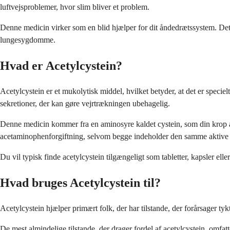
luftvejsproblemer, hvor slim bliver et problem.
Denne medicin virker som en blid hjælper for dit åndedrætssystem. Det gø
lungesygdomme.
Hvad er Acetylcystein?
Acetylcystein er et mukolytisk middel, hvilket betyder, at det er specie
sekretioner, der kan gøre vejrtrækningen ubehagelig.
Denne medicin kommer fra en aminosyre kaldet cystein, som din krop all
acetaminophenforgiftning, selvom begge indeholder den samme aktive 
Du vil typisk finde acetylcystein tilgængeligt som tabletter, kapsler ell
Hvad bruges Acetylcystein til?
Acetylcystein hjælper primært folk, der har tilstande, der forårsager tykt,
De mest almindelige tilstande, der drager fordel af acetylcystein, omf