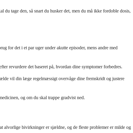
al du tage den, så snart du husker det, men du må ikke fordoble dosis,
ug for det i et par uger under akutte episoder, mens andre med
erefter revurdere det baseret på, hvordan dine symptomer forbedres.
fælde vil din læge regelmæssigt overvåge dine fremskridt og justere
e medicinen, og om du skal trappe gradvist ned.
 alvorlige bivirkninger er sjældne, og de fleste problemer er milde og