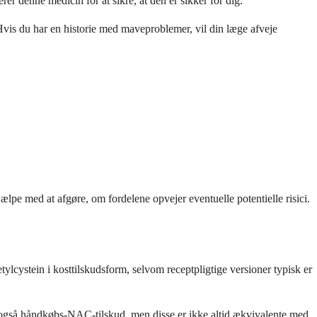
er denne medicin for at sikre, at den er sikker for dig.
 Hvis du har en historie med maveproblemer, vil din læge afveje
pe med at afgøre, om fordelene opvejer eventuelle potentielle risici.
cystein i kosttilskudsform, selvom receptpligtige versioner typisk er
 også håndkøbs-NAC-tilskud, men disse er ikke altid ækvivalente med