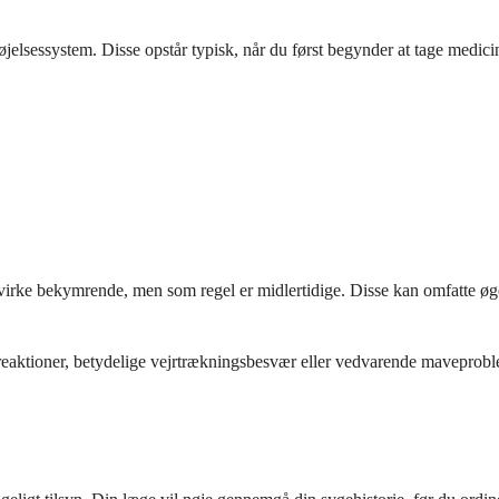
døjelsessystem. Disse opstår typisk, når du først begynder at tage medici
virke bekymrende, men som regel er midlertidige. Disse kan omfatte øge
 reaktioner, betydelige vejrtrækningsbesvær eller vedvarende maveproble