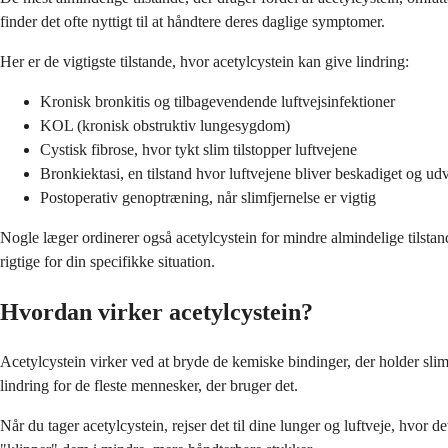
finder det ofte nyttigt til at håndtere deres daglige symptomer.
Her er de vigtigste tilstande, hvor acetylcystein kan give lindring:
Kronisk bronkitis og tilbagevendende luftvejsinfektioner
KOL (kronisk obstruktiv lungesygdom)
Cystisk fibrose, hvor tykt slim tilstopper luftvejene
Bronkiektasi, en tilstand hvor luftvejene bliver beskadiget og ud
Postoperativ genoptræning, når slimfjernelse er vigtig
Nogle læger ordinerer også acetylcystein for mindre almindelige tilsta
rigtige for din specifikke situation.
Hvordan virker acetylcystein?
Acetylcystein virker ved at bryde de kemiske bindinger, der holder sli
lindring for de fleste mennesker, der bruger det.
Når du tager acetylcystein, rejser det til dine lunger og luftveje, hvor