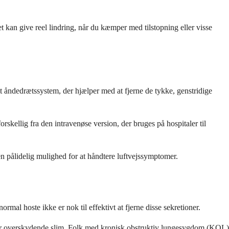
t kan give reel lindring, når du kæmper med tilstopning eller visse
dit åndedrætssystem, der hjælper med at fjerne de tykke, genstridige
kellig fra den intravenøse version, der bruges på hospitaler til
m en pålidelig mulighed for at håndtere luftvejssymptomer.
ormal hoste ikke er nok til effektivt at fjerne disse sekretioner.
ucerer overskydende slim. Folk med kronisk obstruktiv lungesygdom (KOL)