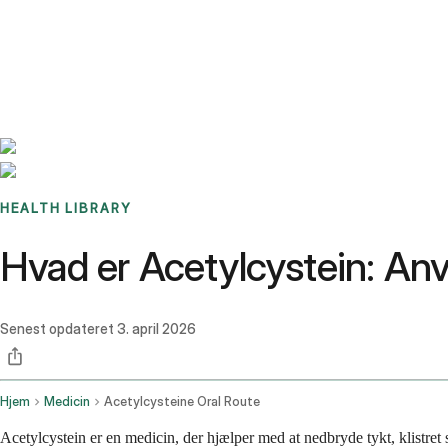
Benchmarks
Stories
FAQ
Sign up / Log in
HEALTH LIBRARY
Hvad er Acetylcystein: Anv
Senest opdateret
3. april 2026
Hjem
Medicin
Acetylcysteine Oral Route
Acetylcystein er en medicin, der hjælper med at nedbryde tykt, klistre