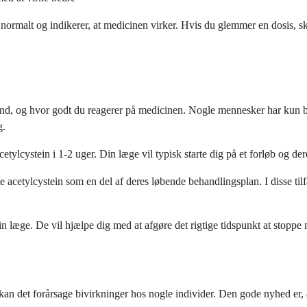
normalt og indikerer, at medicinen virker. Hvis du glemmer en dosis, sk
and, og hvor godt du reagerer på medicinen. Nogle mennesker har kun br
g.
cetylcystein i 1-2 uger. Din læge vil typisk starte dig på et forløb og d
e acetylcystein som en del af deres løbende behandlingsplan. I disse til
din læge. De vil hjælpe dig med at afgøre det rigtige tidspunkt at stopp
n det forårsage bivirkninger hos nogle individer. Den gode nyhed er, at