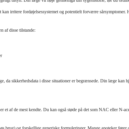
eligt tilsyn. Din læge vil nøje gennemgå din sygehistorie, før du ordiner
t kan irritere fordøjelsessystemet og potentielt forværre sårsymptomer.
af ​​disse tilstande:
er
 da sikkerhedsdata i disse situationer er begrænsede. Din læge kan hjæl
 et af de mest kendte. Du kan også støde på det som NAC eller N-acetyl
s brug) og forskellige generiske formuleringer. Mange apoteker fører