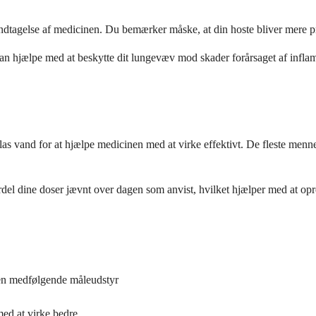
dtagelse af medicinen. Du bemærker måske, at din hoste bliver mere produk
kan hjælpe med at beskytte dit lungevæv mod skader forårsaget af inflam
las vand for at hjælpe medicinen med at virke effektivt. De fleste menne
Fordel dine doser jævnt over dagen som anvist, hvilket hjælper med at op
den medfølgende måleudstyr
med at virke bedre