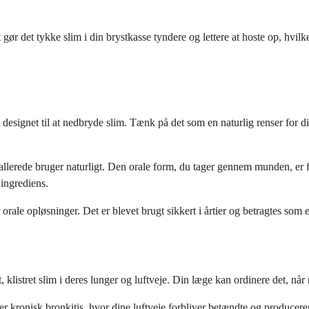
r det tykke slim i din brystkasse tyndere og lettere at hoste op, hvilke
lt designet til at nedbryde slim. Tænk på det som en naturlig renser for 
erede bruger naturligt. Den orale form, du tager gennem munden, er fors
ingrediens.
er orale opløsninger. Det er blevet brugt sikkert i årtier og betragtes so
 klistret slim i deres lunger og luftveje. Din læge kan ordinere det, når n
atter kronisk bronkitis, hvor dine luftveje forbliver betændte og prod