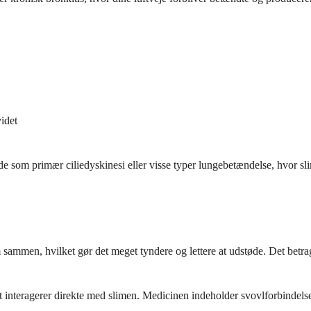
videt
nde som primær ciliedyskinesi eller visse typer lungebetændelse, hvor s
m sammen, hvilket gør det meget tyndere og lettere at udstøde. Det bet
 det interagerer direkte med slimen. Medicinen indeholder svovlforbindel