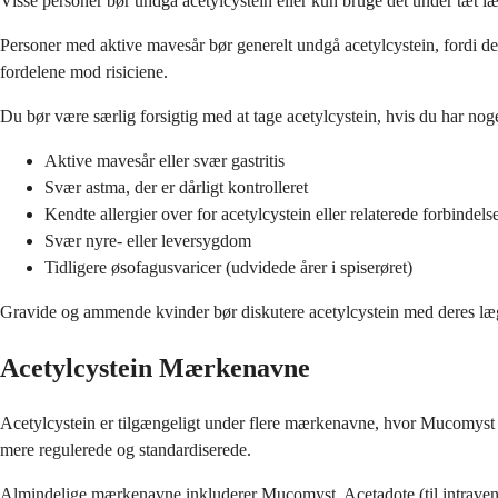
Visse personer bør undgå acetylcystein eller kun bruge det under tæt læg
Personer med aktive mavesår bør generelt undgå acetylcystein, fordi de
fordelene mod risiciene.
Du bør være særlig forsigtig med at tage acetylcystein, hvis du har nogen 
Aktive mavesår eller svær gastritis
Svær astma, der er dårligt kontrolleret
Kendte allergier over for acetylcystein eller relaterede forbindels
Svær nyre- eller leversygdom
Tidligere øsofagusvaricer (udvidede årer i spiserøret)
Gravide og ammende kvinder bør diskutere acetylcystein med deres læge,
Acetylcystein Mærkenavne
Acetylcystein er tilgængeligt under flere mærkenavne, hvor Mucomyst er
mere regulerede og standardiserede.
Almindelige mærkenavne inkluderer Mucomyst, Acetadote (til intravenø