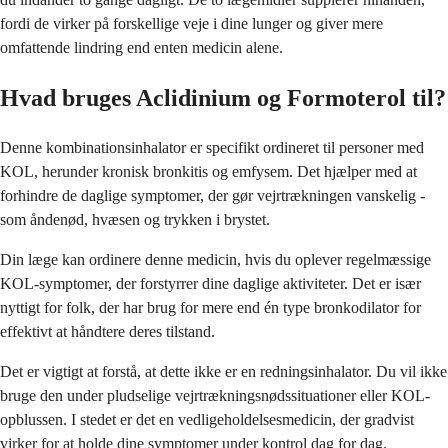
fordi de virker på forskellige veje i dine lunger og giver mere
omfattende lindring end enten medicin alene.
Hvad bruges Aclidinium og Formoterol til?
Denne kombinationsinhalator er specifikt ordineret til personer med
KOL, herunder kronisk bronkitis og emfysem. Det hjælper med at
forhindre de daglige symptomer, der gør vejrtrækningen vanskelig -
som åndenød, hvæsen og trykken i brystet.
Din læge kan ordinere denne medicin, hvis du oplever regelmæssige
KOL-symptomer, der forstyrrer dine daglige aktiviteter. Det er især
nyttigt for folk, der har brug for mere end én type bronkodilator for
effektivt at håndtere deres tilstand.
Det er vigtigt at forstå, at dette ikke er en redningsinhalator. Du vil ikke
bruge den under pludselige vejrtrækningsnødssituationer eller KOL-
opblussen. I stedet er det en vedligeholdelsesmedicin, der gradvist
virker for at holde dine symptomer under kontrol dag for dag.