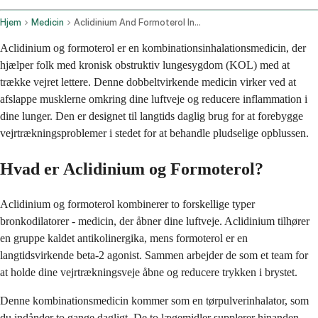
Hjem
Medicin
Aclidinium And Formoterol Inhalation Route
Aclidinium og formoterol er en kombinationsinhalationsmedicin, der
hjælper folk med kronisk obstruktiv lungesygdom (KOL) med at
trække vejret lettere. Denne dobbeltvirkende medicin virker ved at
afslappe musklerne omkring dine luftveje og reducere inflammation i
dine lunger. Den er designet til langtids daglig brug for at forebygge
vejrtrækningsproblemer i stedet for at behandle pludselige opblussen.
Hvad er Aclidinium og Formoterol?
Aclidinium og formoterol kombinerer to forskellige typer
bronkodilatorer - medicin, der åbner dine luftveje. Aclidinium tilhører
en gruppe kaldet antikolinergika, mens formoterol er en
langtidsvirkende beta-2 agonist. Sammen arbejder de som et team for
at holde dine vejrtrækningsveje åbne og reducere trykken i brystet.
Denne kombinationsmedicin kommer som en tørpulverinhalator, som
du indånder to gange dagligt. De to lægemidler supplerer hinanden,