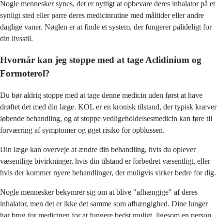
Nogle mennesker synes, det er nyttigt at opbevare deres inhalator på et
synligt sted eller parre deres medicinrutine med måltider eller andre
daglige vaner. Nøglen er at finde et system, der fungerer pålideligt for
din livsstil.
Hvornår kan jeg stoppe med at tage Aclidinium og
Formoterol?
Du bør aldrig stoppe med at tage denne medicin uden først at have
drøftet det med din læge. KOL er en kronisk tilstand, der typisk kræver
løbende behandling, og at stoppe vedligeholdelsesmedicin kan føre til
forværring af symptomer og øget risiko for opblussen.
Din læge kan overveje at ændre din behandling, hvis du oplever
væsentlige bivirkninger, hvis din tilstand er forbedret væsentligt, eller
hvis der kommer nyere behandlinger, der muligvis virker bedre for dig.
Nogle mennesker bekymrer sig om at blive "afhængige" af deres
inhalator, men det er ikke det samme som afhængighed. Dine lunger
har brug for medicinen for at fungere bedst muligt, ligesom en person