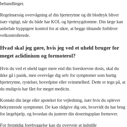
behandlinger.
Regelmæssig overvågning af din hjerterytme og dit blodtryk bliver
især vigtigt, når du både har KOL og hjertesygdomme. Din læge kan
anbefale hyppigere kontrol for at sikre, at begge tilstande forbliver
velkontrollerede.
Hvad skal jeg gøre, hvis jeg ved et uheld bruger for
meget aclidinium og formoterol?
Hvis du ved et uheld tager mere end din foreskrevne dosis, skal du
ikke gå i panik, men overvåge dig selv for symptomer som hurtig
hjerterytme, rystelser, hovedpine eller svimmelhed. Dette er tegn på, at
du muligvis har fået for meget medicin.
Kontakt din læge eller apoteket for vejledning, især hvis du oplever
bekymrende symptomer. De kan rådgive dig om, hvorvidt du har brug
for lægehjælp, og hvordan du justerer din doseringsplan fremover.
For fremtidig forebyggelse kan du overveje at indstille