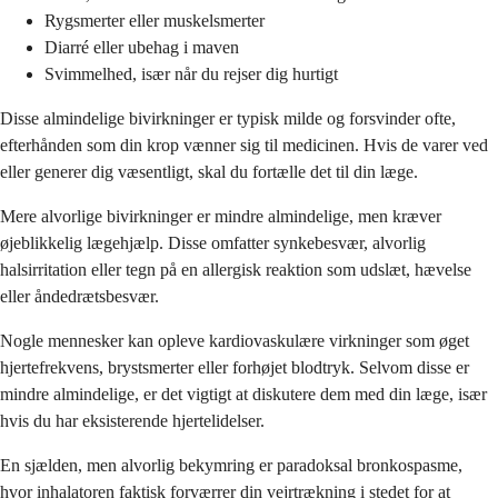
Rygsmerter eller muskelsmerter
Diarré eller ubehag i maven
Svimmelhed, især når du rejser dig hurtigt
Disse almindelige bivirkninger er typisk milde og forsvinder ofte,
efterhånden som din krop vænner sig til medicinen. Hvis de varer ved
eller generer dig væsentligt, skal du fortælle det til din læge.
Mere alvorlige bivirkninger er mindre almindelige, men kræver
øjeblikkelig lægehjælp. Disse omfatter synkebesvær, alvorlig
halsirritation eller tegn på en allergisk reaktion som udslæt, hævelse
eller åndedrætsbesvær.
Nogle mennesker kan opleve kardiovaskulære virkninger som øget
hjertefrekvens, brystsmerter eller forhøjet blodtryk. Selvom disse er
mindre almindelige, er det vigtigt at diskutere dem med din læge, især
hvis du har eksisterende hjertelidelser.
En sjælden, men alvorlig bekymring er paradoksal bronkospasme,
hvor inhalatoren faktisk forværrer din vejrtrækning i stedet for at