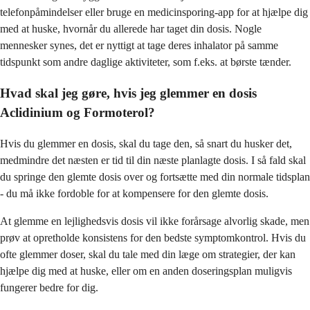
telefonpåmindelser eller bruge en medicinsporing-app for at hjælpe dig
med at huske, hvornår du allerede har taget din dosis. Nogle
mennesker synes, det er nyttigt at tage deres inhalator på samme
tidspunkt som andre daglige aktiviteter, som f.eks. at børste tænder.
Hvad skal jeg gøre, hvis jeg glemmer en dosis
Aclidinium og Formoterol?
Hvis du glemmer en dosis, skal du tage den, så snart du husker det,
medmindre det næsten er tid til din næste planlagte dosis. I så fald skal
du springe den glemte dosis over og fortsætte med din normale tidsplan
- du må ikke fordoble for at kompensere for den glemte dosis.
At glemme en lejlighedsvis dosis vil ikke forårsage alvorlig skade, men
prøv at opretholde konsistens for den bedste symptomkontrol. Hvis du
ofte glemmer doser, skal du tale med din læge om strategier, der kan
hjælpe dig med at huske, eller om en anden doseringsplan muligvis
fungerer bedre for dig.