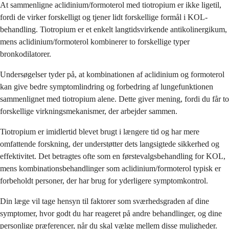
At sammenligne aclidinium/formoterol med tiotropium er ikke ligetil,
fordi de virker forskelligt og tjener lidt forskellige formål i KOL-
behandling. Tiotropium er et enkelt langtidsvirkende antikolinergikum,
mens aclidinium/formoterol kombinerer to forskellige typer
bronkodilatorer.
Undersøgelser tyder på, at kombinationen af aclidinium og formoterol
kan give bedre symptomlindring og forbedring af lungefunktionen
sammenlignet med tiotropium alene. Dette giver mening, fordi du får to
forskellige virkningsmekanismer, der arbejder sammen.
Tiotropium er imidlertid blevet brugt i længere tid og har mere
omfattende forskning, der understøtter dets langsigtede sikkerhed og
effektivitet. Det betragtes ofte som en førstevalgsbehandling for KOL,
mens kombinationsbehandlinger som aclidinium/formoterol typisk er
forbeholdt personer, der har brug for yderligere symptomkontrol.
Din læge vil tage hensyn til faktorer som sværhedsgraden af dine
symptomer, hvor godt du har reageret på andre behandlinger, og dine
personlige præferencer, når du skal vælge mellem disse muligheder.