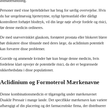
astmabehandling.
Personer med visse hjertelidelser har brug for særlig overvejelse. Hvis
du har uregelmæssig hjerterytme, nyligt hjerteanfald eller dårligt
kontrolleret forhøjet blodtryk, vil din læge nøje afveje fordele og risici,
før denne medicin ordineres.
De med snævervinklet glaukom, forstørret prostata eller blokeret blære
bør diskutere disse tilstande med deres læge, da aclidinium potentielt
kan forværre disse problemer.
Gravide og ammende kvinder bør kun bruge denne medicin, hvis
fordelene klart opvejer de potentielle risici, da der er begrænsede
sikkerhedsdata i disse populationer.
Aclidinium og Formoterol Mærkenavne
Denne kombinationsmedicin er tilgængelig under mærkenavnet
Duaklir Pressair i mange lande. Det specifikke mærkenavn kan variere
afhængigt af din placering og det farmaceutiske firma, der distribuerer