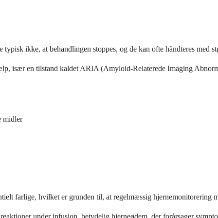
typisk ikke, at behandlingen stoppes, og de kan ofte håndteres med stø
jælp, især en tilstand kaldet ARIA (Amyloid-Relaterede Imaging Abnorma
e midler
tielt farlige, hvilket er grunden til, at regelmæssig hjernemonitorerin
reaktioner under infusion, betydelig hjerneødem, der forårsager symptom