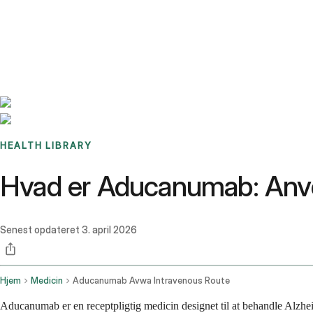
Benchmarks
Stories
FAQ
Sign up / Log in
HEALTH LIBRARY
Hvad er Aducanumab: Anven
Senest opdateret
3. april 2026
Hjem
Medicin
Aducanumab Avwa Intravenous Route
Aducanumab er en receptpligtig medicin designet til at behandle Alzhe