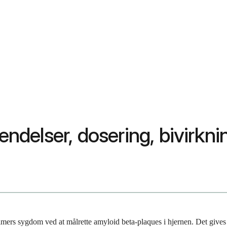
delser, dosering, bivirkni
imers sygdom ved at målrette amyloid beta-plaques i hjernen. Det give