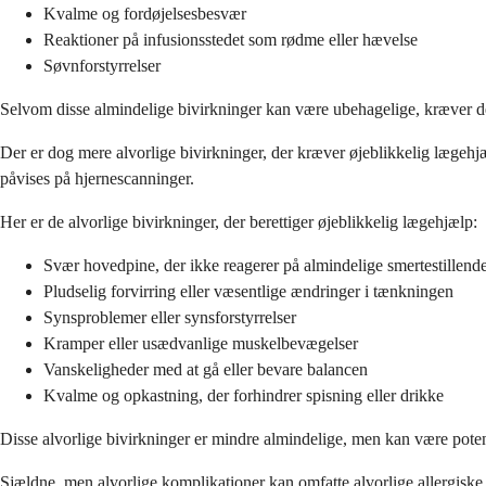
Kvalme og fordøjelsesbesvær
Reaktioner på infusionsstedet som rødme eller hævelse
Søvnforstyrrelser
Selvom disse almindelige bivirkninger kan være ubehagelige, kræver de 
Der er dog mere alvorlige bivirkninger, der kræver øjeblikkelig lægeh
påvises på hjernescanninger.
Her er de alvorlige bivirkninger, der berettiger øjeblikkelig lægehjælp:
Svær hovedpine, der ikke reagerer på almindelige smertestillend
Pludselig forvirring eller væsentlige ændringer i tænkningen
Synsproblemer eller synsforstyrrelser
Kramper eller usædvanlige muskelbevægelser
Vanskeligheder med at gå eller bevare balancen
Kvalme og opkastning, der forhindrer spisning eller drikke
Disse alvorlige bivirkninger er mindre almindelige, men kan være poten
Sjældne, men alvorlige komplikationer kan omfatte alvorlige allergiske 