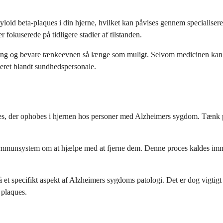
loid beta-plaques i din hjerne, hvilket kan påvises gennem specialiser
 fokuserede på tidligere stadier af tilstanden.
ang og bevare tænkeevnen så længe som muligt. Selvom medicinen kan h
eret blandt sundhedspersonale.
es, der ophobes i hjernen hos personer med Alzheimers sygdom. Tænk på
ops immunsystem om at hjælpe med at fjerne dem. Denne proces kaldes im
et specifikt aspekt af Alzheimers sygdoms patologi. Det er dog vigtigt at 
 plaques.