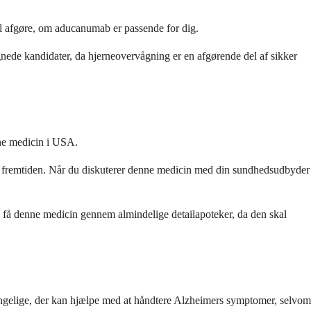
al afgøre, om aducanumab er passende for dig.
nede kandidater, da hjerneovervågning er en afgørende del af sikker
nne medicin i USA.
t i fremtiden. Når du diskuterer denne medicin med din sundhedsudbyder
 få denne medicin gennem almindelige detailapoteker, da den skal
gængelige, der kan hjælpe med at håndtere Alzheimers symptomer, selvom