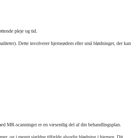
ttende pleje og tid.
liteter). Dette involverer hjerneødem eller små blødninger, der kan
g med MR-scanninger er en væsentlig del af din behandlingsplan.
er, og i meget sjældne tilfælde alvorlig blødning i hjernen. Dit