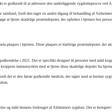
t er godkendt til at adressere den underliggende sygdomsproces ved Alz
 samfund, fordi den tager en anden tilgang til behandling af Alzheim
e at fjerne skadelige proteindepoter, der ophobes i hjernen hos pers
eta-plaques i hjernen. Disse plaques er klæbrige proteindepoter, der
kendelse i 2021. Det er specifikt designet til personer med mild kog
pe kroppens immunsystem med at fjerne disse skadelige depoter fra hjer
 fordi det er den første godkendte medicin, der sigter mod at bremse sy
ygdom.
e og mild demens forårsaget af Alzheimers sygdom. Det er beregnet til p