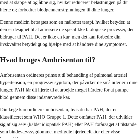
med at slappe af og åbne sig, hvilket reducerer belastningen på dit
hjerte og forbedrer blodgennemstrømningen til dine lunger.
Denne medicin betragtes som en målrettet terapi, hvilket betyder, at
den er designet til at adressere de specifikke biologiske processer, der
bidrager til PAH. Det er ikke en kur, men det kan forbedre din
livskvalitet betydeligt og hjælpe med at håndtere dine symptomer.
Hvad bruges Ambrisentan til?
Ambrisentan ordineres primært til behandling af pulmonal arteriel
hypertension, en progressiv sygdom, der påvirker de små arterier i dine
lunger. PAH får dit hjerte til at arbejde meget hårdere for at pumpe
blod gennem disse indsnævrede kar.
Din læge kan ordinere ambrisentan, hvis du har PAH, der er
klassificeret som WHO Gruppe 1. Dette omfatter PAH, der udvikler
sig af sig selv (kaldet idiopatisk PAH) eller PAH forårsaget af tilstande
som bindevævssygdomme, medfødte hjertedefekter eller visse