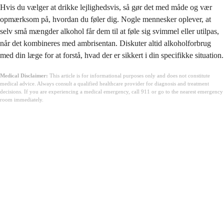
Hvis du vælger at drikke lejlighedsvis, så gør det med måde og vær
opmærksom på, hvordan du føler dig. Nogle mennesker oplever, at
selv små mængder alkohol får dem til at føle sig svimmel eller utilpas,
når det kombineres med ambrisentan. Diskuter altid alkoholforbrug
med din læge for at forstå, hvad der er sikkert i din specifikke situation.
Medical Disclaimer:
This article is for informational purposes only and does not constitute
medical advice. Always consult a qualified healthcare provider for diagnosis and treatment
decisions. If you are experiencing a medical emergency, call 911 or go to the nearest emergency
room immediately.