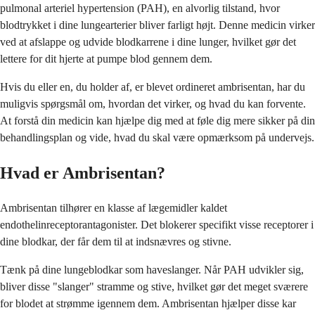
pulmonal arteriel hypertension (PAH), en alvorlig tilstand, hvor
blodtrykket i dine lungearterier bliver farligt højt. Denne medicin virker
ved at afslappe og udvide blodkarrene i dine lunger, hvilket gør det
lettere for dit hjerte at pumpe blod gennem dem.
Hvis du eller en, du holder af, er blevet ordineret ambrisentan, har du
muligvis spørgsmål om, hvordan det virker, og hvad du kan forvente.
At forstå din medicin kan hjælpe dig med at føle dig mere sikker på din
behandlingsplan og vide, hvad du skal være opmærksom på undervejs.
Hvad er Ambrisentan?
Ambrisentan tilhører en klasse af lægemidler kaldet
endothelinreceptorantagonister. Det blokerer specifikt visse receptorer i
dine blodkar, der får dem til at indsnævres og stivne.
Tænk på dine lungeblodkar som haveslanger. Når PAH udvikler sig,
bliver disse "slanger" stramme og stive, hvilket gør det meget sværere
for blodet at strømme igennem dem. Ambrisentan hjælper disse kar