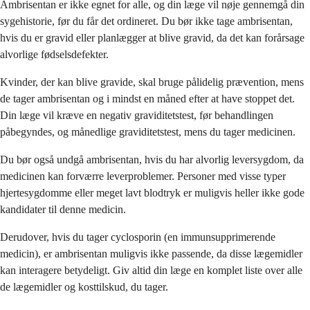
Ambrisentan er ikke egnet for alle, og din læge vil nøje gennemgå din
sygehistorie, før du får det ordineret. Du bør ikke tage ambrisentan,
hvis du er gravid eller planlægger at blive gravid, da det kan forårsage
alvorlige fødselsdefekter.
Kvinder, der kan blive gravide, skal bruge pålidelig prævention, mens
de tager ambrisentan og i mindst en måned efter at have stoppet det.
Din læge vil kræve en negativ graviditetstest, før behandlingen
påbegyndes, og månedlige graviditetstest, mens du tager medicinen.
Du bør også undgå ambrisentan, hvis du har alvorlig leversygdom, da
medicinen kan forværre leverproblemer. Personer med visse typer
hjertesygdomme eller meget lavt blodtryk er muligvis heller ikke gode
kandidater til denne medicin.
Derudover, hvis du tager cyclosporin (en immunsupprimerende
medicin), er ambrisentan muligvis ikke passende, da disse lægemidler
kan interagere betydeligt. Giv altid din læge en komplet liste over alle
de lægemidler og kosttilskud, du tager.