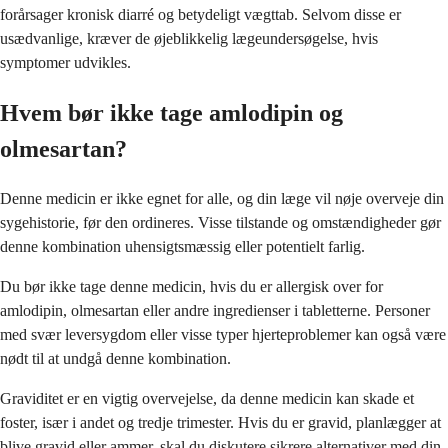
forårsager kronisk diarré og betydeligt vægttab. Selvom disse er
usædvanlige, kræver de øjeblikkelig lægeundersøgelse, hvis
symptomer udvikles.
Hvem bør ikke tage amlodipin og
olmesartan?
Denne medicin er ikke egnet for alle, og din læge vil nøje overveje din
sygehistorie, før den ordineres. Visse tilstande og omstændigheder gør
denne kombination uhensigtsmæssig eller potentielt farlig.
Du bør ikke tage denne medicin, hvis du er allergisk over for
amlodipin, olmesartan eller andre ingredienser i tabletterne. Personer
med svær leversygdom eller visse typer hjerteproblemer kan også være
nødt til at undgå denne kombination.
Graviditet er en vigtig overvejelse, da denne medicin kan skade et
foster, især i andet og tredje trimester. Hvis du er gravid, planlægger at
blive gravid eller ammer, skal du diskutere sikrere alternativer med din