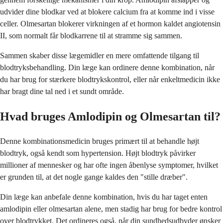
udvider dine blodkar ved at blokere calcium fra at komme ind i visse
celler. Olmesartan blokerer virkningen af et hormon kaldet angiotensin
II, som normalt får blodkarrene til at stramme sig sammen.
Sammen skaber disse lægemidler en mere omfattende tilgang til
blodtryksbehandling. Din læge kan ordinere denne kombination, når
du har brug for stærkere blodtrykskontrol, eller når enkeltmedicin ikke
har bragt dine tal ned i et sundt område.
Hvad bruges Amlodipin og Olmesartan til?
Denne kombinationsmedicin bruges primært til at behandle højt
blodtryk, også kendt som hypertension. Højt blodtryk påvirker
millioner af mennesker og har ofte ingen åbenlyse symptomer, hvilket
er grunden til, at det nogle gange kaldes den "stille dræber".
Din læge kan anbefale denne kombination, hvis du har taget enten
amlodipin eller olmesartan alene, men stadig har brug for bedre kontrol
over blodtrykket. Det ordineres også, når din sundhedsudbyder ønsker