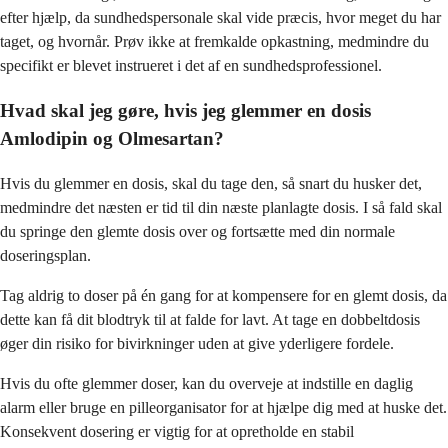
efter hjælp, da sundhedspersonale skal vide præcis, hvor meget du har
taget, og hvornår. Prøv ikke at fremkalde opkastning, medmindre du
specifikt er blevet instrueret i det af en sundhedsprofessionel.
Hvad skal jeg gøre, hvis jeg glemmer en dosis
Amlodipin og Olmesartan?
Hvis du glemmer en dosis, skal du tage den, så snart du husker det,
medmindre det næsten er tid til din næste planlagte dosis. I så fald skal
du springe den glemte dosis over og fortsætte med din normale
doseringsplan.
Tag aldrig to doser på én gang for at kompensere for en glemt dosis, da
dette kan få dit blodtryk til at falde for lavt. At tage en dobbeltdosis
øger din risiko for bivirkninger uden at give yderligere fordele.
Hvis du ofte glemmer doser, kan du overveje at indstille en daglig
alarm eller bruge en pilleorganisator for at hjælpe dig med at huske det.
Konsekvent dosering er vigtig for at opretholde en stabil