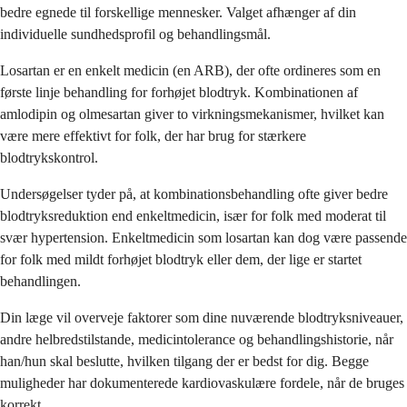
bedre egnede til forskellige mennesker. Valget afhænger af din
individuelle sundhedsprofil og behandlingsmål.
Losartan er en enkelt medicin (en ARB), der ofte ordineres som en
første linje behandling for forhøjet blodtryk. Kombinationen af
amlodipin og olmesartan giver to virkningsmekanismer, hvilket kan
være mere effektivt for folk, der har brug for stærkere
blodtrykskontrol.
Undersøgelser tyder på, at kombinationsbehandling ofte giver bedre
blodtryksreduktion end enkeltmedicin, især for folk med moderat til
svær hypertension. Enkeltmedicin som losartan kan dog være passende
for folk med mildt forhøjet blodtryk eller dem, der lige er startet
behandlingen.
Din læge vil overveje faktorer som dine nuværende blodtryksniveauer,
andre helbredstilstande, medicintolerance og behandlingshistorie, når
han/hun skal beslutte, hvilken tilgang der er bedst for dig. Begge
muligheder har dokumenterede kardiovaskulære fordele, når de bruges
korrekt.