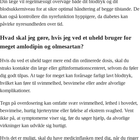
Din læge vil regelmæssigt overvåge både dit blodtryk og dit
blodsukkerniveau for at sikre optimal håndtering af begge tilstande. De
kan også kontrollere din nyrefunktion hyppigere, da diabetes kan
påvirke nyresundheden over tid.
Hvad skal jeg gøre, hvis jeg ved et uheld bruger for
meget amlodipin og olmesartan?
Hvis du ved et uheld tager mere end din ordinerede dosis, skal du
straks kontakte din læge eller giftinformationscenteret, selvom du føler
dig godt tilpas. At tage for meget kan forårsage farligt lavt blodtryk,
hvilket kan føre til svimmelhed, besvimelse eller andre alvorlige
komplikationer.
Tegn på overdosering kan omfatte svær svimmelhed, lethed i hovedet,
besvimelse, hurtig hjerterytme eller følelse af ekstrem svaghed. Vent
ikke på, at symptomerne viser sig, før du søger hjælp, da alvorlige
virkninger kan udvikle sig hurtigt.
Hvis det er muligt, skal du have medicinflasken med dig, når du ringer