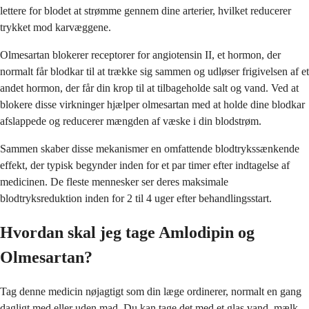
lettere for blodet at strømme gennem dine arterier, hvilket reducerer
trykket mod karvæggene.
Olmesartan blokerer receptorer for angiotensin II, et hormon, der
normalt får blodkar til at trække sig sammen og udløser frigivelsen af et
andet hormon, der får din krop til at tilbageholde salt og vand. Ved at
blokere disse virkninger hjælper olmesartan med at holde dine blodkar
afslappede og reducerer mængden af væske i din blodstrøm.
Sammen skaber disse mekanismer en omfattende blodtrykssænkende
effekt, der typisk begynder inden for et par timer efter indtagelse af
medicinen. De fleste mennesker ser deres maksimale
blodtryksreduktion inden for 2 til 4 uger efter behandlingsstart.
Hvordan skal jeg tage Amlodipin og
Olmesartan?
Tag denne medicin nøjagtigt som din læge ordinerer, normalt en gang
dagligt med eller uden mad. Du kan tage det med et glas vand, mælk