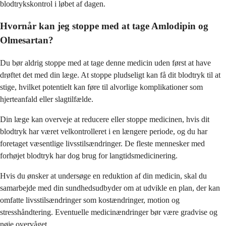
blodtrykskontrol i løbet af dagen.
Hvornår kan jeg stoppe med at tage Amlodipin og
Olmesartan?
Du bør aldrig stoppe med at tage denne medicin uden først at have
drøftet det med din læge. At stoppe pludseligt kan få dit blodtryk til at
stige, hvilket potentielt kan føre til alvorlige komplikationer som
hjerteanfald eller slagtilfælde.
Din læge kan overveje at reducere eller stoppe medicinen, hvis dit
blodtryk har været velkontrolleret i en længere periode, og du har
foretaget væsentlige livsstilsændringer. De fleste mennesker med
forhøjet blodtryk har dog brug for langtidsmedicinering.
Hvis du ønsker at undersøge en reduktion af din medicin, skal du
samarbejde med din sundhedsudbyder om at udvikle en plan, der kan
omfatte livsstilsændringer som kostændringer, motion og
stresshåndtering. Eventuelle medicinændringer bør være gradvise og
nøje overvåget.