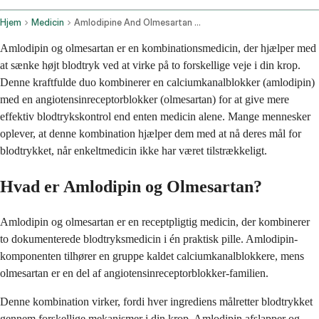
Hjem
Medicin
Amlodipine And Olmesartan Oral Route
Amlodipin og olmesartan er en kombinationsmedicin, der hjælper med
at sænke højt blodtryk ved at virke på to forskellige veje i din krop.
Denne kraftfulde duo kombinerer en calciumkanalblokker (amlodipin)
med en angiotensinreceptorblokker (olmesartan) for at give mere
effektiv blodtrykskontrol end enten medicin alene. Mange mennesker
oplever, at denne kombination hjælper dem med at nå deres mål for
blodtrykket, når enkeltmedicin ikke har været tilstrækkeligt.
Hvad er Amlodipin og Olmesartan?
Amlodipin og olmesartan er en receptpligtig medicin, der kombinerer
to dokumenterede blodtryksmedicin i én praktisk pille. Amlodipin-
komponenten tilhører en gruppe kaldet calciumkanalblokkere, mens
olmesartan er en del af angiotensinreceptorblokker-familien.
Denne kombination virker, fordi hver ingrediens målretter blodtrykket
gennem forskellige mekanismer i din krop. Amlodipin afslapper og