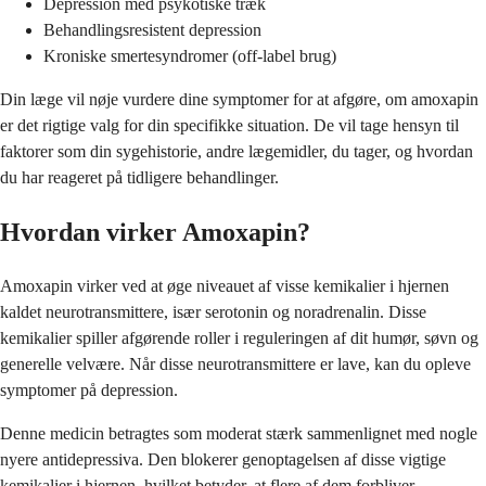
Depression med psykotiske træk
Behandlingsresistent depression
Kroniske smertesyndromer (off-label brug)
Din læge vil nøje vurdere dine symptomer for at afgøre, om amoxapin
er det rigtige valg for din specifikke situation. De vil tage hensyn til
faktorer som din sygehistorie, andre lægemidler, du tager, og hvordan
du har reageret på tidligere behandlinger.
Hvordan virker Amoxapin?
Amoxapin virker ved at øge niveauet af visse kemikalier i hjernen
kaldet neurotransmittere, især serotonin og noradrenalin. Disse
kemikalier spiller afgørende roller i reguleringen af dit humør, søvn og
generelle velvære. Når disse neurotransmittere er lave, kan du opleve
symptomer på depression.
Denne medicin betragtes som moderat stærk sammenlignet med nogle
nyere antidepressiva. Den blokerer genoptagelsen af disse vigtige
kemikalier i hjernen, hvilket betyder, at flere af dem forbliver