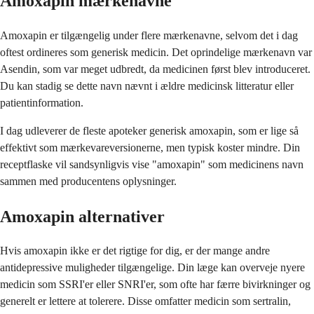
Amoxapin mærkenavne
Amoxapin er tilgængelig under flere mærkenavne, selvom det i dag
oftest ordineres som generisk medicin. Det oprindelige mærkenavn var
Asendin, som var meget udbredt, da medicinen først blev introduceret.
Du kan stadig se dette navn nævnt i ældre medicinsk litteratur eller
patientinformation.
I dag udleverer de fleste apoteker generisk amoxapin, som er lige så
effektivt som mærkevareversionerne, men typisk koster mindre. Din
receptflaske vil sandsynligvis vise "amoxapin" som medicinens navn
sammen med producentens oplysninger.
Amoxapin alternativer
Hvis amoxapin ikke er det rigtige for dig, er der mange andre
antidepressive muligheder tilgængelige. Din læge kan overveje nyere
medicin som SSRI'er eller SNRI'er, som ofte har færre bivirkninger og
generelt er lettere at tolerere. Disse omfatter medicin som sertralin,