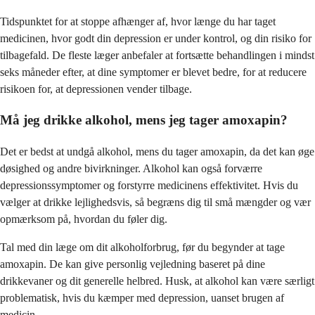
Tidspunktet for at stoppe afhænger af, hvor længe du har taget
medicinen, hvor godt din depression er under kontrol, og din risiko for
tilbagefald. De fleste læger anbefaler at fortsætte behandlingen i mindst
seks måneder efter, at dine symptomer er blevet bedre, for at reducere
risikoen for, at depressionen vender tilbage.
Må jeg drikke alkohol, mens jeg tager amoxapin?
Det er bedst at undgå alkohol, mens du tager amoxapin, da det kan øge
døsighed og andre bivirkninger. Alkohol kan også forværre
depressionssymptomer og forstyrre medicinens effektivitet. Hvis du
vælger at drikke lejlighedsvis, så begræns dig til små mængder og vær
opmærksom på, hvordan du føler dig.
Tal med din læge om dit alkoholforbrug, før du begynder at tage
amoxapin. De kan give personlig vejledning baseret på dine
drikkevaner og dit generelle helbred. Husk, at alkohol kan være særligt
problematisk, hvis du kæmper med depression, uanset brugen af
medicin.