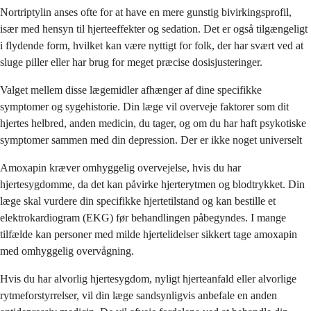
Nortriptylin anses ofte for at have en mere gunstig bivirkingsprofil,
især med hensyn til hjerteeffekter og sedation. Det er også tilgængeligt
i flydende form, hvilket kan være nyttigt for folk, der har svært ved at
sluge piller eller har brug for meget præcise dosisjusteringer.
Valget mellem disse lægemidler afhænger af dine specifikke
symptomer og sygehistorie. Din læge vil overveje faktorer som dit
hjertes helbred, anden medicin, du tager, og om du har haft psykotiske
symptomer sammen med din depression. Der er ikke noget universelt
Amoxapin kræver omhyggelig overvejelse, hvis du har
hjertesygdomme, da det kan påvirke hjerterytmen og blodtrykket. Din
læge skal vurdere din specifikke hjertetilstand og kan bestille et
elektrokardiogram (EKG) før behandlingen påbegyndes. I mange
tilfælde kan personer med milde hjertelidelser sikkert tage amoxapin
med omhyggelig overvågning.
Hvis du har alvorlig hjertesygdom, nyligt hjerteanfald eller alvorlige
rytmeforstyrrelser, vil din læge sandsynligvis anbefale en anden