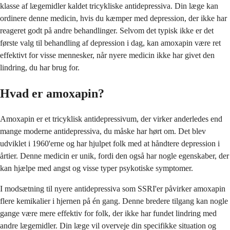
klasse af lægemidler kaldet tricykliske antidepressiva. Din læge kan
ordinere denne medicin, hvis du kæmper med depression, der ikke har
reageret godt på andre behandlinger. Selvom det typisk ikke er det
første valg til behandling af depression i dag, kan amoxapin være ret
effektivt for visse mennesker, når nyere medicin ikke har givet den
lindring, du har brug for.
Hvad er amoxapin?
Amoxapin er et tricyklisk antidepressivum, der virker anderledes end
mange moderne antidepressiva, du måske har hørt om. Det blev
udviklet i 1960'erne og har hjulpet folk med at håndtere depression i
årtier. Denne medicin er unik, fordi den også har nogle egenskaber, der
kan hjælpe med angst og visse typer psykotiske symptomer.
I modsætning til nyere antidepressiva som SSRI'er påvirker amoxapin
flere kemikalier i hjernen på én gang. Denne bredere tilgang kan nogle
gange være mere effektiv for folk, der ikke har fundet lindring med
andre lægemidler. Din læge vil overveje din specifikke situation og