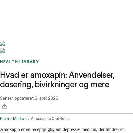
Benchmarks
Stories
FAQ
Sign up / Log in
HEALTH LIBRARY
Hvad er amoxapin: Anvendelser,
dosering, bivirkninger og mere
Senest opdateret
3. april 2026
Hjem
Medicin
Amoxapine Oral Route
Amoxapin er en receptpligtig antidepressiv medicin, der tilhører en