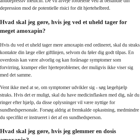
antidepressiv medicin. De vil afveje fordelene ved at behandle din
depression mod de potentielle risici for dit hjertehelbred.
Hvad skal jeg gøre, hvis jeg ved et uheld tager for
meget amoxapin?
Hvis du ved et uheld tager mere amoxapin end ordineret, skal du straks
kontakte din læge eller giftlinjen, selvom du føler dig godt tilpas. En
overdosis kan være alvorlig og kan forårsage symptomer som
forvirring, kramper eller hjerteproblemer, der muligvis ikke viser sig
med det samme.
Vent ikke med at se, om symptomer udvikler sig - søg lægehjælp
straks. Hvis det er muligt, skal du have medicinflasken med dig, når du
ringer efter hjælp, da disse oplysninger vil være nyttige for
sundhedspersonale. Forsøg aldrig at fremkalde opkastning, medmindre
du specifikt er instrueret i det af en sundhedsperson.
Hvad skal jeg gøre, hvis jeg glemmer en dosis
amoxapin?