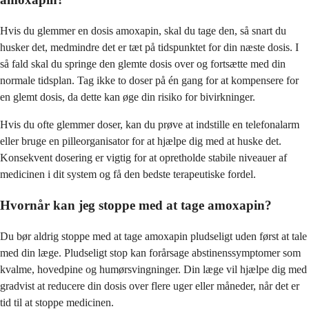
Hvis du glemmer en dosis amoxapin, skal du tage den, så snart du
husker det, medmindre det er tæt på tidspunktet for din næste dosis. I
så fald skal du springe den glemte dosis over og fortsætte med din
normale tidsplan. Tag ikke to doser på én gang for at kompensere for
en glemt dosis, da dette kan øge din risiko for bivirkninger.
Hvis du ofte glemmer doser, kan du prøve at indstille en telefonalarm
eller bruge en pilleorganisator for at hjælpe dig med at huske det.
Konsekvent dosering er vigtig for at opretholde stabile niveauer af
medicinen i dit system og få den bedste terapeutiske fordel.
Hvornår kan jeg stoppe med at tage amoxapin?
Du bør aldrig stoppe med at tage amoxapin pludseligt uden først at tale
med din læge. Pludseligt stop kan forårsage abstinenssymptomer som
kvalme, hovedpine og humørsvingninger. Din læge vil hjælpe dig med
gradvist at reducere din dosis over flere uger eller måneder, når det er
tid til at stoppe medicinen.