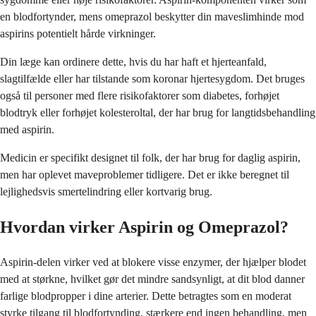
en blodfortynder, mens omeprazol beskytter din maveslimhinde mod
aspirins potentielt hårde virkninger.
Din læge kan ordinere dette, hvis du har haft et hjerteanfald,
slagtilfælde eller har tilstande som koronar hjertesygdom. Det bruges
også til personer med flere risikofaktorer som diabetes, forhøjet
blodtryk eller forhøjet kolesteroltal, der har brug for langtidsbehandling
med aspirin.
Medicin er specifikt designet til folk, der har brug for daglig aspirin,
men har oplevet maveproblemer tidligere. Det er ikke beregnet til
lejlighedsvis smertelindring eller kortvarig brug.
Hvordan virker Aspirin og Omeprazol?
Aspirin-delen virker ved at blokere visse enzymer, der hjælper blodet
med at størkne, hvilket gør det mindre sandsynligt, at dit blod danner
farlige blodpropper i dine arterier. Dette betragtes som en moderat
styrke tilgang til blodfortynding, stærkere end ingen behandling, men