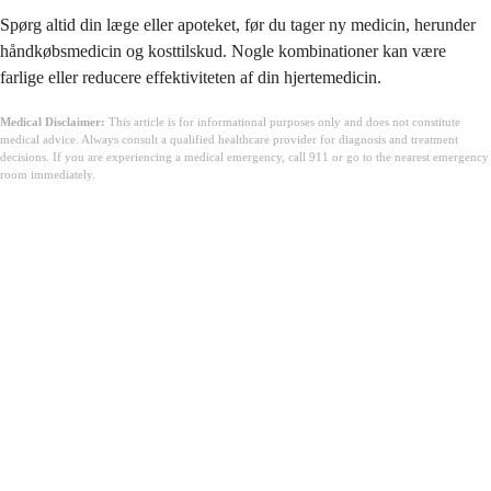
Spørg altid din læge eller apoteket, før du tager ny medicin, herunder
håndkøbsmedicin og kosttilskud. Nogle kombinationer kan være
farlige eller reducere effektiviteten af din hjertemedicin.
Medical Disclaimer:
This article is for informational purposes only and does not constitute
medical advice. Always consult a qualified healthcare provider for diagnosis and treatment
decisions. If you are experiencing a medical emergency, call 911 or go to the nearest emergency
room immediately.