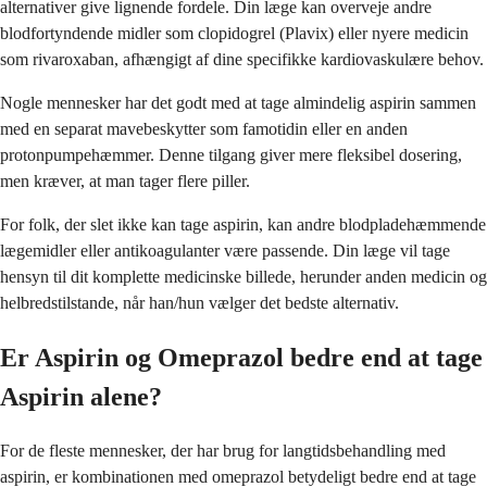
alternativer give lignende fordele. Din læge kan overveje andre
blodfortyndende midler som clopidogrel (Plavix) eller nyere medicin
som rivaroxaban, afhængigt af dine specifikke kardiovaskulære behov.
Nogle mennesker har det godt med at tage almindelig aspirin sammen
med en separat mavebeskytter som famotidin eller en anden
protonpumpehæmmer. Denne tilgang giver mere fleksibel dosering,
men kræver, at man tager flere piller.
For folk, der slet ikke kan tage aspirin, kan andre blodpladehæmmende
lægemidler eller antikoagulanter være passende. Din læge vil tage
hensyn til dit komplette medicinske billede, herunder anden medicin og
helbredstilstande, når han/hun vælger det bedste alternativ.
Er Aspirin og Omeprazol bedre end at tage
Aspirin alene?
For de fleste mennesker, der har brug for langtidsbehandling med
aspirin, er kombinationen med omeprazol betydeligt bedre end at tage