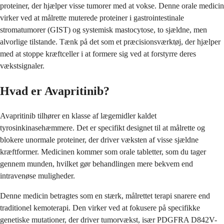
proteiner, der hjælper visse tumorer med at vokse. Denne orale medicin
virker ved at målrette muterede proteiner i gastrointestinale
stromatumorer (GIST) og systemisk mastocytose, to sjældne, men
alvorlige tilstande. Tænk på det som et præcisionsværktøj, der hjælper
med at stoppe kræftceller i at formere sig ved at forstyrre deres
vækstsignaler.
Hvad er Avapritinib?
Avapritinib tilhører en klasse af lægemidler kaldet
tyrosinkinasehæmmere. Det er specifikt designet til at målrette og
blokere unormale proteiner, der driver væksten af visse sjældne
kræftformer. Medicinen kommer som orale tabletter, som du tager
gennem munden, hvilket gør behandlingen mere bekvem end
intravenøse muligheder.
Denne medicin betragtes som en stærk, målrettet terapi snarere end
traditionel kemoterapi. Den virker ved at fokusere på specifikke
genetiske mutationer, der driver tumorvækst, især PDGFRA D842V-