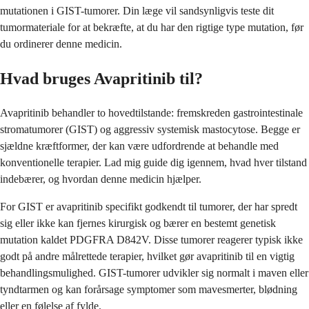
mutationen i GIST-tumorer. Din læge vil sandsynligvis teste dit
tumormateriale for at bekræfte, at du har den rigtige type mutation, før
du ordinerer denne medicin.
Hvad bruges Avapritinib til?
Avapritinib behandler to hovedtilstande: fremskreden gastrointestinale
stromatumorer (GIST) og aggressiv systemisk mastocytose. Begge er
sjældne kræftformer, der kan være udfordrende at behandle med
konventionelle terapier. Lad mig guide dig igennem, hvad hver tilstand
indebærer, og hvordan denne medicin hjælper.
For GIST er avapritinib specifikt godkendt til tumorer, der har spredt
sig eller ikke kan fjernes kirurgisk og bærer en bestemt genetisk
mutation kaldet PDGFRA D842V. Disse tumorer reagerer typisk ikke
godt på andre målrettede terapier, hvilket gør avapritinib til en vigtig
behandlingsmulighed. GIST-tumorer udvikler sig normalt i maven eller
tyndtarmen og kan forårsage symptomer som mavesmerter, blødning
eller en følelse af fylde.