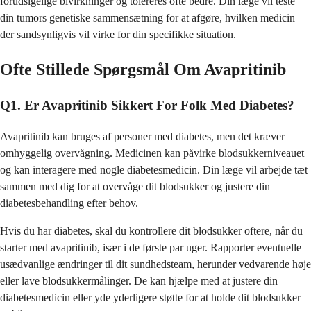
forudsigelige bivirkninger og tolereres ofte bedre. Din læge vil teste
din tumors genetiske sammensætning for at afgøre, hvilken medicin
der sandsynligvis vil virke for din specifikke situation.
Ofte Stillede Spørgsmål Om Avapritinib
Q1. Er Avapritinib Sikkert For Folk Med Diabetes?
Avapritinib kan bruges af personer med diabetes, men det kræver
omhyggelig overvågning. Medicinen kan påvirke blodsukkerniveauet
og kan interagere med nogle diabetesmedicin. Din læge vil arbejde tæt
sammen med dig for at overvåge dit blodsukker og justere din
diabetesbehandling efter behov.
Hvis du har diabetes, skal du kontrollere dit blodsukker oftere, når du
starter med avapritinib, især i de første par uger. Rapporter eventuelle
usædvanlige ændringer til dit sundhedsteam, herunder vedvarende høje
eller lave blodsukkermålinger. De kan hjælpe med at justere din
diabetesmedicin eller yde yderligere støtte for at holde dit blodsukker