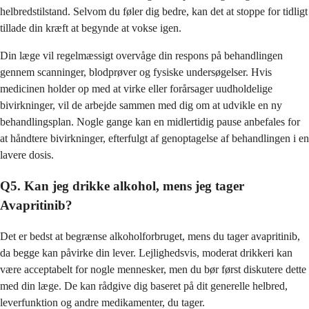
helbredstilstand. Selvom du føler dig bedre, kan det at stoppe for tidligt
tillade din kræft at begynde at vokse igen.
Din læge vil regelmæssigt overvåge din respons på behandlingen
gennem scanninger, blodprøver og fysiske undersøgelser. Hvis
medicinen holder op med at virke eller forårsager uudholdelige
bivirkninger, vil de arbejde sammen med dig om at udvikle en ny
behandlingsplan. Nogle gange kan en midlertidig pause anbefales for
at håndtere bivirkninger, efterfulgt af genoptagelse af behandlingen i en
lavere dosis.
Q5. Kan jeg drikke alkohol, mens jeg tager
Avapritinib?
Det er bedst at begrænse alkoholforbruget, mens du tager avapritinib,
da begge kan påvirke din lever. Lejlighedsvis, moderat drikkeri kan
være acceptabelt for nogle mennesker, men du bør først diskutere dette
med din læge. De kan rådgive dig baseret på dit generelle helbred,
leverfunktion og andre medikamenter, du tager.