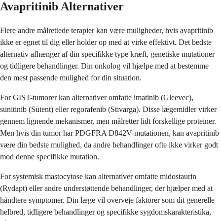
Avapritinib Alternativer
Flere andre målrettede terapier kan være muligheder, hvis avapritinib
ikke er egnet til dig eller holder op med at virke effektivt. Det bedste
alternativ afhænger af din specifikke type kræft, genetiske mutationer
og tidligere behandlinger. Din onkolog vil hjælpe med at bestemme
den mest passende mulighed for din situation.
For GIST-tumorer kan alternativer omfatte imatinib (Gleevec),
sunitinib (Sutent) eller regorafenib (Stivarga). Disse lægemidler virker
gennem lignende mekanismer, men målretter lidt forskellige proteiner.
Men hvis din tumor har PDGFRA D842V-mutationen, kan avapritinib
være din bedste mulighed, da andre behandlinger ofte ikke virker godt
mod denne specifikke mutation.
For systemisk mastocytose kan alternativer omfatte midostaurin
(Rydapt) eller andre understøttende behandlinger, der hjælper med at
håndtere symptomer. Din læge vil overveje faktorer som dit generelle
helbred, tidligere behandlinger og specifikke sygdomskarakteristika,