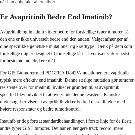
når han anbefaler alternativer.
Er Avapritinib Bedre End Imatinib?
Avapritinib og imatinib virker bedre for forskellige typer tumorer, så
den ene er ikke universelt bedre end den anden. Valget afhænger af
dine specifikke genetiske mutationer og kræfttype. Tænk på dem som
forskellige nøgler designet til forskellige låse - hver især virker bedst
for bestemte molekylære mål.
For GIST-tumorer med PDGFRA D842V-mutationen er avapritinib
typisk mere effektiv end imatinib. Denne særlige mutation gør tumorer
resistente over for imatinib, hvilket er grunden til, at avapritinib
specifikt blev udviklet til at overvinde denne resistens. Kliniske
undersøgelser viser, at avapritinib virker bedre i disse tilfælde med
højere responsrater og bedre tumorkontrol.
Imatinib er dog fortsat standardbehandlingen i første linje for de fleste
andre typer GIST-tumorer. Det har en længere track record, mere