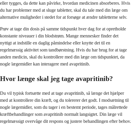
eller tygges, da dette kan påvirke, hvordan medicinen absorberes. Hvis
du har problemer med at sluge tabletter, skal du tale med din læge om
alternative muligheder i stedet for at forsøge at ændre tabletterne selv.
Prøv at tage din dosis på samme tidspunkt hver dag for at opretholde
konstante niveauer i din blodstrøm. Mange mennesker finder det
nyttigt at indstille en daglig påmindelse eller knytte det til en
regelmæssig aktivitet som tandbørstning. Hvis du har brug for at tage
anden medicin, skal du kontrollere med din læge om tidspunktet, da
nogle lægemidler kan interagere med avapritinib.
Hvor længe skal jeg tage avapritinib?
Du vil typisk fortsætte med at tage avapritinib, så længe det hjælper
med at kontrollere din kræft, og du tolererer det godt. I modsætning til
nogle lægemidler, som du tager i en bestemt periode, tages målrettede
kræftbehandlinger som avapritinib normalt langsigtet. Din læge vil
regelmæssigt overvåge dit respons og justere behandlingen efter behov.