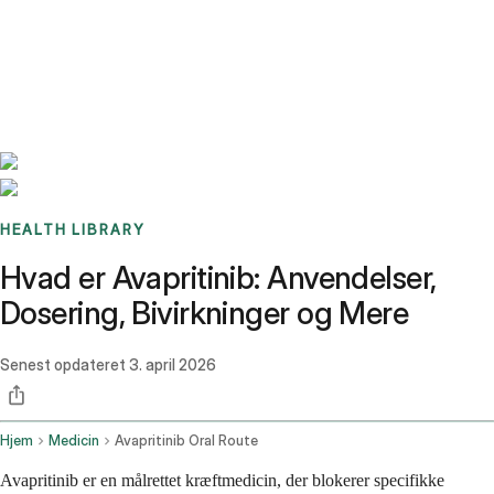
Benchmarks
Stories
FAQ
Sign up / Log in
HEALTH LIBRARY
Hvad er Avapritinib: Anvendelser,
Dosering, Bivirkninger og Mere
Senest opdateret
3. april 2026
Hjem
Medicin
Avapritinib Oral Route
Avapritinib er en målrettet kræftmedicin, der blokerer specifikke