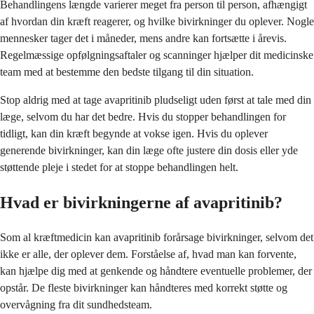
Behandlingens længde varierer meget fra person til person, afhængigt
af hvordan din kræft reagerer, og hvilke bivirkninger du oplever. Nogle
mennesker tager det i måneder, mens andre kan fortsætte i årevis.
Regelmæssige opfølgningsaftaler og scanninger hjælper dit medicinske
team med at bestemme den bedste tilgang til din situation.
Stop aldrig med at tage avapritinib pludseligt uden først at tale med din
læge, selvom du har det bedre. Hvis du stopper behandlingen for
tidligt, kan din kræft begynde at vokse igen. Hvis du oplever
generende bivirkninger, kan din læge ofte justere din dosis eller yde
støttende pleje i stedet for at stoppe behandlingen helt.
Hvad er bivirkningerne af avapritinib?
Som al kræftmedicin kan avapritinib forårsage bivirkninger, selvom det
ikke er alle, der oplever dem. Forståelse af, hvad man kan forvente,
kan hjælpe dig med at genkende og håndtere eventuelle problemer, der
opstår. De fleste bivirkninger kan håndteres med korrekt støtte og
overvågning fra dit sundhedsteam.