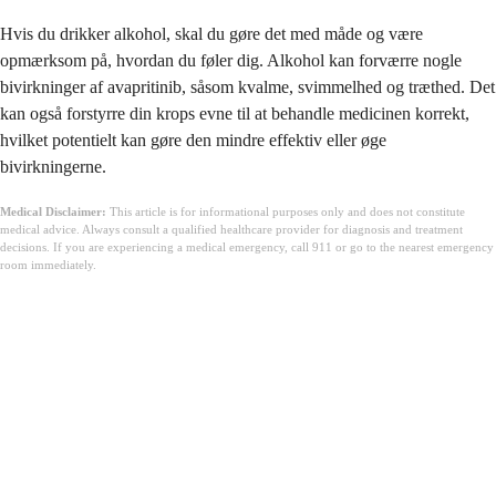
Hvis du drikker alkohol, skal du gøre det med måde og være
opmærksom på, hvordan du føler dig. Alkohol kan forværre nogle
bivirkninger af avapritinib, såsom kvalme, svimmelhed og træthed. Det
kan også forstyrre din krops evne til at behandle medicinen korrekt,
hvilket potentielt kan gøre den mindre effektiv eller øge
bivirkningerne.
Medical Disclaimer:
This article is for informational purposes only and does not constitute
medical advice. Always consult a qualified healthcare provider for diagnosis and treatment
decisions. If you are experiencing a medical emergency, call 911 or go to the nearest emergency
room immediately.