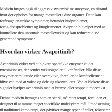
Medicin bruges også til aggressiv systemisk mastocytose, en tilstand
hvor der ophobes for mange mastceller i dine organer. Dette kan
forårsage en række symptomer, herunder hudproblemer,
fordøjelsesproblemer og knoglesmerter. Avapritinib hjælper med at
kontrollere den unormale mastcellevækst og kan reducere disse
generende symptomer.
Hvordan virker Avapritinib?
Avapritinib virker ved at blokere specifikke enzymer kaldet
tyrosinkinaser, der sender vækstsignaler til kræftceller. Når disse
enzymer er muterede eller overaktive, fortæller de kræftcellerne at
blive ved med at vokse og dele sig ukontrolleret. Ved at blokere disse
signaler hjælper avapritinib med at bremse eller stoppe tumorvækst.
Denne medicin betragtes som en stærk, målrettet terapi, fordi den er
designet til at ramme meget specifikke molekylære mål. I modsætning
til traditionel kemoterapi, der påvirker mange typer af celler, fokuserer