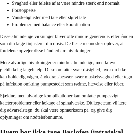
Svaghed eller følelse af at være mindre stærk end normalt
Forstoppelse
Vanskeligheder med tale eller sløret tale
Problemer med balance eller koordination
Disse almindelige virkninger bliver ofte mindre generende, efterhånden
som din læge finjusterer din dosis. De fleste mennesker oplever, at
fordelene opvejer disse håndterbare bivirkninger.
Mere alvorlige bivirkninger er mindre almindelige, men kræver
øjeblikkelig lægehjælp. Disse omfatter svær døsighed, hvor du ikke
kan holde dig vågen, åndedrætsbesvær, svær muskelsvaghed eller tegn
på infektion omkring pumpestedet som rødme, hævelse eller feber.
Sjældne, men alvorlige komplikationer kan omfatte pumpesvigt,
kateterproblemer eller lækage af spinalvæske. Dit lægeteam vil lære
dig advarselstegn, du skal være opmærksom på, og give dig
oplysninger om nødtelefonnumre.
Hvem bør ikke tage Baclofen (intratekal