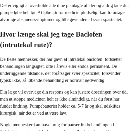
Det er vigtigt at overholde alle dine planlagte aftaler og aldrig lade din
pumpe løbe helt tør. At løbe tør for medicin pludseligt kan forårsage
alvorlige abstinenssymptomer og tilbagevenden af svær spasticitet.
Hvor længe skal jeg tage Baclofen
(intratekal rute)?
De fleste mennesker, der har gavn af intratekal baclofen, fortsætter
behandlingen langsigtet, ofte i årevis eller endda permanent. De
underliggende tilstande, der forårsager svær spasticitet, forsvinder
typisk ikke, så løbende behandling er normalt nødvendig.
Din læge vil overvåge din respons og kan justere doseringen over tid,
men at stoppe medicinen helt er ikke almindeligt, når du først har
fundet lindring. Pumpebatteriet holder ca. 5-7 år og skal udskiftes
kirurgisk, når det er ved at være lavt.
Nogle mennesker kan have brug for pauser fra behandlingen i