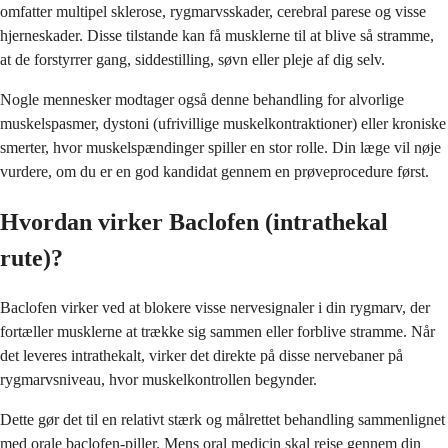
omfatter multipel sklerose, rygmarvsskader, cerebral parese og visse
hjerneskader. Disse tilstande kan få musklerne til at blive så stramme,
at de forstyrrer gang, siddestilling, søvn eller pleje af dig selv.
Nogle mennesker modtager også denne behandling for alvorlige
muskelspasmer, dystoni (ufrivillige muskelkontraktioner) eller kroniske
smerter, hvor muskelspændinger spiller en stor rolle. Din læge vil nøje
vurdere, om du er en god kandidat gennem en prøveprocedure først.
Hvordan virker Baclofen (intrathekal
rute)?
Baclofen virker ved at blokere visse nervesignaler i din rygmarv, der
fortæller musklerne at trække sig sammen eller forblive stramme. Når
det leveres intrathekalt, virker det direkte på disse nervebaner på
rygmarvsniveau, hvor muskelkontrollen begynder.
Dette gør det til en relativt stærk og målrettet behandling sammenlignet
med orale baclofen-piller. Mens oral medicin skal rejse gennem din