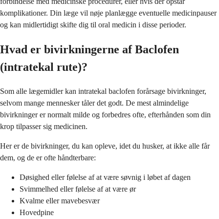
forbindelse med medicinske procedurer, eller hvis der opstår
komplikationer. Din læge vil nøje planlægge eventuelle medicinpauser
og kan midlertidigt skifte dig til oral medicin i disse perioder.
Hvad er bivirkningerne af Baclofen
(intratekal rute)?
Som alle lægemidler kan intratekal baclofen forårsage bivirkninger,
selvom mange mennesker tåler det godt. De mest almindelige
bivirkninger er normalt milde og forbedres ofte, efterhånden som din
krop tilpasser sig medicinen.
Her er de bivirkninger, du kan opleve, idet du husker, at ikke alle får
dem, og de er ofte håndterbare:
Døsighed eller følelse af at være søvnig i løbet af dagen
Svimmelhed eller følelse af at være ør
Kvalme eller mavebesvær
Hovedpine