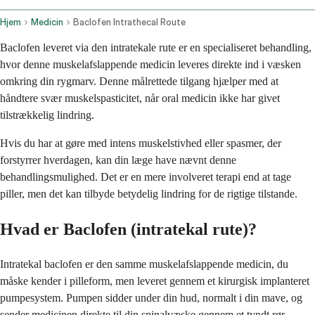
Hjem
Medicin
Baclofen Intrathecal Route
Baclofen leveret via den intratekale rute er en specialiseret behandling,
hvor denne muskelafslappende medicin leveres direkte ind i væsken
omkring din rygmarv. Denne målrettede tilgang hjælper med at
håndtere svær muskelspasticitet, når oral medicin ikke har givet
tilstrækkelig lindring.
Hvis du har at gøre med intens muskelstivhed eller spasmer, der
forstyrrer hverdagen, kan din læge have nævnt denne
behandlingsmulighed. Det er en mere involveret terapi end at tage
piller, men det kan tilbyde betydelig lindring for de rigtige tilstande.
Hvad er Baclofen (intratekal rute)?
Intratekal baclofen er den samme muskelafslappende medicin, du
måske kender i pilleform, men leveret gennem et kirurgisk implanteret
pumpesystem. Pumpen sidder under din hud, normalt i din mave, og
sender medicinen direkte til din spinalvæske gennem et tyndt rør.