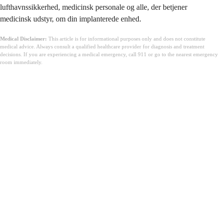
lufthavnssikkerhed, medicinsk personale og alle, der betjener
medicinsk udstyr, om din implanterede enhed.
Medical Disclaimer:
This article is for informational purposes only and does not constitute
medical advice. Always consult a qualified healthcare provider for diagnosis and treatment
decisions. If you are experiencing a medical emergency, call 911 or go to the nearest emergency
room immediately.