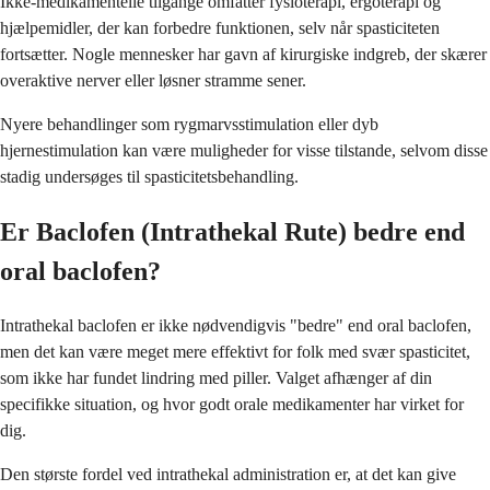
Ikke-medikamentelle tilgange omfatter fysioterapi, ergoterapi og
hjælpemidler, der kan forbedre funktionen, selv når spasticiteten
fortsætter. Nogle mennesker har gavn af kirurgiske indgreb, der skærer
overaktive nerver eller løsner stramme sener.
Nyere behandlinger som rygmarvsstimulation eller dyb
hjernestimulation kan være muligheder for visse tilstande, selvom disse
stadig undersøges til spasticitetsbehandling.
Er Baclofen (Intrathekal Rute) bedre end
oral baclofen?
Intrathekal baclofen er ikke nødvendigvis "bedre" end oral baclofen,
men det kan være meget mere effektivt for folk med svær spasticitet,
som ikke har fundet lindring med piller. Valget afhænger af din
specifikke situation, og hvor godt orale medikamenter har virket for
dig.
Den største fordel ved intrathekal administration er, at det kan give