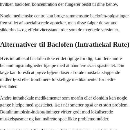
hvilken baclofen-koncentration der fungerer bedst til dine behov.
Nogle medicinske centre kan bruge sammensatte baclofen-opløsninger
fremstillet af specialiserede apoteker, men disse følger de samme
sikkerheds- og effektivitetsstandarder som de mærkede versioner.
Alternativer til Baclofen (Intrathekal Rute)
Hvis intrathekal baclofen ikke er det rigtige for dig, kan flere andre
behandlingsmuligheder hjælpe med at håndtere svær spasticitet. Din
læge kan foreslå at prøve højere doser af orale muskelafslappende
midler først eller kombinere forskellige medikamenter for bedre
resultater.
Andre intrathekale medikamenter som morfin eller clonidin kan nogle
gange hjælpe med spasticitet, især når smerter også er et stort problem.
Botulinumtoksin-indsprøjtninger virker godt mod lokaliserede
muskelspasmer og kan målrette specifikke problemområder.