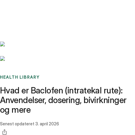
Benchmarks
Stories
FAQ
Sign up / Log in
HEALTH LIBRARY
Hvad er Baclofen (intratekal rute):
Anvendelser, dosering, bivirkninger
og mere
Senest opdateret
3. april 2026