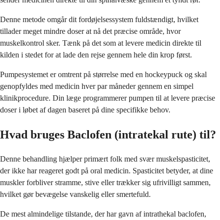
Denne metode omgår dit fordøjelsessystem fuldstændigt, hvilket
tillader meget mindre doser at nå det præcise område, hvor
muskelkontrol sker. Tænk på det som at levere medicin direkte til
kilden i stedet for at lade den rejse gennem hele din krop først.
Pumpesystemet er omtrent på størrelse med en hockeypuck og skal
genopfyldes med medicin hver par måneder gennem en simpel
klinikprocedure. Din læge programmerer pumpen til at levere præcise
doser i løbet af dagen baseret på dine specifikke behov.
Hvad bruges Baclofen (intratekal rute) til?
Denne behandling hjælper primært folk med svær muskelspasticitet,
der ikke har reageret godt på oral medicin. Spasticitet betyder, at dine
muskler forbliver stramme, stive eller trækker sig ufrivilligt sammen,
hvilket gør bevægelse vanskelig eller smertefuld.
De mest almindelige tilstande, der har gavn af intrathekal baclofen,