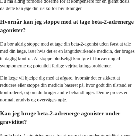
Du må aldrig fordoble doserne for at kompensere for en glemt dosis,
da dette kan øge din risiko for bivirkninger.
Hvornår kan jeg stoppe med at tage beta-2-adrenerge
agonister?
Du bør aldrig stoppe med at tage din beta-2-agonist uden først at tale
med din læge, især hvis det er en langtidsvirkende medicin, der bruges
til daglig kontrol. At stoppe pludseligt kan føre til forværring af
symptomerne og potentielt farlige vejrtrækningsproblemer.
Din læge vil hjælpe dig med at afgøre, hvornår det er sikkert at
reducere eller stoppe din medicin baseret på, hvor godt din tilstand er
kontrolleret, og om du bruger andre behandlinger. Denne proces er
normalt gradvis og overvåges nøje.
Kan jeg bruge beta-2-adrenerge agonister under
graviditet?
Nogle beta-2-agonister anses for at være sikre under graviditet, mens