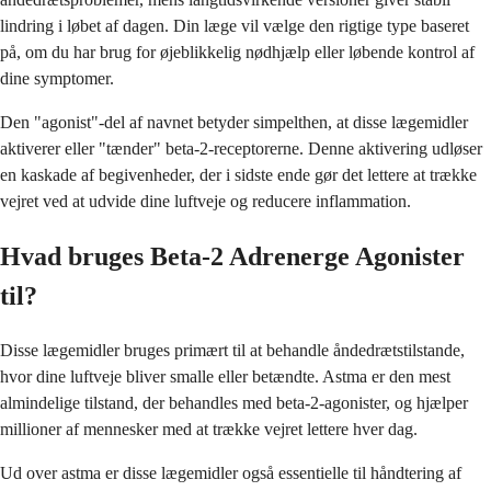
lindring i løbet af dagen. Din læge vil vælge den rigtige type baseret
på, om du har brug for øjeblikkelig nødhjælp eller løbende kontrol af
dine symptomer.
Den "agonist"-del af navnet betyder simpelthen, at disse lægemidler
aktiverer eller "tænder" beta-2-receptorerne. Denne aktivering udløser
en kaskade af begivenheder, der i sidste ende gør det lettere at trække
vejret ved at udvide dine luftveje og reducere inflammation.
Hvad bruges Beta-2 Adrenerge Agonister
til?
Disse lægemidler bruges primært til at behandle åndedrætstilstande,
hvor dine luftveje bliver smalle eller betændte. Astma er den mest
almindelige tilstand, der behandles med beta-2-agonister, og hjælper
millioner af mennesker med at trække vejret lettere hver dag.
Ud over astma er disse lægemidler også essentielle til håndtering af