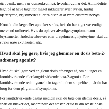
gå i panik, men vær opmærksom på, hvordan du har det. Almindelige
tegn på at have taget for meget inkluderer svær rysten, hurtig
hjerterytme, brystsmerter eller følelsen af at være ekstremt nervøs.
Kontakt din læge eller apoteker straks, hvis du har taget væsentligt
mere end ordineret. Hvis du oplever alvorlige symptomer som
brystsmerter, åndedrætsbesvær eller uregelmæssig hjerterytme, skal du
straks søge akut lægehjælp.
Hvad skal jeg gøre, hvis jeg glemmer en dosis beta-2-
adrenerg agonist?
Hvad du skal gøre ved en glemt dosis afhænger af, om du tager en
korttidsvirkende eller langtidsvirkende beta-2-agonist. For
korttidsvirkende redningsmedicin tager du dem simpelthen, når du har
brug for dem på grund af symptomer.
For langtidsvirkende daglig medicin skal du tage den glemte dosis, så
snart du husker det, medmindre det næsten er tid til din næste dosis.