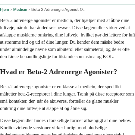
Hjem
Medicin
Beta 2 Adrenergic Agonist Oral Route Injection Route
Beta-2 adrenerge agonister er medicin, der hjælper med at åbne dine
luftveje, når du har åndedrætsbesvær. Disse lægemidler virker ved at
afslappe musklerne omkring dine luftveje, hvilket gør det lettere for luft
at strømme ind og ud af dine lunger. Du kender dem måske bedre
under almindelige navne som albuterol eller salmeterol, og de er ofte
den første behandlingslinje for tilstande som astma og KOL.
Hvad er Beta-2 Adrenerge Agonister?
Beta-2 adrenerge agonister er en klasse af medicin, der specifikt
målretter beta-2-receptorer i dine lunger. Tænk på disse receptorer som
små kontakter, der, når de aktiveres, fortæller de glatte muskler
omkring dine luftveje at slappe af og åbne sig.
Disse lægemidler findes i forskellige former afhængigt af dine behov.
Korttidsvirkende versioner virker hurtigt mod pludselige
åndedrætsproblemer, mens langtidsvirkende versioner giver stabil