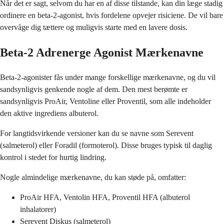
Når det er sagt, selvom du har en af disse tilstande, kan din læge stadig
ordinere en beta-2-agonist, hvis fordelene opvejer risiciene. De vil bare
overvåge dig tættere og muligvis starte med en lavere dosis.
Beta-2 Adrenerge Agonist Mærkenavne
Beta-2-agonister fås under mange forskellige mærkenavne, og du vil
sandsynligvis genkende nogle af dem. Den mest berømte er
sandsynligvis ProAir, Ventoline eller Proventil, som alle indeholder
den aktive ingrediens albuterol.
For langtidsvirkende versioner kan du se navne som Serevent
(salmeterol) eller Foradil (formoterol). Disse bruges typisk til daglig
kontrol i stedet for hurtig lindring.
Nogle almindelige mærkenavne, du kan støde på, omfatter:
ProAir HFA, Ventolin HFA, Proventil HFA (albuterol
inhalatorer)
Serevent Diskus (salmeterol)