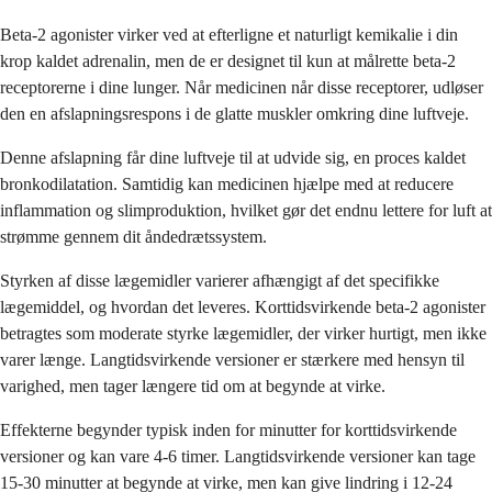
Beta-2 agonister virker ved at efterligne et naturligt kemikalie i din
krop kaldet adrenalin, men de er designet til kun at målrette beta-2
receptorerne i dine lunger. Når medicinen når disse receptorer, udløser
den en afslapningsrespons i de glatte muskler omkring dine luftveje.
Denne afslapning får dine luftveje til at udvide sig, en proces kaldet
bronkodilatation. Samtidig kan medicinen hjælpe med at reducere
inflammation og slimproduktion, hvilket gør det endnu lettere for luft at
strømme gennem dit åndedrætssystem.
Styrken af disse lægemidler varierer afhængigt af det specifikke
lægemiddel, og hvordan det leveres. Korttidsvirkende beta-2 agonister
betragtes som moderate styrke lægemidler, der virker hurtigt, men ikke
varer længe. Langtidsvirkende versioner er stærkere med hensyn til
varighed, men tager længere tid om at begynde at virke.
Effekterne begynder typisk inden for minutter for korttidsvirkende
versioner og kan vare 4-6 timer. Langtidsvirkende versioner kan tage
15-30 minutter at begynde at virke, men kan give lindring i 12-24