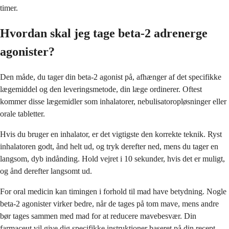
timer.
Hvordan skal jeg tage beta-2 adrenerge
agonister?
Den måde, du tager din beta-2 agonist på, afhænger af det specifikke
lægemiddel og den leveringsmetode, din læge ordinerer. Oftest
kommer disse lægemidler som inhalatorer, nebulisatoropløsninger eller
orale tabletter.
Hvis du bruger en inhalator, er det vigtigste den korrekte teknik. Ryst
inhalatoren godt, ånd helt ud, og tryk derefter ned, mens du tager en
langsom, dyb indånding. Hold vejret i 10 sekunder, hvis det er muligt,
og ånd derefter langsomt ud.
For oral medicin kan timingen i forhold til mad have betydning. Nogle
beta-2 agonister virker bedre, når de tages på tom mave, mens andre
bør tages sammen med mad for at reducere mavebesvær. Din
farmaceut vil give dig specifikke instruktioner baseret på din recept.