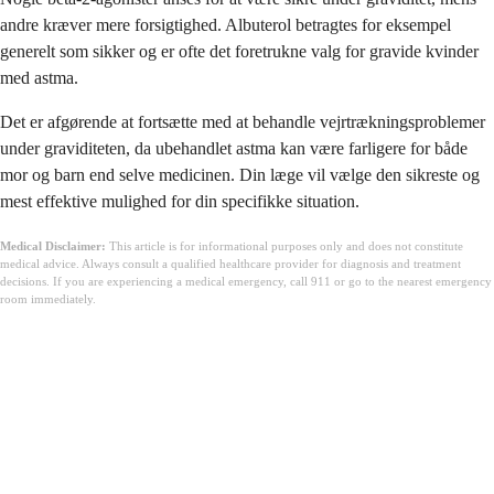
andre kræver mere forsigtighed. Albuterol betragtes for eksempel
generelt som sikker og er ofte det foretrukne valg for gravide kvinder
med astma.
Det er afgørende at fortsætte med at behandle vejrtrækningsproblemer
under graviditeten, da ubehandlet astma kan være farligere for både
mor og barn end selve medicinen. Din læge vil vælge den sikreste og
mest effektive mulighed for din specifikke situation.
Medical Disclaimer:
This article is for informational purposes only and does not constitute
medical advice. Always consult a qualified healthcare provider for diagnosis and treatment
decisions. If you are experiencing a medical emergency, call 911 or go to the nearest emergency
room immediately.