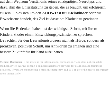
auf dem Weg zum Verständnis seines einzigartigen Neurotyps und
dazu, ihm die Unterstützung zu geben, die es braucht, um erfolgreich
zu sein. Ob es sich um den
ADOS-Test für Kleinkinder
oder für
Erwachsene handelt, das Ziel ist dasselbe: Klarheit zu gewinnen.
Wenn Sie Bedenken haben, ist der wichtigste Schritt, mit Ihrem
Kinderarzt oder einem Entwicklungspezialisten zu sprechen.
Betrachten Sie den Beurteilungsprozess nicht als Hürde, sondern als
proaktiven, positiven Schritt, um Antworten zu erhalten und eine
bessere Zukunft für Ihr Kind aufzubauen.
Medical Disclaimer:
This article is for informational purposes only and does not constitute
medical advice. Always consult a qualified healthcare provider for diagnosis and treatment
decisions. If you are experiencing a medical emergency, call 911 or go to the nearest emergency
room immediately.