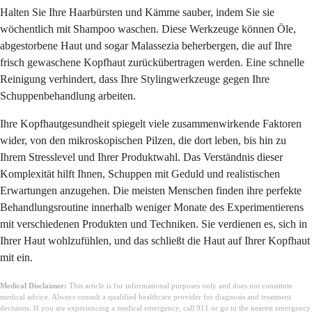
Halten Sie Ihre Haarbürsten und Kämme sauber, indem Sie sie
wöchentlich mit Shampoo waschen. Diese Werkzeuge können Öle,
abgestorbene Haut und sogar Malassezia beherbergen, die auf Ihre
frisch gewaschene Kopfhaut zurückübertragen werden. Eine schnelle
Reinigung verhindert, dass Ihre Stylingwerkzeuge gegen Ihre
Schuppenbehandlung arbeiten.
Ihre Kopfhautgesundheit spiegelt viele zusammenwirkende Faktoren
wider, von den mikroskopischen Pilzen, die dort leben, bis hin zu
Ihrem Stresslevel und Ihrer Produktwahl. Das Verständnis dieser
Komplexität hilft Ihnen, Schuppen mit Geduld und realistischen
Erwartungen anzugehen. Die meisten Menschen finden ihre perfekte
Behandlungsroutine innerhalb weniger Monate des Experimentierens
mit verschiedenen Produkten und Techniken. Sie verdienen es, sich in
Ihrer Haut wohlzufühlen, und das schließt die Haut auf Ihrer Kopfhaut
mit ein.
Medical Disclaimer:
This article is for informational purposes only and does not constitute
medical advice. Always consult a qualified healthcare provider for diagnosis and treatment
decisions. If you are experiencing a medical emergency, call 911 or go to the nearest emergency