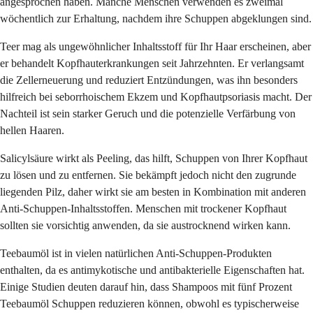
angesprochen haben. Manche Menschen verwenden es zweimal
wöchentlich zur Erhaltung, nachdem ihre Schuppen abgeklungen sind.
Teer mag als ungewöhnlicher Inhaltsstoff für Ihr Haar erscheinen, aber
er behandelt Kopfhauterkrankungen seit Jahrzehnten. Er verlangsamt
die Zellerneuerung und reduziert Entzündungen, was ihn besonders
hilfreich bei seborrhoischem Ekzem und Kopfhautpsoriasis macht. Der
Nachteil ist sein starker Geruch und die potenzielle Verfärbung von
hellen Haaren.
Salicylsäure wirkt als Peeling, das hilft, Schuppen von Ihrer Kopfhaut
zu lösen und zu entfernen. Sie bekämpft jedoch nicht den zugrunde
liegenden Pilz, daher wirkt sie am besten in Kombination mit anderen
Anti-Schuppen-Inhaltsstoffen. Menschen mit trockener Kopfhaut
sollten sie vorsichtig anwenden, da sie austrocknend wirken kann.
Teebaumöl ist in vielen natürlichen Anti-Schuppen-Produkten
enthalten, da es antimykotische und antibakterielle Eigenschaften hat.
Einige Studien deuten darauf hin, dass Shampoos mit fünf Prozent
Teebaumöl Schuppen reduzieren können, obwohl es typischerweise