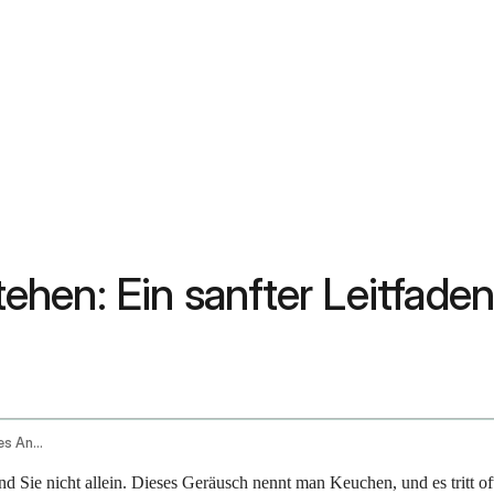
hen: Ein sanfter Leitfaden
Asthma And Wheezing Symptoms Remedies And Management Strategies
 Sie nicht allein. Dieses Geräusch nennt man Keuchen, und es tritt of