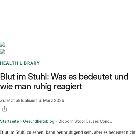
Benchmarks
Stories
FAQ
Sign up / Log in
HEALTH LIBRARY
Blut im Stuhl: Was es bedeutet und
wie man ruhig reagiert
Zuletzt aktualisiert
3. März 2026
Startseite
Gesundheitsblog
Blood In Stool Causes Concerns And When To See A Doctor
Blut im Stuhl zu sehen, kann beunruhigend sein, aber es bedeutet nicht