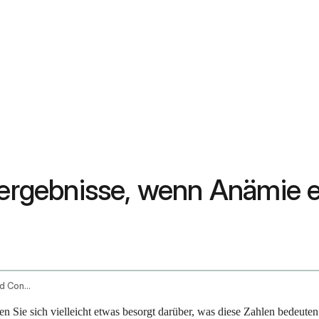
tergebnisse, wenn Anämie ei
Blood Test Reports For Anemia And Related Concerns
 Sie sich vielleicht etwas besorgt darüber, was diese Zahlen bedeuten. 