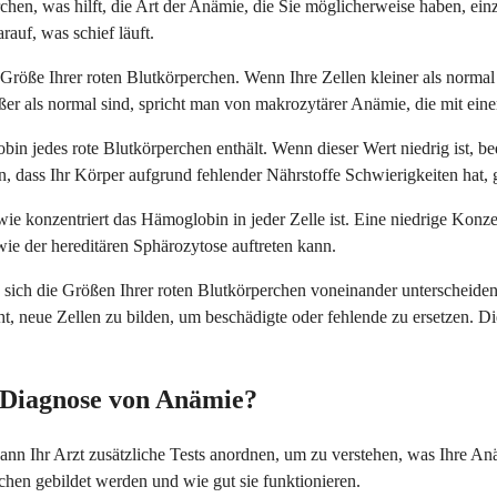
rchen, was hilft, die Art der Anämie, die Sie möglicherweise haben, e
auf, was schief läuft.
Größe Ihrer roten Blutkörperchen. Wenn Ihre Zellen kleiner als normal
ößer als normal sind, spricht man von makrozytärer Anämie, die mit 
 jedes rote Blutkörperchen enthält. Wenn dieser Wert niedrig ist, bed
en, dass Ihr Körper aufgrund fehlender Nährstoffe Schwierigkeiten hat,
 konzentriert das Hämoglobin in jeder Zelle ist. Eine niedrige Konze
e der hereditären Sphärozytose auftreten kann.
k sich die Größen Ihrer roten Blutkörperchen voneinander unterscheid
, neue Zellen zu bilden, um beschädigte oder fehlende zu ersetzen. Die
 Diagnose von Anämie?
n Ihr Arzt zusätzliche Tests anordnen, um zu verstehen, was Ihre Anä
chen gebildet werden und wie gut sie funktionieren.