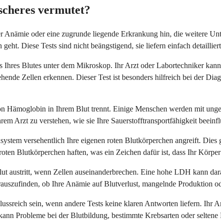
ischeres vermutet?
er Anämie oder eine zugrunde liegende Erkrankung hin, die weitere Un
ht. Diese Tests sind nicht beängstigend, sie liefern einfach detaillier
ens Ihres Blutes unter dem Mikroskop. Ihr Arzt oder Labortechniker ka
sehende Zellen erkennen. Dieser Test ist besonders hilfreich bei der 
 von Hämoglobin in Ihrem Blut trennt. Einige Menschen werden mit un
Ihrem Arzt zu verstehen, wie sie Ihre Sauerstofftransportfähigkeit beeinf
ystem versehentlich Ihre eigenen roten Blutkörperchen angreift. Dies 
oten Blutkörperchen haften, was ein Zeichen dafür ist, dass Ihr Körper 
t austritt, wenn Zellen auseinanderbrechen. Eine hohe LDH kann darau
erauszufinden, ob Ihre Anämie auf Blutverlust, mangelnde Produktion 
chlussreich sein, wenn andere Tests keine klaren Antworten liefern. I
 kann Probleme bei der Blutbildung, bestimmte Krebsarten oder selte