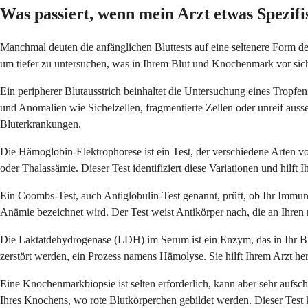
Was passiert, wenn mein Arzt etwas Spezif
Manchmal deuten die anfänglichen Bluttests auf eine seltenere Form d
um tiefer zu untersuchen, was in Ihrem Blut und Knochenmark vor sich ge
Ein peripherer Blutausstrich beinhaltet die Untersuchung eines Tropf
und Anomalien wie Sichelzellen, fragmentierte Zellen oder unreif aus
Bluterkrankungen.
Die Hämoglobin-Elektrophorese ist ein Test, der verschiedene Arten
oder Thalassämie. Dieser Test identifiziert diese Variationen und hilft 
Ein Coombs-Test, auch Antiglobulin-Test genannt, prüft, ob Ihr Immuns
Anämie bezeichnet wird. Der Test weist Antikörper nach, die an Ihren r
Die Laktatdehydrogenase (LDH) im Serum ist ein Enzym, das in Ihr Blu
zerstört werden, ein Prozess namens Hämolyse. Sie hilft Ihrem Arzt h
Eine Knochenmarkbiopsie ist selten erforderlich, kann aber sehr aufs
Ihres Knochens, wo rote Blutkörperchen gebildet werden. Dieser Test