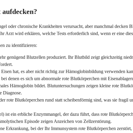
t aufdecken?
l oder chronische Krankheiten verursacht, aber manchmal decken Blut
 Arzt wird erklären, welche Tests erforderlich sind, wenn er eine die
en zu identifizieren:
hr genügend Blutzellen produziert. Ihr Blutbild zeigt gleichzeitig nie
ordert.
d Eisen hat, es aber nicht richtig zur Hämoglobinbildung verwenden ka
bei denen es sich um abnormale rote Blutkörperchen mit Eisenablager
ormales Hämoglobin bildet. Blutuntersuchungen zeigen kleine rote Blu
ie Diagnose.
der rote Blutkörperchen rund statt scheibenförmig sind, was sie fragil 
st ein erbliche Enzymmangel, der dazu führt, dass rote Blutkörper
hämolytischen Episode zeigen Anzeichen von Zellzerstörung.
ene Erkrankung, bei der Ihr Immunsystem rote Blutkörperchen zerstört