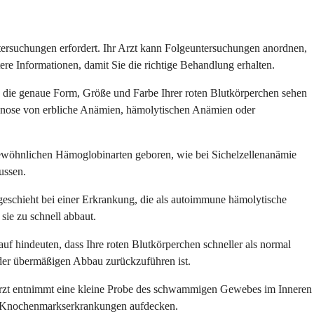
tersuchungen erfordert. Ihr Arzt kann Folgeuntersuchungen anordnen,
tere Informationen, damit Sie die richtige Behandlung erhalten.
nn die genaue Form, Größe und Farbe Ihrer roten Blutkörperchen sehen
Diagnose von erbliche Anämien, hämolytischen Anämien oder
gewöhnlichen Hämoglobinarten geboren, wie bei Sichelzellenanämie
lussen.
geschieht bei einer Erkrankung, die als autoimmune hämolytische
sie zu schnell abbaut.
f hindeuten, dass Ihre roten Blutkörperchen schneller als normal
oder übermäßigen Abbau zurückzuführen ist.
hr Arzt entnimmt eine kleine Probe des schwammigen Gewebes im Inneren
ne Knochenmarkserkrankungen aufdecken.