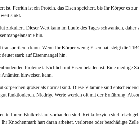
t ist. Ferritin ist ein Protein, das Eisen speichert, bis Ihr Körper es z
wert sinkt.
ut zirkuliert. Dieser Wert kann im Laufe des Tages schwanken, daher wi
Eisenmangelanämie hin.
 transportieren kann. Wenn Ihr Körper wenig Eisen hat, steigt die TIBC,
deutet stark auf Eisenmangel hin.
enbindenden Proteine tatsächlich mit Eisen beladen ist. Eine niedrige S
he Anämien hinweisen kann.
tkörperchen größer als normal sind. Diese Vitamine sind entscheidend
ht gut funktionieren. Niedrige Werte werden oft mit der Ernährung, A
en in Ihrem Blutkreislauf vorhanden sind. Retikulozyten sind frisch geb
Ihr Knochenmark hart daran arbeitet, verlorene oder beschädigte Zelle