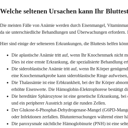
Welche seltenen Ursachen kann Ihr Bluttes
Die meisten Fälle von Anämie werden durch Eisenmangel, Vitaminmange
da sie unterschiedliche Behandlungen und Überwachungen erfordern. Ihr
Hier sind einige der selteneren Erkrankungen, die Bluttests helfen könn
Die aplastische Anämie tritt auf, wenn Ihr Knochenmark nicht me
Dies ist eine ernste Erkrankung, die spezialisierte Behandlung erf
Die sideroblastische Anämie tritt auf, wenn Ihr Körper genügen
eine Knochenmarkprobe kann sideroblastische Ringe aufweisen, 
Die Thalassämie ist eine Erbkrankheit, bei der Ihr Körper abn
erhöhte Eisenwerte. Die Hämoglobin-Elektrophorese bestätigt d
Die hereditäre Sphärozytose ist eine genetische Erkrankung, bei 
und ein peripherer Ausstrich zeigt die runden Zellen.
Der Glukose-6-Phosphat-Dehydrogenase-Mangel (G6PD-Mangel) i
oder Infektionen zerfallen. Blutuntersuchungen während einer 
Die paroxysmale nächtliche Hämoglobinurie (PNH) ist eine selt