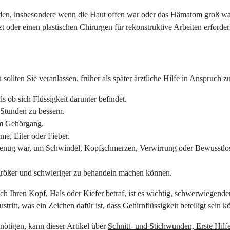
en, insbesondere wenn die Haut offen war oder das Hämatom groß war. 
der einen plastischen Chirurgen für rekonstruktive Arbeiten erforderl
sollten Sie veranlassen, früher als später ärztliche Hilfe in Anspruch 
ls ob sich Flüssigkeit darunter befindet.
 Stunden zu bessern.
em Gehörgang.
e, Eiter oder Fieber.
 genug war, um Schwindel, Kopfschmerzen, Verwirrung oder Bewusstlosi
rößer und schwieriger zu behandeln machen können.
ch Ihren Kopf, Hals oder Kiefer betraf, ist es wichtig, schwerwiegen
itt, was ein Zeichen dafür ist, dass Gehirnflüssigkeit beteiligt sein kö
nötigen, kann dieser Artikel über
Schnitt- und Stichwunden, Erste Hil