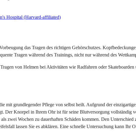
s Hospital (Harvard-affiliated)
te Vorbeugung das Tragen des richtigen Gehörschutzes. Kopfbedeckunge
equente Tragen während des Trainings, nicht nur während des Wettkampf
as Tragen von Helmen bei Aktivitäten wie Radfahren oder Skateboard
die mit grundlegender Pflege von selbst heilt. Aufgrund der einzigarti
igt. Der Knorpel in Ihrem Ohr ist für seine Blutversorgung vollstän
r als zwei Wochen zu dauerhaften Schäden kommen. Den Unterschied z
ifelsfall lassen Sie es abklären. Eine schnelle Untersuchung kann Ih