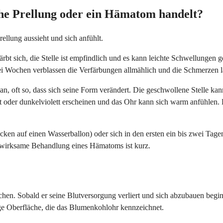
che Prellung oder ein Hämatom handelt?
rellung aussieht und sich anfühlt.
färbt sich, die Stelle ist empfindlich und es kann leichte Schwellunge
 zwei Wochen verblassen die Verfärbungen allmählich und die Schmerzen 
, oft so, dass sich seine Form verändert. Die geschwollene Stelle kann 
der dunkelviolett erscheinen und das Ohr kann sich warm anfühlen. Di
auf einen Wasserballon) oder sich in den ersten ein bis zwei Tagen nich
ine wirksame Behandlung eines Hämatoms ist kurz.
chen. Sobald er seine Blutversorgung verliert und sich abzubauen begi
ge Oberfläche, die das Blumenkohlohr kennzeichnet.