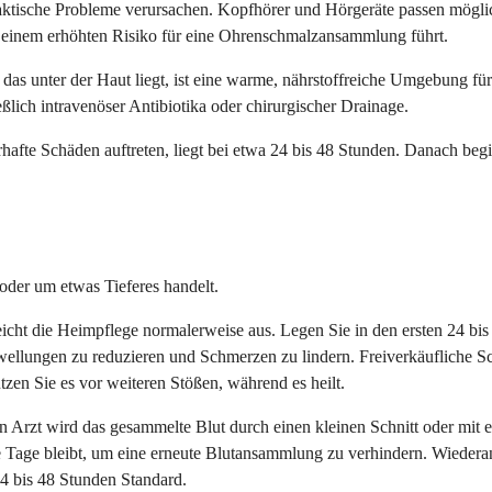
tische Probleme verursachen. Kopfhörer und Hörgeräte passen mögliche
r einem erhöhten Risiko für eine Ohrenschmalzansammlung führt.
das unter der Haut liegt, ist eine warme, nährstoffreiche Umgebung fü
ßlich intravenöser Antibiotika oder chirurgischer Drainage.
hafte Schäden auftreten, liegt bei etwa 24 bis 48 Stunden. Danach begi
oder um etwas Tieferes handelt.
ht die Heimpflege normalerweise aus. Legen Sie in den ersten 24 bis 4
chwellungen zu reduzieren und Schmerzen zu lindern. Freiverkäufliche
tzen Sie es vor weiteren Stößen, während es heilt.
in Arzt wird das gesammelte Blut durch einen kleinen Schnitt oder mit 
re Tage bleibt, um eine erneute Blutansammlung zu verhindern. Wieder
4 bis 48 Stunden Standard.