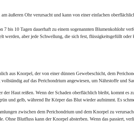
am äußeren Ohr verursacht und kann von einer einfachen oberflächlich
on 7 bis 10 Tagen dauerhaft zu einem sogenannten Blumenkohlohr ver
erden, aber jede Schwellung, die sich fest, flüssigkeitsgefüllt oder ko
chlich aus Knorpel, der von einer dünnen Gewebeschicht, dem Perichond
t vollständig auf das Perichondrium angewiesen, um Nährstoffe und Saue
er Haut reißen. Wenn der Schaden oberflächlich bleibt, kommt es zu ei
rün und gelb, während Ihr Körper das Blut wieder aufnimmt. Es schmerzt
ammlungen zwischen dem Perichondrium und dem Knorpel zu verursache
. Ohne Blutfluss kann der Knorpel absterben. Wenn das passiert, verli