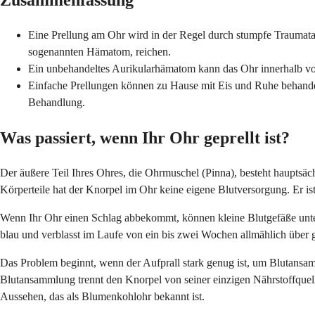
Zusammenfassung
Eine Prellung am Ohr wird in der Regel durch stumpfe Traumata 
sogenannten Hämatom, reichen.
Ein unbehandeltes Aurikularhämatom kann das Ohr innerhalb v
Einfache Prellungen können zu Hause mit Eis und Ruhe behandelt w
Behandlung.
Was passiert, wenn Ihr Ohr geprellt ist?
Der äußere Teil Ihres Ohres, die Ohrmuschel (Pinna), besteht hauptsä
Körperteile hat der Knorpel im Ohr keine eigene Blutversorgung. Er is
Wenn Ihr Ohr einen Schlag abbekommt, können kleine Blutgefäße unter d
blau und verblasst im Laufe von ein bis zwei Wochen allmählich über g
Das Problem beginnt, wenn der Aufprall stark genug ist, um Blutans
Blutansammlung trennt den Knorpel von seiner einzigen Nährstoffquelle
Aussehen, das als Blumenkohlohr bekannt ist.