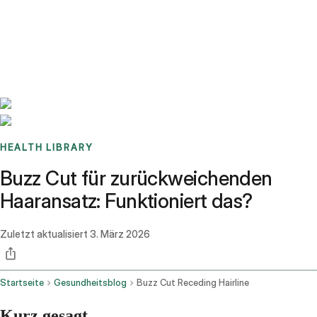
Benchmarks
Stories
FAQ
Sign up / Log in
HEALTH LIBRARY
Buzz Cut für zurückweichenden
Haaransatz: Funktioniert das?
Zuletzt aktualisiert
3. März 2026
Startseite
Gesundheitsblog
Buzz Cut Receding Hairline
Kurz gesagt