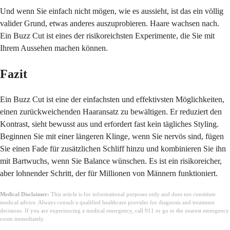
Und wenn Sie einfach nicht mögen, wie es aussieht, ist das ein völlig
valider Grund, etwas anderes auszuprobieren. Haare wachsen nach.
Ein Buzz Cut ist eines der risikoreichsten Experimente, die Sie mit
Ihrem Aussehen machen können.
Fazit
Ein Buzz Cut ist eine der einfachsten und effektivsten Möglichkeiten,
einen zurückweichenden Haaransatz zu bewältigen. Er reduziert den
Kontrast, sieht bewusst aus und erfordert fast kein tägliches Styling.
Beginnen Sie mit einer längeren Klinge, wenn Sie nervös sind, fügen
Sie einen Fade für zusätzlichen Schliff hinzu und kombinieren Sie ihn
mit Bartwuchs, wenn Sie Balance wünschen. Es ist ein risikoreicher,
aber lohnender Schritt, der für Millionen von Männern funktioniert.
Medical Disclaimer:
This article is for informational purposes only and does not constitute
medical advice. Always consult a qualified healthcare provider for diagnosis and treatment
decisions. If you are experiencing a medical emergency, call 911 or go to the nearest emergency
room immediately.