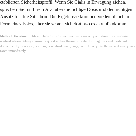
etablierten Sicherheitsprofil. Wenn Sie Cialis in Erwägung ziehen,
sprechen Sie mit Ihrem Arzt über die richtige Dosis und den richtigen
Ansatz für Ihre Situation. Die Ergebnisse kommen vielleicht nicht in
Form eines Fotos, aber sie zeigen sich dort, wo es darauf ankommt.
Medical Disclaimer:
This article is for informational purposes only and does not constitute
medical advice. Always consult a qualified healthcare provider for diagnosis and treatment
decisions. If you are experiencing a medical emergency, call 911 or go to the nearest emergency
room immediately.