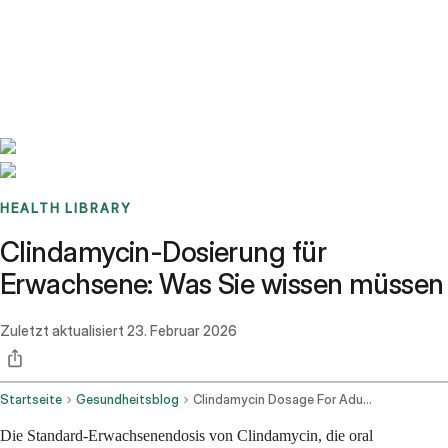
Benchmarks
Stories
FAQ
Sign up / Log in
HEALTH LIBRARY
Clindamycin-Dosierung für
Erwachsene: Was Sie wissen müssen
Zuletzt aktualisiert
23. Februar 2026
Startseite
Gesundheitsblog
Clindamycin Dosage For Adults
Die Standard-Erwachsenendosis von Clindamycin, die oral