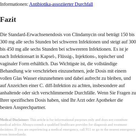
Informationen:
Antibiotika-assoziierter Durchfall
Fazit
Die Standard-Erwachsenendosis von Clindamycin oral beträgt 150 bis
300 mg alle sechs Stunden bei schweren Infektionen und steigt auf 300
bis 450 mg alle sechs Stunden bei schwereren Infektionen. Es ist je
nach Infektionsart in Kapsel-, Flüssig-, Injektions-, topischer und
vaginaler Form erhältlich. Das Wichtigste ist, die vollständige
Behandlung wie verschrieben einzunehmen, jede Dosis mit einem
vollen Glas Wasser einzunehmen und dabei aufrecht zu bleiben, und
auf Anzeichen einer C. diff-Infektion zu achten, insbesondere auf
anhaltende oder sich verschlimmernde Durchfälle. Wenn Sie Fragen zu
Ihrer spezifischen Dosis haben, sind Ihr Arzt oder Apotheker die
besten Ansprechpartner.
Medical Disclaimer:
This article is for informational purposes only and does not constitute
medical advice. Always consult a qualified healthcare provider for diagnosis and treatment
decisions. If you are experiencing a medical emergency, call 911 or go to the nearest emergency
room immediately.