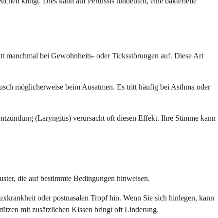
chen klingt. Dies kann auf Pertussis hindeuten, eine bakterielle
ritt manchmal bei Gewohnheits- oder Ticksstörungen auf. Diese Art
äusch möglicherweise beim Ausatmen. Es tritt häufig bei Asthma oder
ntzündung (Laryngitis) verursacht oft diesen Effekt. Ihre Stimme kann
Muster, die auf bestimmte Bedingungen hinweisen.
uxkrankheit oder postnasalen Tropf hin. Wenn Sie sich hinlegen, kann
ützen mit zusätzlichen Kissen bringt oft Linderung.