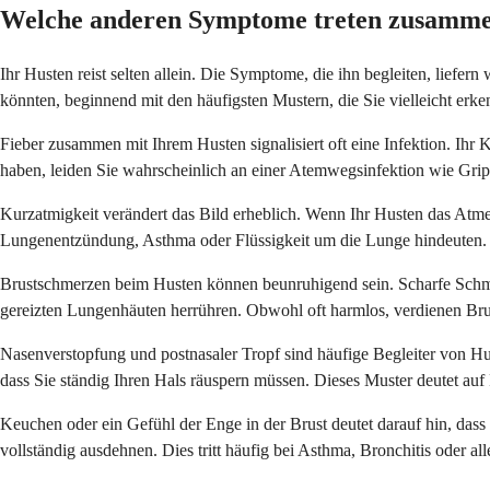
Welche anderen Symptome treten zusamme
Ihr Husten reist selten allein. Die Symptome, die ihn begleiten, lief
könnten, beginnend mit den häufigsten Mustern, die Sie vielleicht erke
Fieber zusammen mit Ihrem Husten signalisiert oft eine Infektion. Ih
haben, leiden Sie wahrscheinlich an einer Atemwegsinfektion wie Grip
Kurzatmigkeit verändert das Bild erheblich. Wenn Ihr Husten das Atmen
Lungenentzündung, Asthma oder Flüssigkeit um die Lunge hindeuten. D
Brustschmerzen beim Husten können beunruhigend sein. Scharfe Schm
gereizten Lungenhäuten herrühren. Obwohl oft harmlos, verdienen Br
Nasenverstopfung und postnasaler Tropf sind häufige Begleiter von Hus
dass Sie ständig Ihren Hals räuspern müssen. Dieses Muster deutet a
Keuchen oder ein Gefühl der Enge in der Brust deutet darauf hin, das
vollständig ausdehnen. Dies tritt häufig bei Asthma, Bronchitis oder a