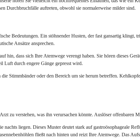
erie hören Sie vielleicht ein hochfrequentes Einatmen, das wie ein Keu
nen Durchbruchfälle auftreten, obwohl sie normalerweise milder sind.
sche Bedeutungen. Ein stöhnender Husten, der fast gansartig klingt, t
utische Ansätze ansprechen.
rauf hin, dass sich Ihre Atemwege verengt haben. Sie hören dieses Ger
il Luft durch engere Gänge gepresst wird.
nn die Stimmbänder oder den Bereich um sie herum betreffen. Kehlkopfe
 Arzt zu verstehen, was ihn verursachen könnte. Auslöser offenbaren 
 nachts liegen. Dieses Muster deutet stark auf gastroösophageale Refl
asennebenhöhlen fließt nach hinten und reizt Ihre Atemwege. Das Aufst