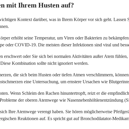
n mit Ihrem Husten auf?
ern wichtigen Kontext darüber, was in Ihrem Körper vor sich geht. Lass
nnen.
r Körper erhöht seine Temperatur, um Viren oder Bakterien zu bekämpf
pe oder COVID-19. Die meisten dieser Infektionen sind viral und besse
 erschwert oder Sie sich bei normalen Aktivitäten außer Atem fühlen, 
iese Kombination sollte nicht ignoriert werden.
erzen, die sich beim Husten oder tiefen Atmen verschlimmern, könne
ustschmerzen eine Untersuchung, um ernstere Ursachen wie Blutgerinn
ten. Wenn Schleim den Rachen hinuntertropft, reizt er die empfindlich
uf Probleme der oberen Atemwege wie Nasennebenhöhlenentzündung (Sinu
s sich Ihre Atemwege verengt haben. Sie hören möglicherweise Pfeifger
llergischen Reaktionen auf. Es spricht gut auf Bronchodilatator-Medika