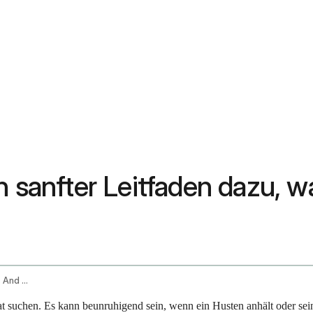
n sanfter Leitfaden dazu, w
Cough Assessment Duration Type Triggers And Symptoms
 suchen. Es kann beunruhigend sein, wenn ein Husten anhält oder seine