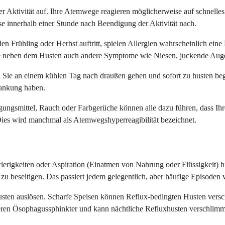
r Aktivität auf. Ihre Atemwege reagieren möglicherweise auf schnelles 
se innerhalb einer Stunde nach Beendigung der Aktivität nach.
en Frühling oder Herbst auftritt, spielen Allergien wahrscheinlich ein
 neben dem Husten auch andere Symptome wie Niesen, juckende Augen
Sie an einem kühlen Tag nach draußen gehen und sofort zu husten beg
rankung haben.
nigungsmittel, Rauch oder Farbgerüche können alle dazu führen, dass
Dies wird manchmal als Atemwegshyperreagibilität bezeichnet.
rigkeiten oder Aspiration (Einatmen von Nahrung oder Flüssigkeit) h
 zu beseitigen. Das passiert jedem gelegentlich, aber häufige Episoden
sten auslösen. Scharfe Speisen können Reflux-bedingten Husten vers
ren Ösophagussphinkter und kann nächtliche Refluxhusten verschlimm