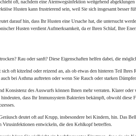
schieht oft, nachdem eine Atemwegsinfektion weitgehend abgeklungen 
tiöse Husten kann frustrierend sein, weil Sie sich insgesamt besser füh
tet darauf hin, dass Ihr Husten eine Ursache hat, die untersucht werden
onischer Husten verdient Aufmerksamkeit, da er Ihren Schlaf, Ihre Ener
er trocken? Rau oder sanft? Diese Eigenschaften helfen dabei, die mögl
ich oft kitzelnd oder reizend an, als ob etwas den hinteren Teil Ihres 
 auch bei Asthma auftreten oder wenn Sie Rauch oder starken Dämpfen
und Konsistenz des Auswurfs können Ihnen mehr verraten. Klarer oder w
 hindeuten, dass Ihr Immunsystem Bakterien bekämpft, obwohl diese Far
ozesses.
e Geräusch deutet oft auf Krupp, insbesondere bei Kindern, hin. Das Be
 Virusinfektionen entwickeln, die den Kehlkopf betreffen.