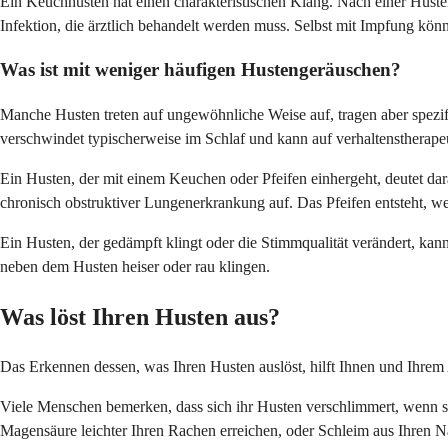
Ein Keuchhusten hat einen charakteristischen Klang. Nach einer Hustens
Infektion, die ärztlich behandelt werden muss. Selbst mit Impfung kön
Was ist mit weniger häufigen Hustengeräuschen?
Manche Husten treten auf ungewöhnliche Weise auf, tragen aber spezifi
verschwindet typischerweise im Schlaf und kann auf verhaltenstherape
Ein Husten, der mit einem Keuchen oder Pfeifen einhergeht, deutet da
chronisch obstruktiver Lungenerkrankung auf. Das Pfeifen entsteht, we
Ein Husten, der gedämpft klingt oder die Stimmqualität verändert, ka
neben dem Husten heiser oder rau klingen.
Was löst Ihren Husten aus?
Das Erkennen dessen, was Ihren Husten auslöst, hilft Ihnen und Ihrem
Viele Menschen bemerken, dass sich ihr Husten verschlimmert, wenn sie
Magensäure leichter Ihren Rachen erreichen, oder Schleim aus Ihren N