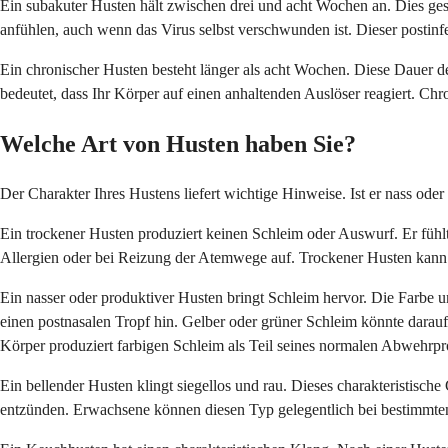
Ein subakuter Husten hält zwischen drei und acht Wochen an. Dies ge
anfühlen, auch wenn das Virus selbst verschwunden ist. Dieser postinfek
Ein chronischer Husten besteht länger als acht Wochen. Diese Dauer deu
bedeutet, dass Ihr Körper auf einen anhaltenden Auslöser reagiert. Chr
Welche Art von Husten haben Sie?
Der Charakter Ihres Hustens liefert wichtige Hinweise. Ist er nass od
Ein trockener Husten produziert keinen Schleim oder Auswurf. Er fühlt s
Allergien oder bei Reizung der Atemwege auf. Trockener Husten kann
Ein nasser oder produktiver Husten bringt Schleim hervor. Die Farbe 
einen postnasalen Tropf hin. Gelber oder grüner Schleim könnte darauf
Körper produziert farbigen Schleim als Teil seines normalen Abwehrpr
Ein bellender Husten klingt siegellos und rau. Dieses charakteristisch
entzünden. Erwachsene können diesen Typ gelegentlich bei bestimmten