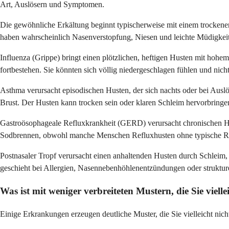
Art, Auslösern und Symptomen.
Die gewöhnliche Erkältung beginnt typischerweise mit einem trockenen
haben wahrscheinlich Nasenverstopfung, Niesen und leichte Müdigkeit
Influenza (Grippe) bringt einen plötzlichen, heftigen Husten mit hoh
fortbestehen. Sie könnten sich völlig niedergeschlagen fühlen und nic
Asthma verursacht episodischen Husten, der sich nachts oder bei Auslö
Brust. Der Husten kann trocken sein oder klaren Schleim hervorbring
Gastroösophageale Refluxkrankheit (GERD) verursacht chronischen Hu
Sodbrennen, obwohl manche Menschen Refluxhusten ohne typische Ref
Postnasaler Tropf verursacht einen anhaltenden Husten durch Schleim, d
geschieht bei Allergien, Nasennebenhöhlenentzündungen oder struktu
Was ist mit weniger verbreiteten Mustern, die Sie viell
Einige Erkrankungen erzeugen deutliche Muster, die Sie vielleicht nicht