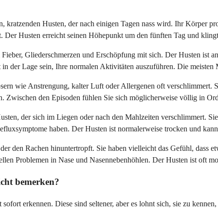
, kratzenden Husten, der nach einigen Tagen nass wird. Ihr Körper pro
. Der Husten erreicht seinen Höhepunkt um den fünften Tag und klingt
em Fieber, Gliederschmerzen und Erschöpfung mit sich. Der Husten ist
ht in der Lage sein, Ihre normalen Aktivitäten auszuführen. Die meiste
sern wie Anstrengung, kalter Luft oder Allergenen oft verschlimmert. 
en. Zwischen den Episoden fühlen Sie sich möglicherweise völlig in O
sten, der sich im Liegen oder nach den Mahlzeiten verschlimmert. S
luxsymptome haben. Der Husten ist normalerweise trocken und kann 
er den Rachen hinuntertropft. Sie haben vielleicht das Gefühl, dass et
rellen Problemen in Nase und Nasennebenhöhlen. Der Husten ist oft m
eicht bemerken?
 sofort erkennen. Diese sind seltener, aber es lohnt sich, sie zu kennen