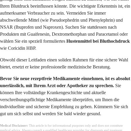
Ihren Blutdruck beeinflussen könnte. Die wichtigste Erkenntnis ist, ein
aufmerksamer Verbraucher zu sein. Vermeiden Sie immer
abschwellende Mittel (wie Pseudoephedrin und Phenylephrin) und
NSAR (Ibuprofen und Naproxen). Suchen Sie stattdessen nach
Produkten mit Guaifenesin, Dextromethorphan und Paracetamol oder
wählen Sie ein speziell formuliertes
Hustenmittel bei Bluthochdruck
wie Coricidin HBP.
Obwohl dieser Leitfaden einen soliden Rahmen für eine sichere Wahl
bietet, ersetzt er keine professionelle medizinische Beratung.
Bevor Sie neue rezeptfreie Medikamente einnehmen, ist es absolut
unerlässlich, mit Ihrem Arzt oder Apotheker zu sprechen.
Sie
können Ihre vollständige Krankengeschichte und aktuelle
verschreibungspflichtige Medikamente überprüfen, um Ihnen die
individuellste und sicherste Empfehlung zu geben. Kümmern Sie sich
gut um sich selbst und werden Sie bald wieder gesund.
Medical Disclaimer:
This article is for informational purposes only and does not constitute
medical advice. Always consult a qualified healthcare provider for diagnosis and treatment