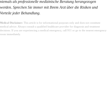
niemals als professionelle medizinische Beratung herangezogen
werden. Sprechen Sie immer mit Ihrem Arzt über die Risiken und
Vorteile jeder Behandlung.
Medical Disclaimer:
This article is for informational purposes only and does not constitute
medical advice. Always consult a qualified healthcare provider for diagnosis and treatment
decisions. If you are experiencing a medical emergency, call 911 or go to the nearest emergency
room immediately.