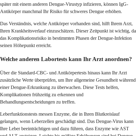
später mit einem anderen Dengue-Virustyp infizieren, können IgG-
Antikörper manchmal Ihr Risiko für schweres Dengue erhöhen.
Das Verständnis, welche Antikörper vorhanden sind, hilft Ihrem Arzt,
Ihren Krankheitsverlauf einzuschätzen. Dieser Zeitpunkt ist wichtig, da
das Komplikationsrisiko in bestimmten Phasen der Dengue-Infektion
seinen Höhepunkt erreicht.
Welche anderen Labortests kann Ihr Arzt anordnen?
Über die Standard-CBC- und Antikörpertests hinaus kann Ihr Arzt
zusätzliche Werte überprüfen, um Ihre allgemeine Gesundheit während
einer Dengue-Erkrankung zu überwachen. Diese Tests helfen,
Komplikationen frühzeitig zu erkennen und
Behandlungsentscheidungen zu treffen.
Leberfunktionstests messen Enzyme, die in Ihren Blutkreislauf
gelangen, wenn Leberzellen geschädigt sind. Das Dengue-Virus kann
Ihre Leber beeinträchtigen und dazu führen, dass Enzyme wie AST
und ALT ansteigen. Leichte bis mäßige Erhöhungen sind bei Dengue