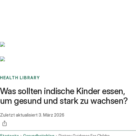
Benchmarks
Stories
FAQ
Sign up / Log in
HEALTH LIBRARY
Was sollten indische Kinder essen,
um gesund und stark zu wachsen?
Zuletzt aktualisiert
3. März 2026
Startseite
Gesundheitsblog
Dietary Guidance For Children In Indian Context