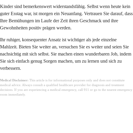
Kinder sind bemerkenswert widerstandsfähig. Selbst wenn heute kein
guter Esstag war, ist morgen ein Neuanfang. Vertrauen Sie darauf, dass
Ihre Bemühungen im Laufe der Zeit ihren Geschmack und ihre
Gewohnheiten positiv prägen werden.
Ihr ruhiger, konsequenter Ansatz ist wichtiger als jede einzelne
Mahlzeit. Bieten Sie weiter an, versuchen Sie es weiter und seien Sie
nachsichtig mit sich selbst. Sie machen einen wunderbaren Job, indem
Sie sich einfach genug Sorgen machen, um zu lernen und sich zu
verbessern.
Medical Disclaimer:
This article is for informational purposes only and does not constitute
medical advice. Always consult a qualified healthcare provider for diagnosis and treatment
decisions. If you are experiencing a medical emergency, call 911 or go to the nearest emergency
room immediately.