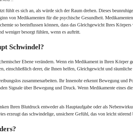
 fühlt es sich an, als würde sich der Raum drehen. Dieses beunruhige
Beginn von Medikamenten für die psychische Gesundheit. Medikamenten
nchemie so beeinflussen können, dass das Gleichgewicht Ihres Körpers
d weniger besorgt fühlen, wenn es auftritt.
pt Schwindel?
chemischer Ebene verändern. Wenn ein Medikament in Ihren Körper gela
n, einschließlich derer, die Ihnen helfen, Gleichgewicht und räumliche
eibungslos zusammenarbeiten. Ihr Innenohr erkennt Bewegung und Posit
den Signale über Bewegung und Druck. Wenn Medikamente eines dieser
enken Ihren Blutdruck entweder als Hauptaufgabe oder als Nebenwirkung
es erzeugt das schwindelige, unsichere Gefühl, das von leicht störend 
ders?