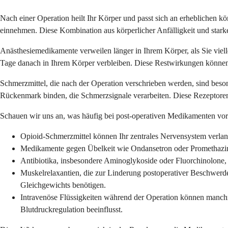
Nach einer Operation heilt Ihr Körper und passt sich an erheblichen kör
einnehmen. Diese Kombination aus körperlicher Anfälligkeit und star
Anästhesiemedikamente verweilen länger in Ihrem Körper, als Sie vie
Tage danach in Ihrem Körper verbleiben. Diese Restwirkungen können I
Schmerzmittel, die nach der Operation verschrieben werden, sind be
Rückenmark binden, die Schmerzsignale verarbeiten. Diese Rezeptoren
Schauen wir uns an, was häufig bei post-operativen Medikamenten vo
Opioid-Schmerzmittel können Ihr zentrales Nervensystem verlan
Medikamente gegen Übelkeit wie Ondansetron oder Promethazin
Antibiotika, insbesondere Aminoglykoside oder Fluorchinolone, 
Muskelrelaxantien, die zur Linderung postoperativer Beschwerde
Gleichgewichts benötigen.
Intravenöse Flüssigkeiten während der Operation können manchm
Blutdruckregulation beeinflusst.