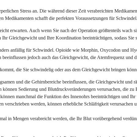
perlichen Stress an. Die während dieser Zeit verabreichten Medikamente 
ken Medikamenten schafft die perfekten Voraussetzungen für Schwindel
lleicht erwarten. Auch wenn Sie nach der Operation größtenteils wach
hr Gleichgewicht und Ihre Koordination beeinträchtigen, sodass Sie s
sonders anfällig für Schwindel. Opioide wie Morphin, Oxycodon und H
 beeinflussen jedoch auch das Gleichgewicht, die Atemfrequenz und di
rkommt, die Sie schwindelig oder aus dem Gleichgewicht bringen könn
gsamen und die Gehirnbereiche beeinflussen, die Gleichgewicht und rä
 können Sedierung und Blutdruckveränderungen verursachen, die zu 
können manchmal die Funktion des Innenohrs beeinträchtigen und Ihr v
n verschrieben werden, können erhebliche Schläfrigkeit verursachen un
al in Mengen verabreicht werden, die Ihr Blut vorübergehend verdünne