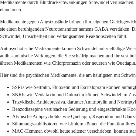
Medikamente durch Blutdruckschwankungen Schwindel verursachen. 
einnehmen.
Medikamente gegen Angstzustände bringen ihre eigenen Gleichgewich
sie einen beruhigenden Neurotransmitter namens GABA verstärken. Die
Schwindel, Unsicherheit und verlangsamten Reaktionszeiten führt.
Antipsychotische Medikamente können Schwindel auf vielfältige Weis
antihistaminische Wirkungen, die Sie schläfrig machen und Ihr vestibu
älteren Medikamenten wie Chlorpromazin oder neueren wie Quetiapin
Hier sind die psychischen Medikamente, die am häufigsten mit Schwin
SSRIs wie Sertralin, Fluoxetin und Escitalopram können anfängl
SNRIs wie Venlafaxin und Duloxetin können Schwindel im Zus
Trizyklische Antidepressiva, darunter Amitriptylin und Nortript
Benzodiazepine verursachen Sedierung und eingeschränkte Koord
Atypische Antipsychotika wie Quetiapin, Risperidon und Olanza
Stimmungsstabilisatoren wie Lithium können die Funktion Ihres 
MAO-Hemmer, obwohl heute seltener verschrieben, können star