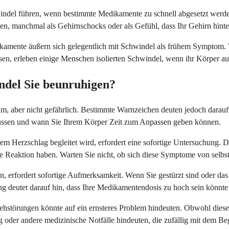
del führen, wenn bestimmte Medikamente zu schnell abgesetzt werden
n, manchmal als Gehirnschocks oder als Gefühl, dass Ihr Gehirn hint
ikamente äußern sich gelegentlich mit Schwindel als frühem Symptom.
 erleben einige Menschen isolierten Schwindel, wenn ihr Körper auf e
ndel Sie beunruhigen?
aber nicht gefährlich. Bestimmte Warnzeichen deuten jedoch darauf hin
müssen und wann Sie Ihrem Körper Zeit zum Anpassen geben können.
m Herzschlag begleitet wird, erfordert eine sofortige Untersuchung.
 Reaktion haben. Warten Sie nicht, ob sich diese Symptome von selbst
en, erfordert sofortige Aufmerksamkeit. Wenn Sie gestürzt sind oder da
g deutet darauf hin, dass Ihre Medikamentendosis zu hoch sein könnte
Sehstörungen könnte auf ein ernsteres Problem hindeuten. Obwohl die
g oder andere medizinische Notfälle hindeuten, die zufällig mit dem 