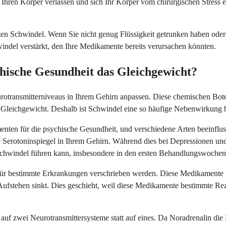
Ihren Körper verlassen und sich Ihr Körper vom chirurgischen Stress 
 Schwindel. Wenn Sie nicht genug Flüssigkeit getrunken haben oder s
windel verstärkt, den Ihre Medikamente bereits verursachen könnten.
hische Gesundheit das Gleichgewicht?
otransmitterniveaus in Ihrem Gehirn anpassen. Diese chemischen Boten
m Gleichgewicht. Deshalb ist Schwindel eine so häufige Nebenwirkung
ten für die psychische Gesundheit, und verschiedene Arten beeinfluss
erotoninspiegel in Ihrem Gehirn. Während dies bei Depressionen und A
chwindel führen kann, insbesondere in den ersten Behandlungswochen
 für bestimmte Erkrankungen verschrieben werden. Diese Medikamente k
m Aufstehen sinkt. Dies geschieht, weil diese Medikamente bestimmte Re
 zwei Neurotransmittersysteme statt auf eines. Da Noradrenalin die 