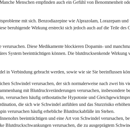
Manche Menschen empfinden auch ein Gefühl von Benommenheit oder 
tsprobleme mit sich. Benzodiazepine wie Alprazolam, Lorazepam und 
se beruhigende Wirkung erstreckt sich jedoch auch auf die Teile des
e verursachen. Diese Medikamente blockieren Dopamin- und manchmal 
läres System beeinträchtigen können. Die blutdrucksenkende Wirkung vi
.
del in Verbindung gebracht werden, sowie wie sie Sie beeinflussen kö
ichen Schwindel verursachen, der sich normalerweise nach zwei bis vi
ammenhang mit Blutdruckveränderungen verursachen, insbesondere be
ylin, verursachen häufig orthostatische Hypotonie und Gleichgewichtsp
ination, die sich wie Schwindel anfühlen und das Sturzrisiko erhöhe
pin verursachen häufig erhebliche Blutdruckabfälle im Stehen.
Innenohrs beeinträchtigen und eine Art von Schwindel verursachen, bei
ke Blutdruckschwankungen verursachen, die zu ausgeprägtem Schwind