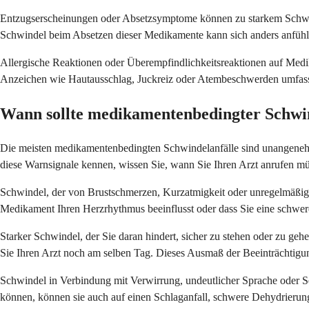
Entzugserscheinungen oder Absetzsymptome können zu starkem Schwin
Schwindel beim Absetzen dieser Medikamente kann sich anders anfühle
Allergische Reaktionen oder Überempfindlichkeitsreaktionen auf Med
Anzeichen wie Hautausschlag, Juckreiz oder Atembeschwerden umfassen,
Wann sollte medikamentenbedingter Schwi
Die meisten medikamentenbedingten Schwindelanfälle sind unangenehm, 
diese Warnsignale kennen, wissen Sie, wann Sie Ihren Arzt anrufen 
Schwindel, der von Brustschmerzen, Kurzatmigkeit oder unregelmäßige
Medikament Ihren Herzrhythmus beeinflusst oder dass Sie eine schwere
Starker Schwindel, der Sie daran hindert, sicher zu stehen oder zu geh
Sie Ihren Arzt noch am selben Tag. Dieses Ausmaß der Beeinträchtigun
Schwindel in Verbindung mit Verwirrung, undeutlicher Sprache oder 
können, können sie auch auf einen Schlaganfall, schwere Dehydrierun