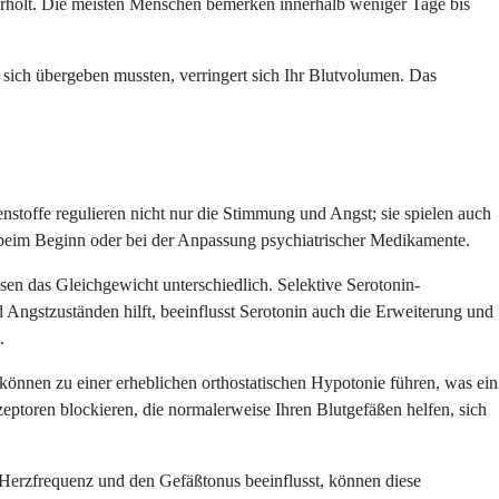
erholt. Die meisten Menschen bemerken innerhalb weniger Tage bis
ich übergeben mussten, verringert sich Ihr Blutvolumen. Das
stoffe regulieren nicht nur die Stimmung und Angst; sie spielen auch
 beim Beginn oder bei der Anpassung psychiatrischer Medikamente.
en das Gleichgewicht unterschiedlich. Selektive Serotonin-
ngstzuständen hilft, beeinflusst Serotonin auch die Erweiterung und
.
önnen zu einer erheblichen orthostatischen Hypotonie führen, was ein
zeptoren blockieren, die normalerweise Ihren Blutgefäßen helfen, sich
Herzfrequenz und den Gefäßtonus beeinflusst, können diese