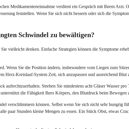
chen Medikamenteneinnahme verdient ein Gespräch mit Ihrem Arzt. O
rbesserung feststellen. Wenn Sie sich nicht bessern oder sich die Sym
ngten Schwindel zu bewältigen?
Sie vielleicht denken. Einfache Strategien können die Symptome erheb
Wenn Sie die Position ändern, insbesondere vom Liegen zum Sitzen o
rem Herz-Kreislauf-System Zeit, sich anzupassen und ausreichend Blut 
ck aufrechtzuerhalten. Streben Sie mindestens acht Gläser Wasser pro 
nterstützt die Fähigkeit Ihres Körpers, den Blutdruck beim Bewegen z
del verschlimmern können. Selbst wenn Sie sich nicht sehr hungrig fü
alle paar Stunden kleine Mengen zu essen. Ein Stück Obst, etwas Crack