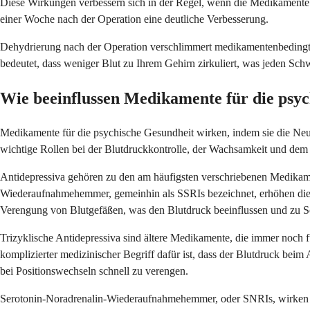
Diese Wirkungen verbessern sich in der Regel, wenn die Medikamente 
einer Woche nach der Operation eine deutliche Verbesserung.
Dehydrierung nach der Operation verschlimmert medikamentenbedingten
bedeutet, dass weniger Blut zu Ihrem Gehirn zirkuliert, was jeden Sch
Wie beeinflussen Medikamente für die psyc
Medikamente für die psychische Gesundheit wirken, indem sie die Neur
wichtige Rollen bei der Blutdruckkontrolle, der Wachsamkeit und de
Antidepressiva gehören zu den am häufigsten verschriebenen Medikamen
Wiederaufnahmehemmer, gemeinhin als SSRIs bezeichnet, erhöhen die S
Verengung von Blutgefäßen, was den Blutdruck beeinflussen und zu S
Trizyklische Antidepressiva sind ältere Medikamente, die immer noch
komplizierter medizinischer Begriff dafür ist, dass der Blutdruck bei
bei Positionswechseln schnell zu verengen.
Serotonin-Noradrenalin-Wiederaufnahmehemmer, oder SNRIs, wirken auf