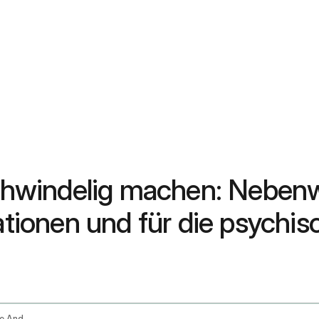
hwindelig machen: Neben
ionen und für die psychis
Dizziness From Medications Post Operative And Mental Health Causes