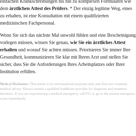
einfachen Krankschreibungen bis hin zu komplexen Formularen wie
dem
ärztlichen Attest des Prüfers
. * Der einzig legitime Weg, eines
zu erhalten, ist eine Konsultation mit einem qualifizierten
medizinischen Fachpersonal.
Wenn Sie sich das nächste Mal unwohl fühlen und eine Bescheinigung
vorlegen müssen, wissen Sie genau,
wie Sie ein ärztliches Attest
erhalten
und worauf Sie achten müssen. Priorisieren Sie immer Ihre
Gesundheit, kommunizieren Sie klar mit Ihrem Arzt und stellen Sie
sicher, dass Sie die Anforderungen Ihres Arbeitsplatzes oder Ihrer
Institution erfüllen.
Medical Disclaimer:
This article is for informational purposes only and does not constitute
medical advice. Always consult a qualified healthcare provider for diagnosis and treatment
decisions. If you are experiencing a medical emergency, call 911 or go to the nearest emergency
room immediately.