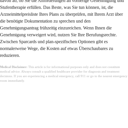
davon ab, ob Sie die Anforderungen an vorherige Genehmigung und
Stufentherapie erfüllen. Das Beste, was Sie tun können, ist, die
Arzneimittelpreisliste Ihres Plans zu überprüfen, mit Ihrem Arzt über
die benötigte Dokumentation zu sprechen und den
Genehmigungsantrag frühzeitig einzureichen. Wenn Ihnen die
Genehmigung verweigert wird, nutzen Sie Ihre Berufungsrechte.
Zwischen Sparcards und plan-spezifischen Optionen gibt es
normalerweise Wege, die Kosten auf etwas Überschaubares zu
reduzieren.
Medical Disclaimer:
This article is for informational purposes only and does not constitute
medical advice. Always consult a qualified healthcare provider for diagnosis and treatment
decisions. If you are experiencing a medical emergency, call 911 or go to the nearest emergency
room immediately.