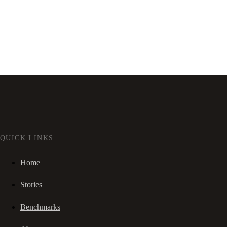
QUICK LINKS
Home
Stories
Benchmarks