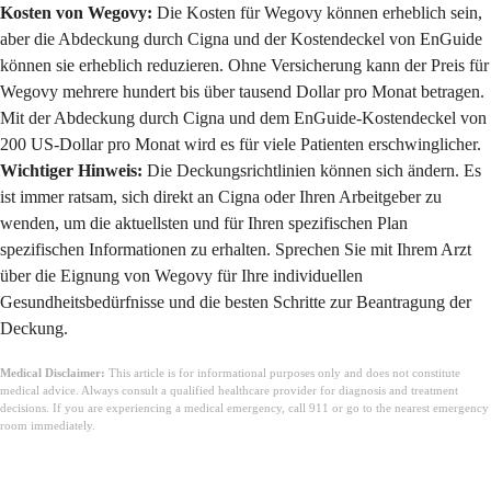
Kosten von Wegovy:
Die Kosten für Wegovy können erheblich sein,
aber die Abdeckung durch Cigna und der Kostendeckel von EnGuide
können sie erheblich reduzieren. Ohne Versicherung kann der Preis für
Wegovy mehrere hundert bis über tausend Dollar pro Monat betragen.
Mit der Abdeckung durch Cigna und dem EnGuide-Kostendeckel von
200 US-Dollar pro Monat wird es für viele Patienten erschwinglicher.
Wichtiger Hinweis:
Die Deckungsrichtlinien können sich ändern. Es
ist immer ratsam, sich direkt an Cigna oder Ihren Arbeitgeber zu
wenden, um die aktuellsten und für Ihren spezifischen Plan
spezifischen Informationen zu erhalten. Sprechen Sie mit Ihrem Arzt
über die Eignung von Wegovy für Ihre individuellen
Gesundheitsbedürfnisse und die besten Schritte zur Beantragung der
Deckung.
Medical Disclaimer:
This article is for informational purposes only and does not constitute
medical advice. Always consult a qualified healthcare provider for diagnosis and treatment
decisions. If you are experiencing a medical emergency, call 911 or go to the nearest emergency
room immediately.