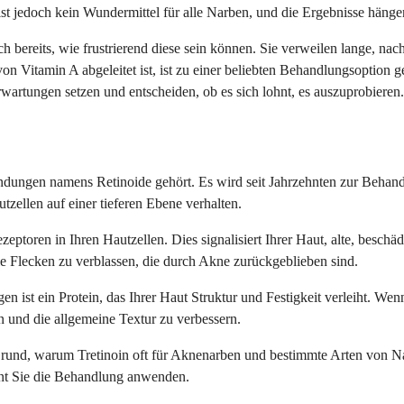
st jedoch kein Wundermittel für alle Narben, und die Ergebnisse hänge
bereits, wie frustrierend diese sein können. Sie verweilen lange, nac
s von Vitamin A abgeleitet ist, ist zu einer beliebten Behandlungsoptio
rwartungen setzen und entscheiden, ob es sich lohnt, es auszuprobieren.
bindungen namens Retinoide gehört. Es wird seit Jahrzehnten zur Beha
utzellen auf einer tieferen Ebene verhalten.
zeptoren in Ihren Hautzellen. Dies signalisiert Ihrer Haut, alte, beschä
kle Flecken zu verblassen, die durch Akne zurückgeblieben sind.
n ist ein Protein, das Ihrer Haut Struktur und Festigkeit verleiht. Wen
n und die allgemeine Textur zu verbessern.
Grund, warum Tretinoin oft für Aknenarben und bestimmte Arten von Na
nt Sie die Behandlung anwenden.