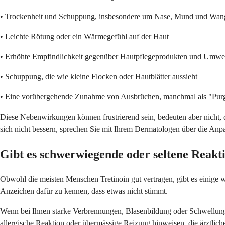
• Trockenheit und Schuppung, insbesondere um Nase, Mund und Wan
• Leichte Rötung oder ein Wärmegefühl auf der Haut
• Erhöhte Empfindlichkeit gegenüber Hautpflegeprodukten und Umwel
• Schuppung, die wie kleine Flocken oder Hautblätter aussieht
• Eine vorübergehende Zunahme von Ausbrüchen, manchmal als "Purgi
Diese Nebenwirkungen können frustrierend sein, bedeuten aber nicht,
sich nicht bessern, sprechen Sie mit Ihrem Dermatologen über die Anp
Gibt es schwerwiegende oder seltene Reakti
Obwohl die meisten Menschen Tretinoin gut vertragen, gibt es einige
Anzeichen dafür zu kennen, dass etwas nicht stimmt.
Wenn bei Ihnen starke Verbrennungen, Blasenbildung oder Schwellunge
allergische Reaktion oder übermässige Reizung hinweisen, die ärztlich