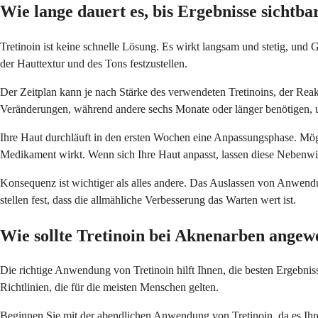
Wie lange dauert es, bis Ergebnisse sichtba
Tretinoin ist keine schnelle Lösung. Es wirkt langsam und stetig, u
der Hauttextur und des Tons festzustellen.
Der Zeitplan kann je nach Stärke des verwendeten Tretinoins, der Rea
Veränderungen, während andere sechs Monate oder länger benötigen, u
Ihre Haut durchläuft in den ersten Wochen eine Anpassungsphase. Mögl
Medikament wirkt. Wenn sich Ihre Haut anpasst, lassen diese Nebenwi
Konsequenz ist wichtiger als alles andere. Das Auslassen von Anwendu
stellen fest, dass die allmähliche Verbesserung das Warten wert ist.
Wie sollte Tretinoin bei Aknenarben ange
Die richtige Anwendung von Tretinoin hilft Ihnen, die besten Ergebniss
Richtlinien, die für die meisten Menschen gelten.
Beginnen Sie mit der abendlichen Anwendung von Tretinoin, da es Ihre