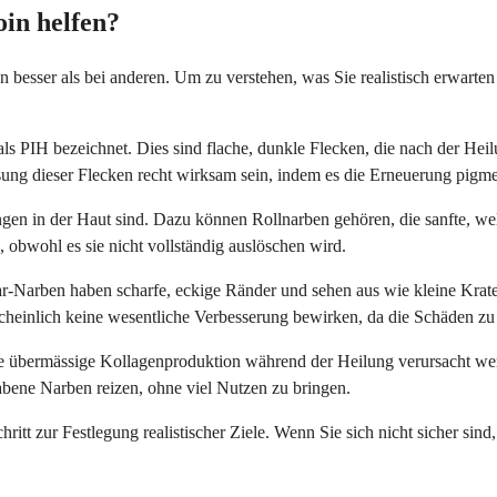
in helfen?
en besser als bei anderen. Um zu verstehen, was Sie realistisch erwarte
ls PIH bezeichnet. Dies sind flache, dunkle Flecken, die nach der Heilu
assung dieser Flecken recht wirksam sein, indem es die Erneuerung pigme
fungen in der Haut sind. Dazu können Rollnarben gehören, die sanfte, w
, obwohl es sie nicht vollständig auslöschen wird.
ar-Narben haben scharfe, eckige Ränder und sehen aus wie kleine Krate
heinlich keine wesentliche Verbesserung bewirken, da die Schäden zu t
übermässige Kollagenproduktion während der Heilung verursacht werden
abene Narben reizen, ohne viel Nutzen zu bringen.
hritt zur Festlegung realistischer Ziele. Wenn Sie sich nicht sicher si