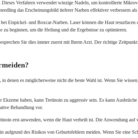
rt. Dieses Verfahren verwendet winzige Nadeln, um kontrollierte Mikro
ling das Erscheinungsbild tieferer Narben effektiver verbessern als 
 bei Eispickel- und Boxcar-Narben. Laser können die Haut resurfacen
e zu beginnen, um die Heilung und die Ergebnisse zu optimieren.
rechen Sie dies immer zuerst mit Ihrem Arzt. Der richtige Zeitpunkt
ermeiden?
en, in denen es möglicherweise nicht die beste Wahl ist. Wenn Sie wisse
 Ekzeme haben, kann Tretinoin zu aggressiv sein. Es kann Ausbrüche 
native Behandlung vor.
tinoin erst anwenden, wenn die Haut verheilt ist. Die Anwendung auf 
noin aufgrund des Risikos von Geburtsfehlern meiden. Wenn Sie eine Sc