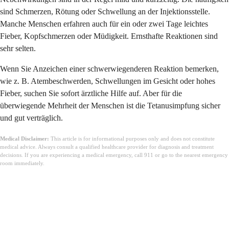
sind Schmerzen, Rötung oder Schwellung an der Injektionsstelle.
Manche Menschen erfahren auch für ein oder zwei Tage leichtes
Fieber, Kopfschmerzen oder Müdigkeit. Ernsthafte Reaktionen sind
sehr selten.
Wenn Sie Anzeichen einer schwerwiegenderen Reaktion bemerken,
wie z. B. Atembeschwerden, Schwellungen im Gesicht oder hohes
Fieber, suchen Sie sofort ärztliche Hilfe auf. Aber für die
überwiegende Mehrheit der Menschen ist die Tetanusimpfung sicher
und gut verträglich.
Medical Disclaimer:
This article is for informational purposes only and does not constitute
medical advice. Always consult a qualified healthcare provider for diagnosis and treatment
decisions. If you are experiencing a medical emergency, call 911 or go to the nearest emergency
room immediately.