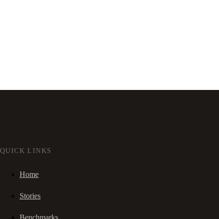
QUICK LINKS
Home
Stories
Benchmarks