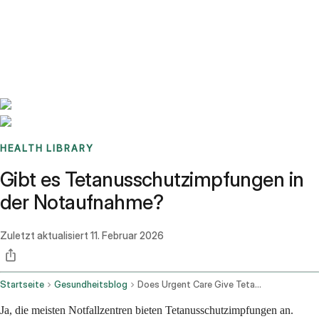
Benchmarks
Stories
FAQ
Sign up / Log in
HEALTH LIBRARY
Gibt es Tetanusschutzimpfungen in
der Notaufnahme?
Zuletzt aktualisiert
11. Februar 2026
Startseite
Gesundheitsblog
Does Urgent Care Give Tetanus Shots
Ja, die meisten Notfallzentren bieten Tetanusschutzimpfungen an.