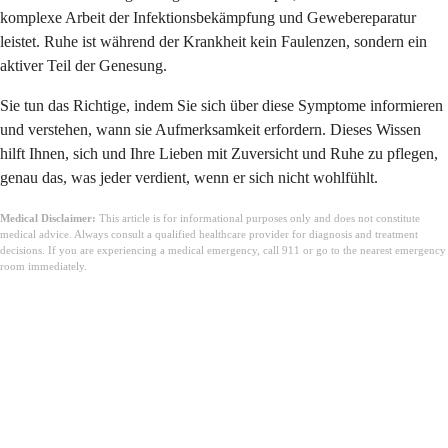
komplexe Arbeit der Infektionsbekämpfung und Gewebereparatur
leistet. Ruhe ist während der Krankheit kein Faulenzen, sondern ein
aktiver Teil der Genesung.
Sie tun das Richtige, indem Sie sich über diese Symptome informieren
und verstehen, wann sie Aufmerksamkeit erfordern. Dieses Wissen
hilft Ihnen, sich und Ihre Lieben mit Zuversicht und Ruhe zu pflegen,
genau das, was jeder verdient, wenn er sich nicht wohlfühlt.
Medical Disclaimer:
This article is for informational purposes only and does not constitute
medical advice. Always consult a qualified healthcare provider for diagnosis and treatment
decisions. If you are experiencing a medical emergency, call 911 or go to the nearest emergency
room immediately.