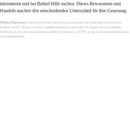
informieren und bei Bedarf Hilfe suchen. Dieses Bewusstsein und
Handeln machen den entscheidenden Unterschied für Ihre Genesung.
Medical Disclaimer:
This article is for informational purposes only and does not constitute
medical advice. Always consult a qualified healthcare provider for diagnosis and treatment
decisions. If you are experiencing a medical emergency, call 911 or go to the nearest emergency
room immediately.