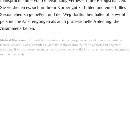
Inanspruchnahme von Unterstützung verbessert Ihre Erfolgschancen.
Sie verdienen es, sich in Ihrem Körper gut zu fühlen und ein erfülltes
Sexualleben zu genießen, und der Weg dorthin beinhaltet oft sowohl
persönliche Anstrengungen als auch professionelle Anleitung, die
zusammenarbeiten.
Medical Disclaimer:
This article is for informational purposes only and does not constitute
medical advice. Always consult a qualified healthcare provider for diagnosis and treatment
decisions. If you are experiencing a medical emergency, call 911 or go to the nearest emergency
room immediately.