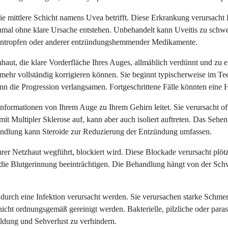
 die mittlere Schicht namens Uvea betrifft. Diese Erkrankung verursa
al ohne klare Ursache entstehen. Unbehandelt kann Uveitis zu schwer
 Augentropfen oder anderer entzündungshemmender Medikamente.
rnhaut, die klare Vorderfläche Ihres Auges, allmählich verdünnt und zu
ehr vollständig korrigieren können. Sie beginnt typischerweise im Te
n die Progression verlangsamen. Fortgeschrittene Fälle könnten eine H
le Informationen von Ihrem Auge zu Ihrem Gehirn leitet. Sie verursac
 Multipler Sklerose auf, kann aber auch isoliert auftreten. Das Sehe
ndlung kann Steroide zur Reduzierung der Entzündung umfassen.
Ihrer Netzhaut wegführt, blockiert wird. Diese Blockade verursacht p
 die Blutgerinnung beeinträchtigen. Die Behandlung hängt von der Sch
durch eine Infektion verursacht werden. Sie verursachen starke Schme
nicht ordnungsgemäß gereinigt werden. Bakterielle, pilzliche oder par
ildung und Sehverlust zu verhindern.