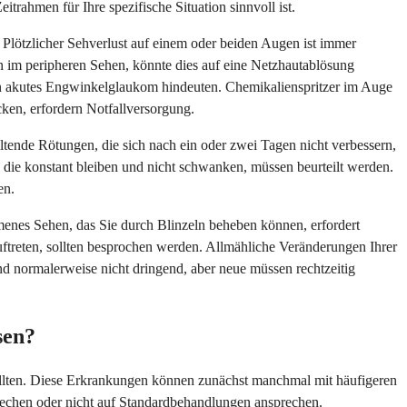
trahmen für Ihre spezifische Situation sinnvoll ist.
Plötzlicher Sehverlust auf einem oder beiden Augen ist immer
 im peripheren Sehen, könnte dies auf eine Netzhautablösung
n akutes Engwinkelglaukom hindeuten. Chemikalienspritzer im Auge
ken, erfordern Notfallversorgung.
tende Rötungen, die sich nach ein oder zwei Tagen nicht verbessern,
 die konstant bleiben und nicht schwanken, müssen beurteilt werden.
en.
nes Sehen, das Sie durch Blinzeln beheben können, erfordert
uftreten, sollten besprochen werden. Allmähliche Veränderungen Ihrer
nd normalerweise nicht dringend, aber neue müssen rechtzeitig
sen?
llten. Diese Erkrankungen können zunächst manchmal mit häufigeren
echen oder nicht auf Standardbehandlungen ansprechen.