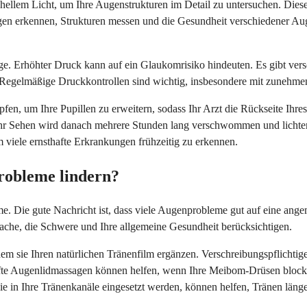
llem Licht, um Ihre Augenstrukturen im Detail zu untersuchen. Dieses 
ngen erkennen, Strukturen messen und die Gesundheit verschiedener Au
 Erhöhter Druck kann auf ein Glaukomrisiko hindeuten. Es gibt versc
Regelmäßige Druckkontrollen sind wichtig, insbesondere mit zunehme
n, um Ihre Pupillen zu erweitern, sodass Ihr Arzt die Rückseite Ihres
Ihr Sehen wird danach mehrere Stunden lang verschwommen und lichtemp
m viele ernsthafte Erkrankungen frühzeitig zu erkennen.
robleme lindern?
me. Die gute Nachricht ist, dass viele Augenprobleme gut auf eine an
sache, die Schwere und Ihre allgemeine Gesundheit berücksichtigen.
dem sie Ihren natürlichen Tränenfilm ergänzen. Verschreibungspflichti
fte Augenlidmassagen können helfen, wenn Ihre Meibom-Drüsen block
die in Ihre Tränenkanäle eingesetzt werden, können helfen, Tränen läng