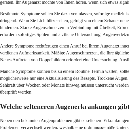
geraten. Ihr Augenarzt möchte von Ihnen hören, wenn sich etwas signifi
Bestimmte Symptome sollten Sie dazu veranlassen, sofortige medizinis
dringend. Wenn Sie Lichtblitze sehen, gefolgt von einem Schauer neu
hindeuten. Starke Augenschmerzen in Verbindung mit Übelkeit, Erbre
erfordern sofortiges Spülen und ärztliche Untersuchung. Augenverletz
Andere Symptome rechtfertigen einen Anruf bei Ihrem Augenarzt innerh
verdienen Aufmerksamkeit. Mäßige Augenschmerzen, die Ihre täglichen 
Neues Auftreten von Doppelbildern erfordert eine Untersuchung. Ausflus
Manche Symptome können bis zu einem Routine-Termin warten, sollten
möglicherweise nur eine Aktualisierung des Rezepts. Trockene Augen, 
Sehkraft über Wochen oder Monate hinweg müssen untersucht werden. Ge
überprüft werden.
Welche selteneren Augenerkrankungen gibt e
Neben den bekannten Augenproblemen gibt es seltenere Erkrankungen,
Problemen verwechselt werden, weshalb eine ordnungsgemäße Untersu