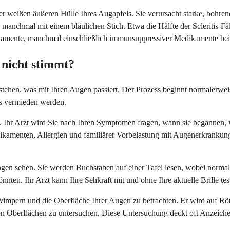
der weißen äußeren Hülle Ihres Augapfels. Sie verursacht starke, bohr
manchmal mit einem bläulichen Stich. Etwa die Hälfte der Scleritis
amente, manchmal einschließlich immunsuppressiver Medikamente bei
 nicht stimmt?
ehen, was mit Ihren Augen passiert. Der Prozess beginnt normalerweise 
sts vermieden werden.
 Ihr Arzt wird Sie nach Ihren Symptomen fragen, wann sie begannen, w
dikamenten, Allergien und familiärer Vorbelastung mit Augenerkranku
gen sehen. Sie werden Buchstaben auf einer Tafel lesen, wobei normale
önnten. Ihr Arzt kann Ihre Sehkraft mit und ohne Ihre aktuelle Brille t
 Wimpern und die Oberfläche Ihrer Augen zu betrachten. Er wird auf 
ren Oberflächen zu untersuchen. Diese Untersuchung deckt oft Anzeich