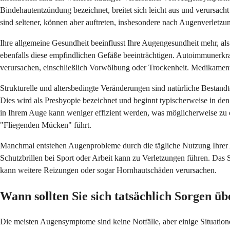
Bindehautentzündung bezeichnet, breitet sich leicht aus und verursac
sind seltener, können aber auftreten, insbesondere nach Augenverletzu
Ihre allgemeine Gesundheit beeinflusst Ihre Augengesundheit mehr, als
ebenfalls diese empfindlichen Gefäße beeinträchtigen. Autoimmuner
verursachen, einschließlich Vorwölbung oder Trockenheit. Medikament
Strukturelle und altersbedingte Veränderungen sind natürliche Bestan
Dies wird als Presbyopie bezeichnet und beginnt typischerweise in de
in Ihrem Auge kann weniger effizient werden, was möglicherweise zu
"Fliegenden Mücken" führt.
Manchmal entstehen Augenprobleme durch die tägliche Nutzung Ihrer A
Schutzbrillen bei Sport oder Arbeit kann zu Verletzungen führen. Das 
kann weitere Reizungen oder sogar Hornhautschäden verursachen.
Wann sollten Sie sich tatsächlich Sorgen
Die meisten Augensymptome sind keine Notfälle, aber einige Situatio