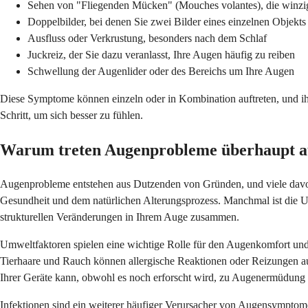
Sehen von "Fliegenden Mücken" (Mouches volantes), die winzige 
Doppelbilder, bei denen Sie zwei Bilder eines einzelnen Objekts
Ausfluss oder Verkrustung, besonders nach dem Schlaf
Juckreiz, der Sie dazu veranlasst, Ihre Augen häufig zu reiben
Schwellung der Augenlider oder des Bereichs um Ihre Augen
Diese Symptome können einzeln oder in Kombination auftreten, und ihre
Schritt, um sich besser zu fühlen.
Warum treten Augenprobleme überhaupt a
Augenprobleme entstehen aus Dutzenden von Gründen, und viele davon s
Gesundheit und dem natürlichen Alterungsprozess. Manchmal ist die U
strukturellen Veränderungen in Ihrem Auge zusammen.
Umweltfaktoren spielen eine wichtige Rolle für den Augenkomfort und
Tierhaare und Rauch können allergische Reaktionen oder Reizungen aus
Ihrer Geräte kann, obwohl es noch erforscht wird, zu Augenermüdung b
Infektionen sind ein weiterer häufiger Verursacher von Augensymptomen