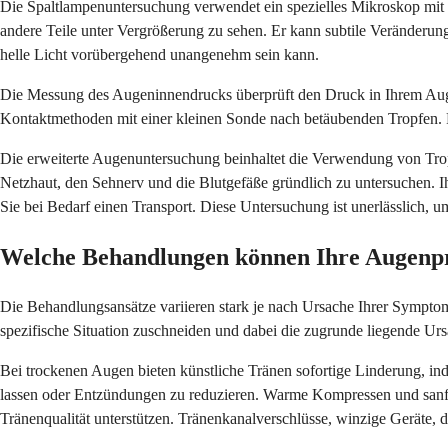
Die Spaltlampenuntersuchung verwendet ein spezielles Mikroskop mit he
andere Teile unter Vergrößerung zu sehen. Er kann subtile Veränderu
helle Licht vorübergehend unangenehm sein kann.
Die Messung des Augeninnendrucks überprüft den Druck in Ihrem Auge.
Kontaktmethoden mit einer kleinen Sonde nach betäubenden Tropfen. 
Die erweiterte Augenuntersuchung beinhaltet die Verwendung von Tropfe
Netzhaut, den Sehnerv und die Blutgefäße gründlich zu untersuchen. 
Sie bei Bedarf einen Transport. Diese Untersuchung ist unerlässlich, u
Welche Behandlungen können Ihre Augenp
Die Behandlungsansätze variieren stark je nach Ursache Ihrer Sympto
spezifische Situation zuschneiden und dabei die zugrunde liegende Ur
Bei trockenen Augen bieten künstliche Tränen sofortige Linderung, in
lassen oder Entzündungen zu reduzieren. Warme Kompressen und san
Tränenqualität unterstützen. Tränenkanalverschlüsse, winzige Geräte, 