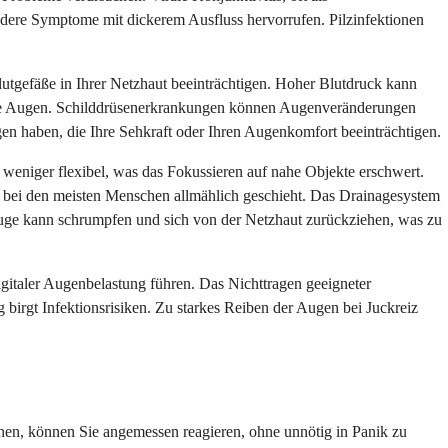
ndere Symptome mit dickerem Ausfluss hervorrufen. Pilzinfektionen
lutgefäße in Ihrer Netzhaut beeinträchtigen. Hoher Blutdruck kann
 die Augen. Schilddrüsenerkrankungen können Augenveränderungen
 haben, die Ihre Sehkraft oder Ihren Augenkomfort beeinträchtigen.
 weniger flexibel, was das Fokussieren auf nahe Objekte erschwert.
as bei den meisten Menschen allmählich geschieht. Das Drainagesystem
uge kann schrumpfen und sich von der Netzhaut zurückziehen, was zu
italer Augenbelastung führen. Das Nichttragen geeigneter
birgt Infektionsrisiken. Zu starkes Reiben der Augen bei Juckreiz
nen, können Sie angemessen reagieren, ohne unnötig in Panik zu