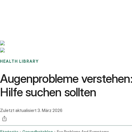
Benchmarks
Stories
FAQ
Sign up / Log in
HEALTH LIBRARY
Augenprobleme verstehen:
Hilfe suchen sollten
Zuletzt aktualisiert
3. März 2026
Startseite
Gesundheitsblog
Eye Problems And Symptoms