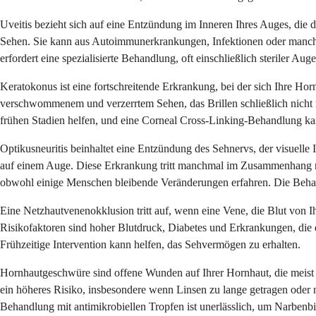
Uveitis bezieht sich auf eine Entzündung im Inneren Ihres Auges, die
Sehen. Sie kann aus Autoimmunerkrankungen, Infektionen oder manchm
erfordert eine spezialisierte Behandlung, oft einschließlich steriler
Keratokonus ist eine fortschreitende Erkrankung, bei der sich Ihre Ho
verschwommenem und verzerrtem Sehen, das Brillen schließlich nicht m
frühen Stadien helfen, und eine Corneal Cross-Linking-Behandlung kan
Optikusneuritis beinhaltet eine Entzündung des Sehnervs, der visuel
auf einem Auge. Diese Erkrankung tritt manchmal im Zusammenhang mit
obwohl einige Menschen bleibende Veränderungen erfahren. Die Beha
Eine Netzhautvenenokklusion tritt auf, wenn eine Vene, die Blut von 
Risikofaktoren sind hoher Blutdruck, Diabetes und Erkrankungen, die
Frühzeitige Intervention kann helfen, das Sehvermögen zu erhalten.
Hornhautgeschwüre sind offene Wunden auf Ihrer Hornhaut, die meist 
ein höheres Risiko, insbesondere wenn Linsen zu lange getragen oder 
Behandlung mit antimikrobiellen Tropfen ist unerlässlich, um Narbenb