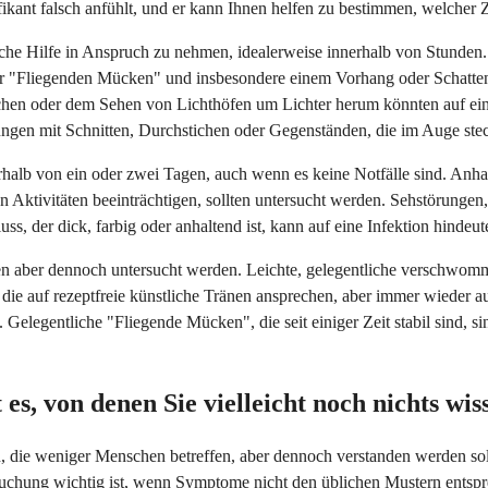
kant falsch anfühlt, und er kann Ihnen helfen zu bestimmen, welcher Zei
che Hilfe in Anspruch zu nehmen, idealerweise innerhalb von Stunden. 
er "Fliegenden Mücken" und insbesondere einem Vorhang oder Schatten
chen oder dem Sehen von Lichthöfen um Lichter herum könnten auf ei
ungen mit Schnitten, Durchstichen oder Gegenständen, die im Auge stec
alb von ein oder zwei Tagen, auch wenn es keine Notfälle sind. Anhal
Aktivitäten beeinträchtigen, sollten untersucht werden. Sehstörungen,
s, der dick, farbig oder anhaltend ist, kann auf eine Infektion hindeut
 aber dennoch untersucht werden. Leichte, gelegentliche verschwomme
die auf rezeptfreie künstliche Tränen ansprechen, aber immer wieder a
legentliche "Fliegende Mücken", die seit einiger Zeit stabil sind, si
s, von denen Sie vielleicht noch nichts wis
 die weniger Menschen betreffen, aber dennoch verstanden werden so
chung wichtig ist, wenn Symptome nicht den üblichen Mustern entspr