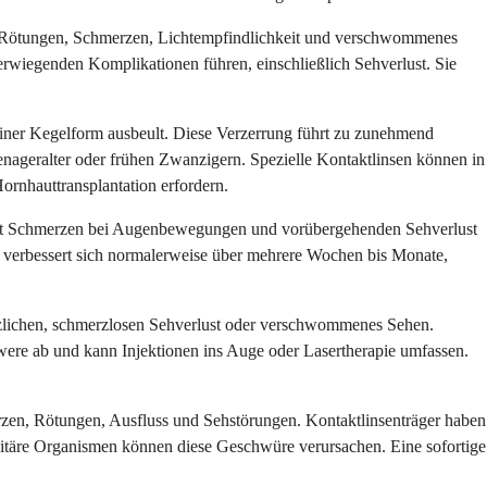
cht Rötungen, Schmerzen, Lichtempfindlichkeit und verschwommenes
wiegenden Komplikationen führen, einschließlich Sehverlust. Sie
 einer Kegelform ausbeult. Diese Verzerrung führt zu zunehmend
enageralter oder frühen Zwanzigern. Spezielle Kontaktlinsen können in
ornhauttransplantation erfordern.
ht oft Schmerzen bei Augenbewegungen und vorübergehenden Sehverlust
n verbessert sich normalerweise über mehrere Wochen bis Monate,
lötzlichen, schmerzlosen Sehverlust oder verschwommenes Sehen.
were ab und kann Injektionen ins Auge oder Lasertherapie umfassen.
rzen, Rötungen, Ausfluss und Sehstörungen. Kontaktlinsenträger haben
asitäre Organismen können diese Geschwüre verursachen. Eine sofortige