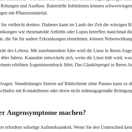
ht Rötungen und Ausfluss. Bakterielle Infektionen können schwerwiege
ngen mit Pflanzenmaterial.
 Sie vielleicht denken. Diabetes kann im Laufe der Zeit die winzigen B
krankungen wie rheumatoide Arthritis oder Lupus betreffen manchmal
e, die Sie für andere Erkrankungen einnehmen, können Nebenwirkungen
dteile des Lebens. Mit zunehmendem Alter wird die Linse in Ihrem Auge
n 40er Jahren. Katarakte entwickeln sich, wenn die Linse trüb wird, w
 einem erhöhten Augeninnendruck führt. Das Glaskörpergel in Ihrem A
ugen. Stundenlanges Starren auf Bildschirme ohne Pausen kann zu dig
Schlafen mit Kontaktlinsen oder deren nicht ordnungsgemäße Reinigung 
 über Augensymptome machen?
nen erfordern sofortige Aufmerksamkeit. Wenn Sie den Unterschied ken