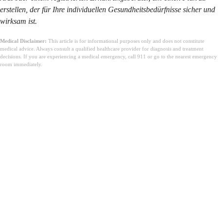
erstellen, der für Ihre individuellen Gesundheitsbedürfnisse sicher und
wirksam ist.
Medical Disclaimer:
This article is for informational purposes only and does not constitute
medical advice. Always consult a qualified healthcare provider for diagnosis and treatment
decisions. If you are experiencing a medical emergency, call 911 or go to the nearest emergency
room immediately.