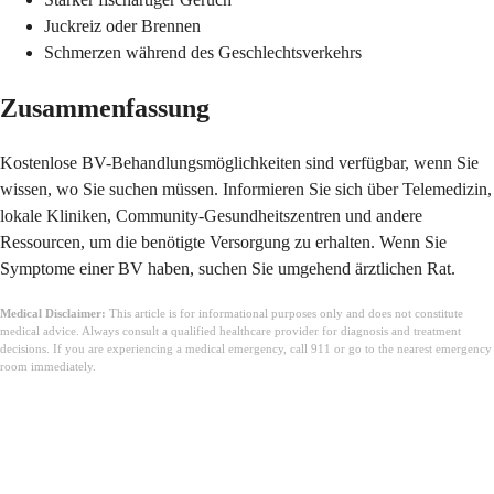
Juckreiz oder Brennen
Schmerzen während des Geschlechtsverkehrs
Zusammenfassung
Kostenlose BV-Behandlungsmöglichkeiten sind verfügbar, wenn Sie
wissen, wo Sie suchen müssen. Informieren Sie sich über Telemedizin,
lokale Kliniken, Community-Gesundheitszentren und andere
Ressourcen, um die benötigte Versorgung zu erhalten. Wenn Sie
Symptome einer BV haben, suchen Sie umgehend ärztlichen Rat.
Medical Disclaimer:
This article is for informational purposes only and does not constitute
medical advice. Always consult a qualified healthcare provider for diagnosis and treatment
decisions. If you are experiencing a medical emergency, call 911 or go to the nearest emergency
room immediately.