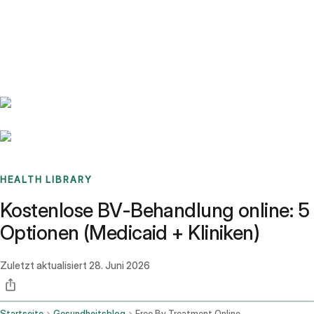
Benchmarks
Stories
FAQ
Sign up / Log in
HEALTH LIBRARY
Kostenlose BV-Behandlung online: 5
Optionen (Medicaid + Kliniken)
Zuletzt aktualisiert
28. Juni 2026
Startseite
Gesundheitsblog
Free Bv Treatment Online