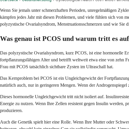
Wenn Sie jemals unter schmerzhaften Perioden, unregelmäßigen Zyklen
kämpfen jedes Jahr mit diesen Problemen, und viele fühlen sich von me
polyzystische Ovarialsyndrom, Menstruationsschmerzen und wie Sie die 
Was genau ist PCOS und warum tritt es au
Das polyzystische Ovarialsyndrom, kurz PCOS, ist eine hormonelle Erkr
fortpflanzungsfähigen Alter und betrifft weltweit etwa eine von zehn F
Frau mit PCOS tatsächlich sichtbare Zysten im Ultraschall hat.
Das Kernproblem bei PCOS ist ein Ungleichgewicht der Fortpflanzung
natürlich auch, nur in geringeren Mengen. Wenn der Androgenspiegel zu 
Dieses hormonelle Ungleichgewicht tritt nicht isoliert auf. Insulinresi
Energie zu nutzen. Wenn Ihre Zellen resistent gegen Insulin werden, 
produzieren.
Auch die Genetik spielt hier eine Rolle. Wenn Ihre Mutter oder Schwes
beitragen, obwohl kein einzelnes Gen sie vollständig verursacht. Umw