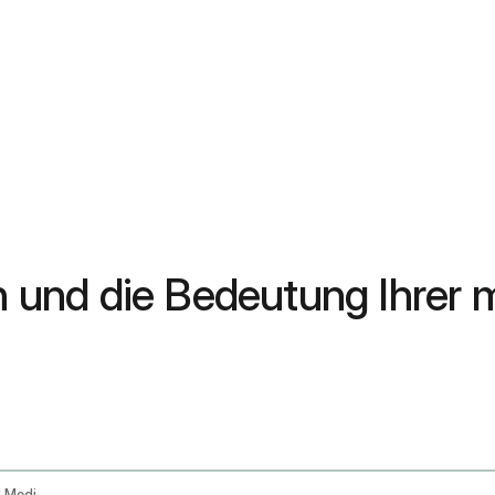
und die Bedeutung Ihrer m
Gynecological Health Pcos Period Pain And Medical Report Guidance