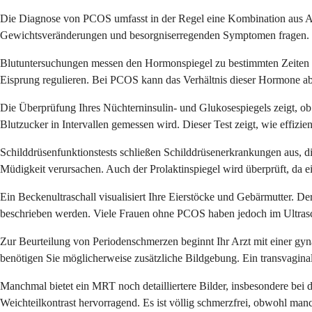
Die Diagnose von PCOS umfasst in der Regel eine Kombination aus An
Gewichtsveränderungen und besorgniserregenden Symptomen fragen. Die
Blutuntersuchungen messen den Hormonspiegel zu bestimmten Zeiten Ih
Eisprung regulieren. Bei PCOS kann das Verhältnis dieser Hormone ab
Die Überprüfung Ihres Nüchterninsulin- und Glukosespiegels zeigt, ob I
Blutzucker in Intervallen gemessen wird. Dieser Test zeigt, wie effizie
Schilddrüsenfunktionstests schließen Schilddrüsenerkrankungen aus
Müdigkeit verursachen. Auch der Prolaktinspiegel wird überprüft, da 
Ein Beckenultraschall visualisiert Ihre Eierstöcke und Gebärmutter. De
beschrieben werden. Viele Frauen ohne PCOS haben jedoch im Ultrasc
Zur Beurteilung von Periodenschmerzen beginnt Ihr Arzt mit einer g
benötigen Sie möglicherweise zusätzliche Bildgebung. Ein transvaginaler
Manchmal bietet ein MRT noch detailliertere Bilder, insbesondere be
Weichteilkontrast hervorragend. Es ist völlig schmerzfrei, obwohl 