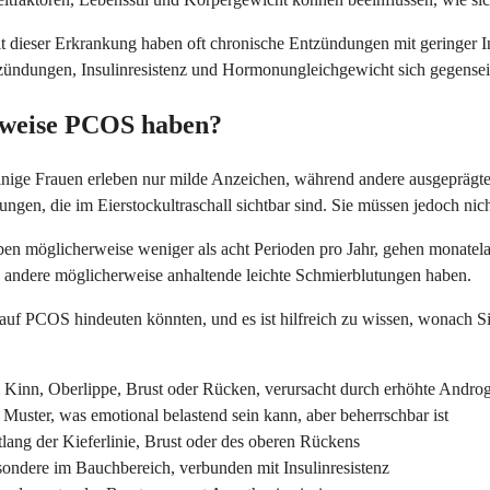
eser Erkrankung haben oft chronische Entzündungen mit geringer Inte
zündungen, Insulinresistenz und Hormonungleichgewicht sich gegenseit
erweise PCOS haben?
nige Frauen erleben nur milde Anzeichen, während andere ausgeprägt
n, die im Eierstockultraschall sichtbar sind. Sie müssen jedoch nicht
aben möglicherweise weniger als acht Perioden pro Jahr, gehen monate
d andere möglicherweise anhaltende leichte Schmierblutungen haben.
 auf PCOS hindeuten könnten, und es ist hilfreich zu wissen, wonach S
 Kinn, Oberlippe, Brust oder Rücken, verursacht durch erhöhte Andro
ster, was emotional belastend sein kann, aber beherrschbar ist
tlang der Kieferlinie, Brust oder des oberen Rückens
ndere im Bauchbereich, verbunden mit Insulinresistenz