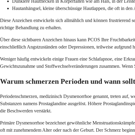
Dunklere Hautflecken in Körperfalten wie am Hals, in der Leiste
Hautanhängsel, kleine überschüssige Hautlappen, die oft in de
Diese Anzeichen entwickeln sich allmählich und können frustrierend sei
richtige Behandlung zu erhalten.
Über diese sichtbaren Anzeichen hinaus kann PCOS Ihre Fruchtbarkei
einschließlich Angstzuständen oder Depressionen, teilweise aufgrun
Weniger häufig entwickeln einige Frauen eine Schlafapnoe, eine Erkr
Gewichtszunahme und Stoffwechselveränderungen zusammen. Wenn Sie tr
Warum schmerzen Perioden und wann sollt
Periodenschmerzen, medizinisch Dysmenorrhoe genannt, treten auf, w
Substanzen namens Prostaglandine ausgelöst. Höhere Prostaglandinspi
die Beschwerden verstärkt.
Primäre Dysmenorrhoe bezeichnet gewöhnliche Menstruationskrämpfe oh
oft mit zunehmendem Alter oder nach der Geburt. Der Schmerz beginnt t