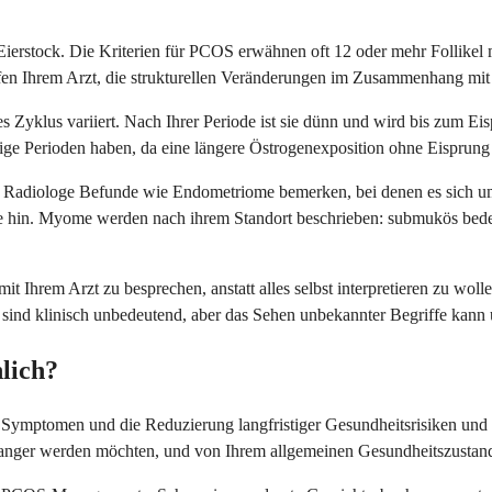
 Eierstock. Die Kriterien für PCOS erwähnen oft 12 oder mehr Follikel
elfen Ihrem Arzt, die strukturellen Veränderungen im Zusammenhang mi
s Zyklus variiert. Nach Ihrer Periode ist sie dünn und wird bis zum
ge Perioden haben, da eine längere Östrogenexposition ohne Eisprung
adiologe Befunde wie Endometriome bemerken, bei denen es sich um Zy
n. Myome werden nach ihrem Standort beschrieben: submukös bedeutet
Ihrem Arzt zu besprechen, anstatt alles selbst interpretieren zu wolle
 sind klinisch unbedeutend, aber das Sehen unbekannter Begriffe kann 
lich?
ymptomen und die Reduzierung langfristiger Gesundheitsrisiken und ni
anger werden möchten, und von Ihrem allgemeinen Gesundheitszustan