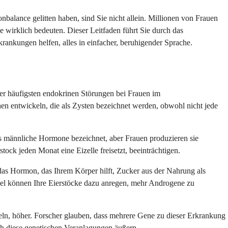
lance gelitten haben, sind Sie nicht allein. Millionen von Frauen
 wirklich bedeuten. Dieser Leitfaden führt Sie durch das
rankungen helfen, alles in einfacher, beruhigender Sprache.
der häufigsten endokrinen Störungen bei Frauen im
chen entwickeln, die als Zysten bezeichnet werden, obwohl nicht jede
 männliche Hormone bezeichnet, aber Frauen produzieren sie
ock jeden Monat eine Eizelle freisetzt, beeinträchtigen.
st das Hormon, das Ihrem Körper hilft, Zucker aus der Nahrung als
egel können Ihre Eierstöcke dazu anregen, mehr Androgene zu
keln, höher. Forscher glauben, dass mehrere Gene zu dieser Erkrankung
ch diese genetischen Veranlagungen äußern.