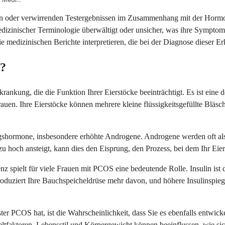
 oder verwirrenden Testergebnissen im Zusammenhang mit der Hormonba
dizinischer Terminologie überwältigt oder unsicher, was ihre Symptome
medizinischen Berichte interpretieren, die bei der Diagnose dieser Erk
f?
ankung, die die Funktion Ihrer Eierstöcke beeinträchtigt. Es ist eine 
rauen. Ihre Eierstöcke können mehrere kleine flüssigkeitsgefüllte Bläs
shormone, insbesondere erhöhte Androgene. Androgene werden oft als
hoch ansteigt, kann dies den Eisprung, den Prozess, bei dem Ihr Eierst
stenz spielt für viele Frauen mit PCOS eine bedeutende Rolle. Insulin i
produziert Ihre Bauchspeicheldrüse mehr davon, und höhere Insulinspi
ter PCOS hat, ist die Wahrscheinlichkeit, dass Sie es ebenfalls entwic
eltfaktoren, Lebensstil und Körpergewicht können beeinflussen, wie si