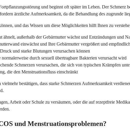
ortpflanzungsstörung und beginnt oft später im Leben. Der Schmerz beg
ordern ärztliche Aufmerksamkeit, da die Behandlung des zugrunde lie
können, und das Wissen um diese Möglichkeiten hilft Ihnen zu verste
ut ähnelt, außerhalb der Gebärmutter wächst und Entzündungen und Na
utterwand einwächst und Ihre Gebärmutter vergrößert und empfindlic
 Druck und starke Blutungen verursachen können
 normalerweise durch sexuell übertragbare Bakterien verursacht wird
 stechende Schmerzen verursachen, die sich von typischen Krämpfen unt
ng, die den Menstruationsfluss einschränkt
rn vielmehr bestätigen, dass starke Schmerzen Aufmerksamkeit verdiene
nd.
ingen, Arbeit oder Schule zu versäumen, oder die auf rezeptfreie Medi
erden.
 PCOS und Menstruationsproblemen?