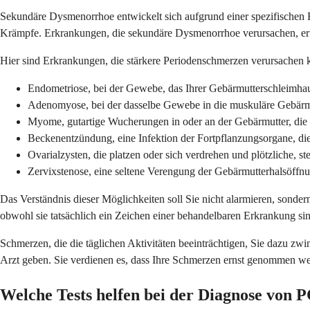
Sekundäre Dysmenorrhoe entwickelt sich aufgrund einer spezifischen F
Krämpfe. Erkrankungen, die sekundäre Dysmenorrhoe verursachen, erf
Hier sind Erkrankungen, die stärkere Periodenschmerzen verursachen 
Endometriose, bei der Gewebe, das Ihrer Gebärmutterschleimha
Adenomyose, bei der dasselbe Gewebe in die muskuläre Gebärm
Myome, gutartige Wucherungen in oder an der Gebärmutter, die
Beckenentzündung, eine Infektion der Fortpflanzungsorgane, die
Ovarialzysten, die platzen oder sich verdrehen und plötzliche,
Zervixstenose, eine seltene Verengung der Gebärmutterhalsöffnu
Das Verständnis dieser Möglichkeiten soll Sie nicht alarmieren, sonde
obwohl sie tatsächlich ein Zeichen einer behandelbaren Erkrankung si
Schmerzen, die die täglichen Aktivitäten beeinträchtigen, Sie dazu zw
Arzt geben. Sie verdienen es, dass Ihre Schmerzen ernst genommen w
Welche Tests helfen bei der Diagnose von