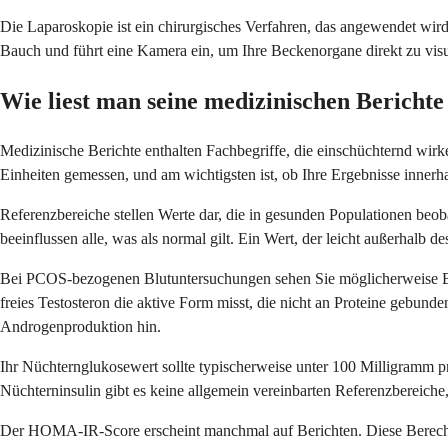
Die Laparoskopie ist ein chirurgisches Verfahren, das angewendet wird
Bauch und führt eine Kamera ein, um Ihre Beckenorgane direkt zu vis
Wie liest man seine medizinischen Bericht
Medizinische Berichte enthalten Fachbegriffe, die einschüchternd wirke
Einheiten gemessen, und am wichtigsten ist, ob Ihre Ergebnisse inner
Referenzbereiche stellen Werte dar, die in gesunden Populationen beoba
beeinflussen alle, was als normal gilt. Ein Wert, der leicht außerhalb de
Bei PCOS-bezogenen Blutuntersuchungen sehen Sie möglicherweise Beg
freies Testosteron die aktive Form misst, die nicht an Proteine gebun
Androgenproduktion hin.
Ihr Nüchternglukosewert sollte typischerweise unter 100 Milligramm pr
Nüchterninsulin gibt es keine allgemein vereinbarten Referenzbereiche, 
Der HOMA-IR-Score erscheint manchmal auf Berichten. Diese Berechnun