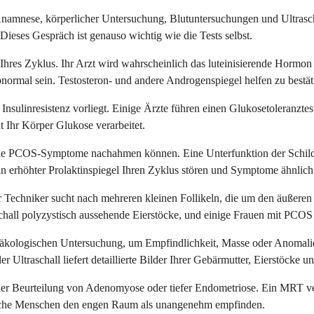
amnese, körperlicher Untersuchung, Blutuntersuchungen und Ultrascha
ses Gespräch ist genauso wichtig wie die Tests selbst.
res Zyklus. Ihr Arzt wird wahrscheinlich das luteinisierende Hormon
normal sein. Testosteron- und andere Androgenspiegel helfen zu bestä
nsulinresistenz vorliegt. Einige Ärzte führen einen Glukosetoleranztes
nt Ihr Körper Glukose verarbeitet.
, die PCOS-Symptome nachahmen können. Eine Unterfunktion der Schi
ein erhöhter Prolaktinspiegel Ihren Zyklus stören und Symptome ähnli
r Techniker sucht nach mehreren kleinen Follikeln, die um den äußeren 
hall polyzystisch aussehende Eierstöcke, und einige Frauen mit PCOS
ynäkologischen Untersuchung, um Empfindlichkeit, Masse oder Anomali
 Ultraschall liefert detaillierte Bilder Ihrer Gebärmutter, Eierstöcke 
i der Beurteilung von Adenomyose oder tiefer Endometriose. Ein MRT v
manche Menschen den engen Raum als unangenehm empfinden.