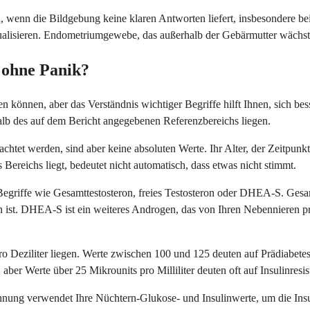
, wenn die Bildgebung keine klaren Antworten liefert, insbesondere be
ualisieren. Endometriumgewebe, das außerhalb der Gebärmutter wächst
e ohne Panik?
n können, aber das Verständnis wichtiger Begriffe hilft Ihnen, sich bes
halb des auf dem Bericht angegebenen Referenzbereichs liegen.
chtet werden, sind aber keine absoluten Werte. Ihr Alter, der Zeitpunkt
s Bereichs liegt, bedeutet nicht automatisch, dass etwas nicht stimmt.
riffe wie Gesamttestosteron, freies Testosteron oder DHEA-S. Gesamt
den ist. DHEA-S ist ein weiteres Androgen, das von Ihren Nebennieren 
o Deziliter liegen. Werte zwischen 100 und 125 deuten auf Prädiabetes
aber Werte über 25 Mikrounits pro Milliliter deuten oft auf Insulinresis
g verwendet Ihre Nüchtern-Glukose- und Insulinwerte, um die Insulin