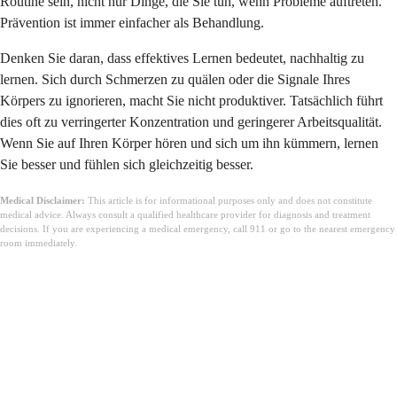
Routine sein, nicht nur Dinge, die Sie tun, wenn Probleme auftreten.
Prävention ist immer einfacher als Behandlung.
Denken Sie daran, dass effektives Lernen bedeutet, nachhaltig zu
lernen. Sich durch Schmerzen zu quälen oder die Signale Ihres
Körpers zu ignorieren, macht Sie nicht produktiver. Tatsächlich führt
dies oft zu verringerter Konzentration und geringerer Arbeitsqualität.
Wenn Sie auf Ihren Körper hören und sich um ihn kümmern, lernen
Sie besser und fühlen sich gleichzeitig besser.
Medical Disclaimer:
This article is for informational purposes only and does not constitute
medical advice. Always consult a qualified healthcare provider for diagnosis and treatment
decisions. If you are experiencing a medical emergency, call 911 or go to the nearest emergency
room immediately.