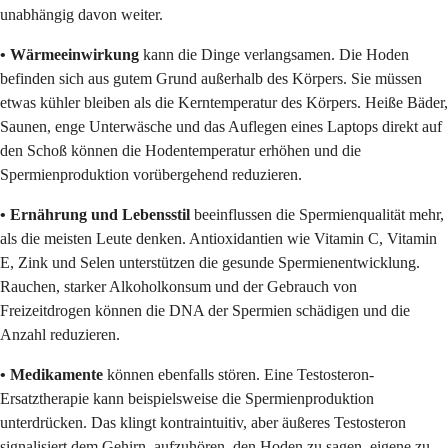
unabhängig davon weiter.
• Wärmeeinwirkung
kann die Dinge verlangsamen. Die Hoden
befinden sich aus gutem Grund außerhalb des Körpers. Sie müssen
etwas kühler bleiben als die Kerntemperatur des Körpers. Heiße Bäder,
Saunen, enge Unterwäsche und das Auflegen eines Laptops direkt auf
den Schoß können die Hodentemperatur erhöhen und die
Spermienproduktion vorübergehend reduzieren.
• Ernährung und Lebensstil
beeinflussen die Spermienqualität mehr,
als die meisten Leute denken. Antioxidantien wie Vitamin C, Vitamin
E, Zink und Selen unterstützen die gesunde Spermienentwicklung.
Rauchen, starker Alkoholkonsum und der Gebrauch von
Freizeitdrogen können die DNA der Spermien schädigen und die
Anzahl reduzieren.
• Medikamente
können ebenfalls stören. Eine Testosteron-
Ersatztherapie kann beispielsweise die Spermienproduktion
unterdrücken. Das klingt kontraintuitiv, aber äußeres Testosteron
signalisiert dem Gehirn, aufzuhören, den Hoden zu sagen, eigene zu