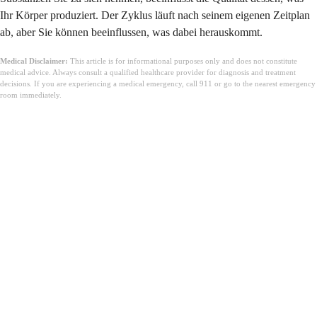
Ihr Körper produziert. Der Zyklus läuft nach seinem eigenen Zeitplan
ab, aber Sie können beeinflussen, was dabei herauskommt.
Medical Disclaimer:
This article is for informational purposes only and does not constitute
medical advice. Always consult a qualified healthcare provider for diagnosis and treatment
decisions. If you are experiencing a medical emergency, call 911 or go to the nearest emergency
room immediately.