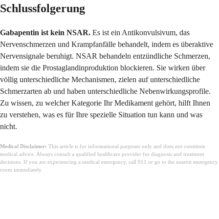
Schlussfolgerung
Gabapentin ist kein NSAR.
Es ist ein Antikonvulsivum, das
Nervenschmerzen und Krampfanfälle behandelt, indem es überaktive
Nervensignale beruhigt. NSAR behandeln entzündliche Schmerzen,
indem sie die Prostaglandinproduktion blockieren. Sie wirken über
völlig unterschiedliche Mechanismen, zielen auf unterschiedliche
Schmerzarten ab und haben unterschiedliche Nebenwirkungsprofile.
Zu wissen, zu welcher Kategorie Ihr Medikament gehört, hilft Ihnen
zu verstehen, was es für Ihre spezielle Situation tun kann und was
nicht.
Medical Disclaimer:
This article is for informational purposes only and does not constitute
medical advice. Always consult a qualified healthcare provider for diagnosis and treatment
decisions. If you are experiencing a medical emergency, call 911 or go to the nearest emergency
room immediately.