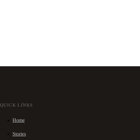
QUICK LINKS
Home
Stories