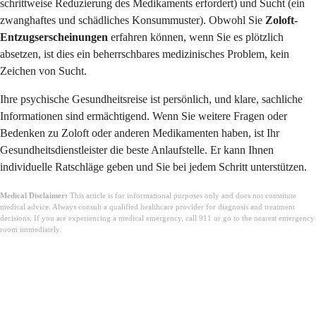
schrittweise Reduzierung des Medikaments erfordert) und Sucht (ein
zwanghaftes und schädliches Konsummuster). Obwohl Sie
Zoloft-
Entzugserscheinungen
erfahren können, wenn Sie es plötzlich
absetzen, ist dies ein beherrschbares medizinisches Problem, kein
Zeichen von Sucht.
Ihre psychische Gesundheitsreise ist persönlich, und klare, sachliche
Informationen sind ermächtigend. Wenn Sie weitere Fragen oder
Bedenken zu Zoloft oder anderen Medikamenten haben, ist Ihr
Gesundheitsdienstleister die beste Anlaufstelle. Er kann Ihnen
individuelle Ratschläge geben und Sie bei jedem Schritt unterstützen.
Medical Disclaimer:
This article is for informational purposes only and does not constitute
medical advice. Always consult a qualified healthcare provider for diagnosis and treatment
decisions. If you are experiencing a medical emergency, call 911 or go to the nearest emergency
room immediately.