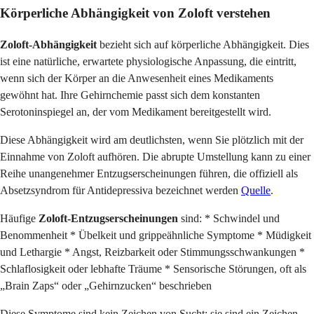
Körperliche Abhängigkeit von Zoloft verstehen
Zoloft-Abhängigkeit
bezieht sich auf körperliche Abhängigkeit. Dies
ist eine natürliche, erwartete physiologische Anpassung, die eintritt,
wenn sich der Körper an die Anwesenheit eines Medikaments
gewöhnt hat. Ihre Gehirnchemie passt sich dem konstanten
Serotoninspiegel an, der vom Medikament bereitgestellt wird.
Diese Abhängigkeit wird am deutlichsten, wenn Sie plötzlich mit der
Einnahme von Zoloft aufhören. Die abrupte Umstellung kann zu einer
Reihe unangenehmer Entzugserscheinungen führen, die offiziell als
Absetzsyndrom für Antidepressiva bezeichnet werden
Quelle
.
Häufige
Zoloft-Entzugserscheinungen
sind: * Schwindel und
Benommenheit * Übelkeit und grippeähnliche Symptome * Müdigkeit
und Lethargie * Angst, Reizbarkeit oder Stimmungsschwankungen *
Schlaflosigkeit oder lebhafte Träume * Sensorische Störungen, oft als
„Brain Zaps“ oder „Gehirnzucken“ beschrieben
Diese Symptome sind kein Zeichen von Sucht; sie sind ein Zeichen