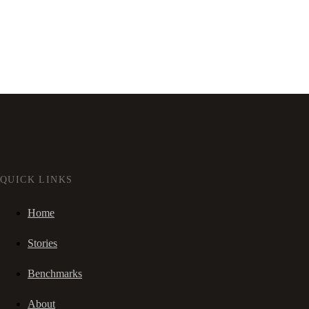
QUICK LINKS
Home
Stories
Benchmarks
About