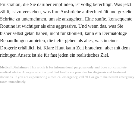
Frustration, die Sie darüber empfinden, ist völlig berechtigt. Was jetzt
zählt, ist zu verstehen, was Ihre Ausbrüche aufrechterhält und gezielte
Schritte zu unternehmen, um sie anzugehen. Eine sanfte, konsequente
Routine ist wichtiger als eine aggressive. Und wenn das, was Sie
bisher selbst getan haben, nicht funktioniert, kann ein Dermatologe
Behandlungen anbieten, die tiefer gehen als alles, was in einer
Drogerie erhältlich ist. Klare Haut kann Zeit brauchen, aber mit dem
richtigen Ansatz ist sie für fast jeden ein realistisches Ziel.
Medical Disclaimer:
This article is for informational purposes only and does not constitute
medical advice. Always consult a qualified healthcare provider for diagnosis and treatment
decisions. If you are experiencing a medical emergency, call 911 or go to the nearest emergency
room immediately.