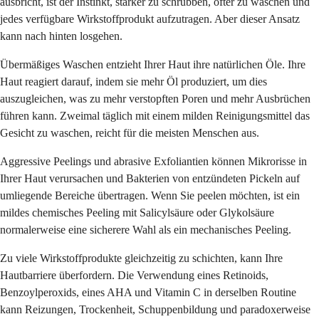
ausbricht, ist der Instinkt, stärker zu schrubben, öfter zu waschen und
jedes verfügbare Wirkstoffprodukt aufzutragen. Aber dieser Ansatz
kann nach hinten losgehen.
Übermäßiges Waschen entzieht Ihrer Haut ihre natürlichen Öle. Ihre
Haut reagiert darauf, indem sie mehr Öl produziert, um dies
auszugleichen, was zu mehr verstopften Poren und mehr Ausbrüchen
führen kann. Zweimal täglich mit einem milden Reinigungsmittel das
Gesicht zu waschen, reicht für die meisten Menschen aus.
Aggressive Peelings und abrasive Exfoliantien können Mikrorisse in
Ihrer Haut verursachen und Bakterien von entzündeten Pickeln auf
umliegende Bereiche übertragen. Wenn Sie peelen möchten, ist ein
mildes chemisches Peeling mit Salicylsäure oder Glykolsäure
normalerweise eine sicherere Wahl als ein mechanisches Peeling.
Zu viele Wirkstoffprodukte gleichzeitig zu schichten, kann Ihre
Hautbarriere überfordern. Die Verwendung eines Retinoids,
Benzoylperoxids, eines AHA und Vitamin C in derselben Routine
kann Reizungen, Trockenheit, Schuppenbildung und paradoxerweise