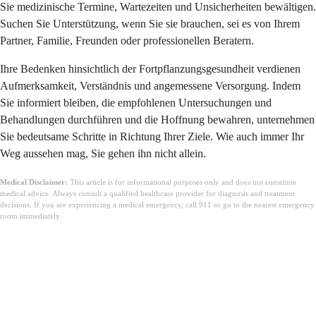
Sie medizinische Termine, Wartezeiten und Unsicherheiten bewältigen.
Suchen Sie Unterstützung, wenn Sie sie brauchen, sei es von Ihrem
Partner, Familie, Freunden oder professionellen Beratern.
Ihre Bedenken hinsichtlich der Fortpflanzungsgesundheit verdienen
Aufmerksamkeit, Verständnis und angemessene Versorgung. Indem
Sie informiert bleiben, die empfohlenen Untersuchungen und
Behandlungen durchführen und die Hoffnung bewahren, unternehmen
Sie bedeutsame Schritte in Richtung Ihrer Ziele. Wie auch immer Ihr
Weg aussehen mag, Sie gehen ihn nicht allein.
Medical Disclaimer:
This article is for informational purposes only and does not constitute
medical advice. Always consult a qualified healthcare provider for diagnosis and treatment
decisions. If you are experiencing a medical emergency, call 911 or go to the nearest emergency
room immediately.