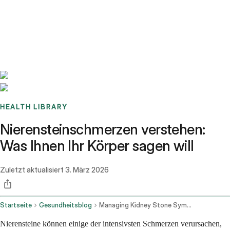
Benchmarks
Stories
FAQ
Sign up / Log in
HEALTH LIBRARY
Nierensteinschmerzen verstehen:
Was Ihnen Ihr Körper sagen will
Zuletzt aktualisiert
3. März 2026
Startseite
Gesundheitsblog
Managing Kidney Stone Symptoms Pain And Associated Issues
Nierensteine können einige der intensivsten Schmerzen verursachen,