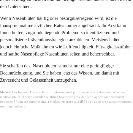
den Unterschied.
Wenn Nasenbluten häufig oder besorgniserregend wird, ist die
Inanspruchnahme ärztlichen Rates immer angebracht. Ihr Arzt kann
Ihnen helfen, zugrunde liegende Probleme zu identifizieren und
personalisierte Präventionsstrategien anzubieten. Meistens halten
jedoch einfache Maßnahmen wie Luftfeuchtigkeit, Flüssigkeitszufuhr
und sanfte Nasenpflege Nasenbluten selten und beherrschbar.
Sie schaffen das. Nasenbluten ist meist nur eine geringfügige
Beeinträchtigung, und Sie haben jetzt das Wissen, um damit mit
Zuversicht und Gelassenheit umzugehen.
Medical Disclaimer:
This article is for informational purposes only and does not constitute
medical advice. Always consult a qualified healthcare provider for diagnosis and treatment
decisions. If you are experiencing a medical emergency, call 911 or go to the nearest emergency
room immediately.