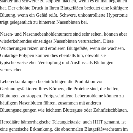
stärker und schwerer zu stoppen machen, wenn es einmal begonnen
hat. Der erhöhte Druck in Ihren Blutgefäßen bedeutet eine kräftigere
Blutung, wenn ein Gefäß reißt. Schwere, unkontrollierte Hypertonie
trägt gelegentlich zu hinterem Nasenbluten bei.
Nasen- und Nasennebenhöhlentumore sind sehr selten, können aber
wiederkehrendes einseitiges Nasenbluten verursachen. Diese
Wucherungen reizen und erodieren Blutgefäße, wenn sie wachsen.
Gutartige Polypen können dies ebenfalls tun, obwohl sie
typischerweise eher Verstopfung und Ausfluss als Blutungen
verursachen.
Lebererkrankungen beeinträchtigen die Produktion von
Gerinnungsfaktoren Ihres Körpers, die Proteine sind, die helfen,
Blutungen zu stoppen. Fortgeschrittene Leberprobleme können zu
häufigem Nasenbluten führen, zusammen mit anderen
Blutungsneigungen wie leichtem Bluterguss oder Zahnfleischbluten.
Hereditäre hämorrhagische Teleangiektasie, auch HHT genannt, ist
eine genetische Erkrankung, die abnormalen Blutgefäßwachstum im