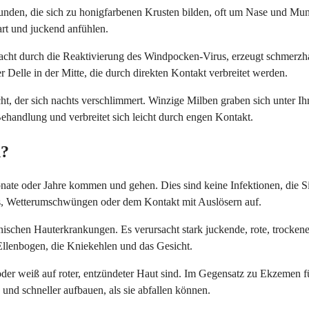
nden, die sich zu honigfarbenen Krusten bilden, oft um Nase und Mund. F
art und juckend anfühlen.
rsacht durch die Reaktivierung des Windpocken-Virus, erzeugt schmerzh
 Delle in der Mitte, die durch direkten Kontakt verbreitet werden.
ht, der sich nachts verschlimmert. Winzige Milben graben sich unter Ih
ehandlung und verbreitet sich leicht durch engen Kontakt.
n?
e oder Jahre kommen und gehen. Dies sind keine Infektionen, die Sie
ress, Wetterumschwüngen oder dem Kontakt mit Auslösern auf.
onischen Hauterkrankungen. Es verursacht stark juckende, rote, trocke
r Ellenbogen, die Kniekehlen und das Gesicht.
 oder weiß auf roter, entzündeter Haut sind. Im Gegensatz zu Ekzemen f
 und schneller aufbauen, als sie abfallen können.