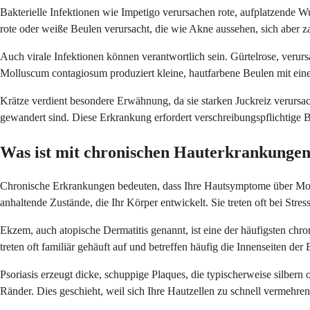
Bakterielle Infektionen wie Impetigo verursachen rote, aufplatzende Wu
rote oder weiße Beulen verursacht, die wie Akne aussehen, sich aber z
Auch virale Infektionen können verantwortlich sein. Gürtelrose, veru
Molluscum contagiosum produziert kleine, hautfarbene Beulen mit einer
Krätze verdient besondere Erwähnung, da sie starken Juckreiz verursac
gewandert sind. Diese Erkrankung erfordert verschreibungspflichtige B
Was ist mit chronischen Hauterkrankunge
Chronische Erkrankungen bedeuten, dass Ihre Hautsymptome über Monat
anhaltende Zustände, die Ihr Körper entwickelt. Sie treten oft bei St
Ekzem, auch atopische Dermatitis genannt, ist eine der häufigsten chr
treten oft familiär gehäuft auf und betreffen häufig die Innenseiten de
Psoriasis erzeugt dicke, schuppige Plaques, die typischerweise silbern
Ränder. Dies geschieht, weil sich Ihre Hautzellen zu schnell vermehren