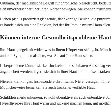
Urtikaria, der medizinische Begriff für chronische Nesselsucht, bedeu
sich unvorhersehbar über Ihren Körper bewegen. Sie können frustrierend
Lichen planus produziert glänzende, flachköpfige Beulen, die purpurf
es handelt sich um eine Reaktion, bei der Ihr Immunsystem Hautzellen 
Können interne Gesundheitsprobleme Hau
Ihre Haut spiegelt oft wider, was in Ihrem Körper vor sich geht. Manc
anderen Symptomen als dem, was Sie auf Ihrer Haut sehen.
Leberprobleme können starken Juckreiz ohne sichtbaren Ausschlag veru
angereichert werden, lagern sie sich in Ihrer Haut ab und lösen starke
Nierenerkrankungen, insbesondere chronisches Nierenversagen, führen 
Möglicherweise bemerken Sie auch trockene, verfärbte Haut.
Schilddrüsenerkrankungen, sowohl überaktive als auch unteraktive Sc
Hyperthyreose Ihre Haut warm und juckend machen kann, mit möglich