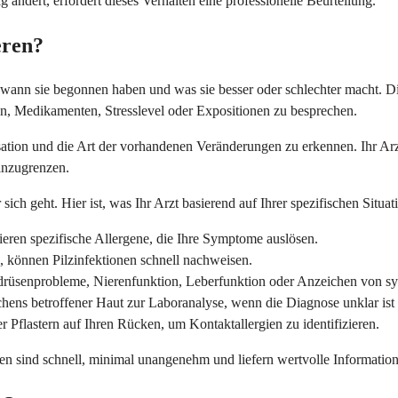
 ändert, erfordert dieses Verhalten eine professionelle Beurteilung.
eren?
, wann sie begonnen haben und was sie besser oder schlechter macht. 
en, Medikamenten, Stresslevel oder Expositionen zu besprechen.
isation und die Art der vorhandenen Veränderungen zu erkennen. Ihr Ar
inzugrenzen.
ich geht. Hier ist, was Ihr Arzt basierend auf Ihrer spezifischen Situa
zieren spezifische Allergene, die Ihre Symptome auslösen.
 können Pilzinfektionen schnell nachweisen.
drüsenprobleme, Nierenfunktion, Leberfunktion oder Anzeichen von s
hens betroffener Haut zur Laboranalyse, wenn die Diagnose unklar ist 
r Pflastern auf Ihren Rücken, um Kontaktallergien zu identifizieren.
sten sind schnell, minimal unangenehm und liefern wertvolle Information