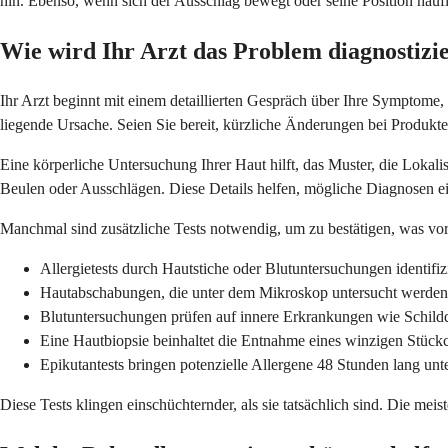
hin. Ebenso, wenn sich der Ausschlag bewegt oder seine Position häufig
Wie wird Ihr Arzt das Problem diagnostizi
Ihr Arzt beginnt mit einem detaillierten Gespräch über Ihre Symptome
liegende Ursache. Seien Sie bereit, kürzliche Änderungen bei Produkt
Eine körperliche Untersuchung Ihrer Haut hilft, das Muster, die Lokal
Beulen oder Ausschlägen. Diese Details helfen, mögliche Diagnosen e
Manchmal sind zusätzliche Tests notwendig, um zu bestätigen, was vor s
Allergietests durch Hautstiche oder Blutuntersuchungen identifi
Hautabschabungen, die unter dem Mikroskop untersucht werden,
Blutuntersuchungen prüfen auf innere Erkrankungen wie Schild
Eine Hautbiopsie beinhaltet die Entnahme eines winzigen Stückc
Epikutantests bringen potenzielle Allergene 48 Stunden lang unte
Diese Tests klingen einschüchternder, als sie tatsächlich sind. Die mei