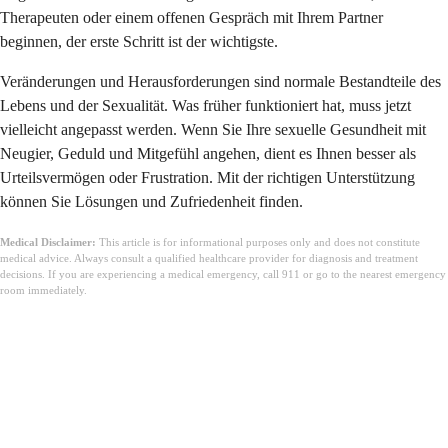
Therapeuten oder einem offenen Gespräch mit Ihrem Partner
beginnen, der erste Schritt ist der wichtigste.
Veränderungen und Herausforderungen sind normale Bestandteile des
Lebens und der Sexualität. Was früher funktioniert hat, muss jetzt
vielleicht angepasst werden. Wenn Sie Ihre sexuelle Gesundheit mit
Neugier, Geduld und Mitgefühl angehen, dient es Ihnen besser als
Urteilsvermögen oder Frustration. Mit der richtigen Unterstützung
können Sie Lösungen und Zufriedenheit finden.
Medical Disclaimer:
This article is for informational purposes only and does not constitute
medical advice. Always consult a qualified healthcare provider for diagnosis and treatment
decisions. If you are experiencing a medical emergency, call 911 or go to the nearest emergency
room immediately.