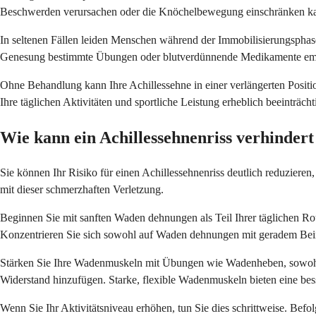
Beschwerden verursachen oder die Knöchelbewegung einschränken k
In seltenen Fällen leiden Menschen während der Immobilisierungsphase
Genesung bestimmte Übungen oder blutverdünnende Medikamente em
Ohne Behandlung kann Ihre Achillessehne in einer verlängerten Positi
Ihre täglichen Aktivitäten und sportliche Leistung erheblich beeinträcht
Wie kann ein Achillessehnenriss verhinder
Sie können Ihr Risiko für einen Achillessehnenriss deutlich reduzie
mit dieser schmerzhaften Verletzung.
Beginnen Sie mit sanften Waden dehnungen als Teil Ihrer täglichen Ro
Konzentrieren Sie sich sowohl auf Waden dehnungen mit geradem Bei
Stärken Sie Ihre Wadenmuskeln mit Übungen wie Wadenheben, sowohl i
Widerstand hinzufügen. Starke, flexible Wadenmuskeln bieten eine bess
Wenn Sie Ihr Aktivitätsniveau erhöhen, tun Sie dies schrittweise. Befo