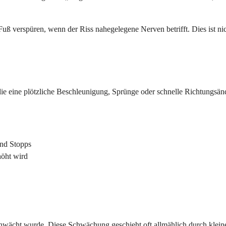
ß verspüren, wenn der Riss nahegelegene Nerven betrifft. Dies ist nicht
, die eine plötzliche Beschleunigung, Sprünge oder schnelle Richtungsän
und Stopps
höht wird
chwächt wurde. Diese Schwächung geschieht oft allmählich durch kleine