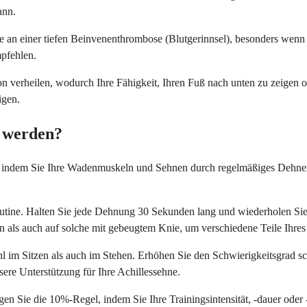
ann.
 an einer tiefen Beinvenenthrombose (Blutgerinnsel), besonders wenn 
pfehlen.
on verheilen, wodurch Ihre Fähigkeit, Ihren Fuß nach unten zu zeigen
igen.
t werden?
ren, indem Sie Ihre Wadenmuskeln und Sehnen durch regelmäßiges Dehn
utine. Halten Sie jede Dehnung 30 Sekunden lang und wiederholen Sie 
n als auch auf solche mit gebeugtem Knie, um verschiedene Teile Ih
m Sitzen als auch im Stehen. Erhöhen Sie den Schwierigkeitsgrad sc
ere Unterstützung für Ihre Achillessehne.
lgen Sie die 10%-Regel, indem Sie Ihre Trainingsintensität, -dauer ode