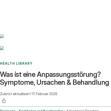
Benchmarks
Stories
FAQ
Sign up / Log in
HEALTH LIBRARY
Was ist eine Anpassungsstörung?
Symptome, Ursachen & Behandlung
Zuletzt aktualisiert
17. Februar 2025
Startseite
Krankheiten und Beschwerden
Adjustment Disorders