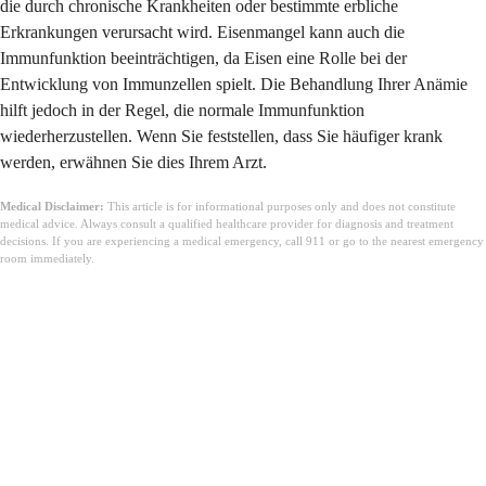
die durch chronische Krankheiten oder bestimmte erbliche
Erkrankungen verursacht wird. Eisenmangel kann auch die
Immunfunktion beeinträchtigen, da Eisen eine Rolle bei der
Entwicklung von Immunzellen spielt. Die Behandlung Ihrer Anämie
hilft jedoch in der Regel, die normale Immunfunktion
wiederherzustellen. Wenn Sie feststellen, dass Sie häufiger krank
werden, erwähnen Sie dies Ihrem Arzt.
Medical Disclaimer:
This article is for informational purposes only and does not constitute
medical advice. Always consult a qualified healthcare provider for diagnosis and treatment
decisions. If you are experiencing a medical emergency, call 911 or go to the nearest emergency
room immediately.